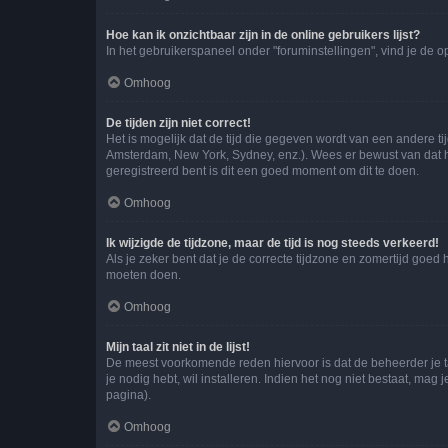
Hoe kan ik onzichtbaar zijn in de online gebruikers lijst?
In het gebruikerspaneel onder "foruminstellingen", vind je de o
Omhoog
De tijden zijn niet correct!
Het is mogelijk dat de tijd die gegeven wordt van een andere ti
Amsterdam, New York, Sydney, enz.). Wees er bewust van dat he
geregistreerd bent is dit een goed moment om dit te doen.
Omhoog
Ik wijzigde de tijdzone, maar de tijd is nog steeds verkeerd!
Als je zeker bent dat je de correcte tijdzone en zomertijd goed
moeten doen.
Omhoog
Mijn taal zit niet in de lijst!
De meest voorkomende reden hiervoor is dat de beheerder je taal 
je nodig hebt, wil installeren. Indien het nog niet bestaat, m
pagina).
Omhoog