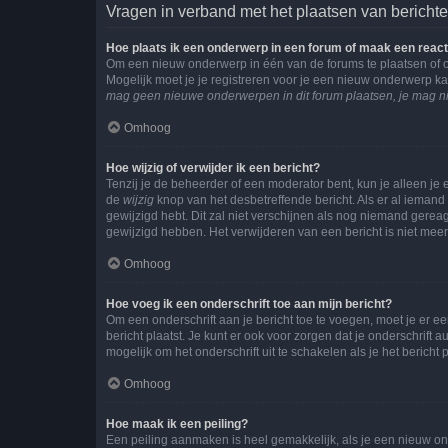
Vragen in verband met het plaatsen van bericht
Hoe plaats ik een onderwerp in een forum of maak een react
Om een nieuw onderwerp in één van de forums te plaatsen of 
Mogelijk moet je je registreren voor je een nieuw onderwerp k
mag geen nieuwe onderwerpen in dit forum plaatsen, je mag ni
Omhoog
Hoe wijzig of verwijder ik een bericht?
Tenzij je de beheerder of een moderator bent, kun je alleen je 
de
wijzig
knop van het desbetreffende bericht. Als er al iemand o
gewijzigd hebt. Dit zal niet verschijnen als nog niemand gere
gewijzigd hebben. Het verwijderen van een bericht is niet mee
Omhoog
Hoe voeg ik een onderschrift toe aan mijn bericht?
Om een onderschrift aan je bericht toe te voegen, moet je er ee
bericht plaatst. Je kunt er ook voor zorgen dat je onderschrift 
mogelijk om het onderschrift uit te schakelen als je het bericht p
Omhoog
Hoe maak ik een peiling?
Een peiling aanmaken is heel gemakkelijk, als je een nieuw ond