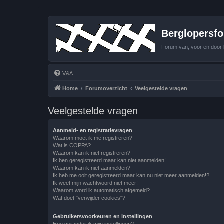
Berglopersfor
Forum van, voor en door 
V&A
Home
Forumoverzicht
Veelgestelde vragen
Veelgestelde vragen
Aanmeld- en registratievragen
Waarom moet ik me registreren?
Wat is COPPA?
Waarom kan ik niet registreren?
Ik ben geregistreerd maar kan niet aanmelden!
Waarom kan ik niet aanmelden?
Ik heb me ooit geregistreerd maar kan nu niet meer aanmelden!?
Ik weet mijn wachtwoord niet meer!
Waarom word ik automatisch afgemeld?
Wat doet "verwijder cookies"?
Gebruikersvoorkeuren en instellingen
Hoe verander ik mijn instellingen?