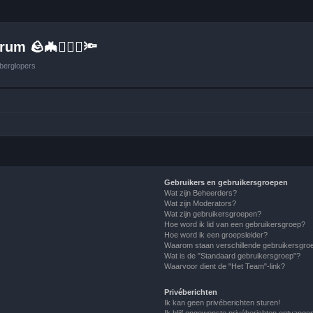
um 🪨🦇🚶🏻‍♂️🔦
berglopers
Gebruikers en gebruikersgroepen
Wat zijn Beheerders?
Wat zijn Moderators?
Wat zijn gebruikersgroepen?
Hoe word ik lid van een gebruikersgroep?
Hoe word ik een groepsleider?
Waarom staan verschillende gebruikersgroe
Wat is de "Standaard gebruikersgroep"?
Waarvoor dient de "Het Team"-link?
Privéberichten
Ik kan geen privéberichten sturen!
Ik blijf ongewenste privéberichten ontvange