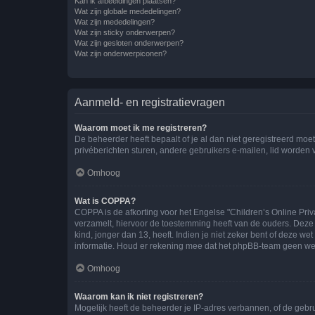
Kan ik afbeeldingen plaatsen?
Wat zijn globale mededelingen?
Wat zijn mededelingen?
Wat zijn sticky onderwerpen?
Wat zijn gesloten onderwerpen?
Wat zijn onderwerpiconen?
Aanmeld- en registratievragen
Waarom moet ik me registreren?
De beheerder heeft bepaalt of je al dan niet geregistreerd moet
privéberichten sturen, andere gebruikers e-mailen, lid worden
Omhoog
Wat is COPPA?
COPPA is de afkorting voor het Engelse "Children’s Online Priv
verzamelt, hiervoor de toestemming heeft van de ouders. Deze
kind, jonger dan 13, heeft. Indien je niet zeker bent of deze w
informatie. Houd er rekening mee dat het phpBB-team geen wette
Omhoog
Waarom kan ik niet registreren?
Mogelijk heeft de beheerder je IP-adres verbannen, of de gebru