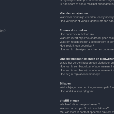
Ik heb spam of een e-mail met ongepaste i
Vrienden en vijanden
Waarvoor dient mijn vrienden- en vijandenlij
Hoe verwijder of voeg ik gebruikers toe aan m
Forums doorzoeken
lden?
Hoe doorzoek ik het forum?
Waarom levert mijn zoekopdracht geen resu
Waarom resulteert mijn zoekopdracht in een
Hoe zoek ik een gebruiker?
Hoe kan ik mijn eigen berichten en onderw
Onderwerpabonnementen en bladwijzer
Wat is het verschil tussen een bladwijzer 
Hoe kan ik een bladwijzer of abonnement in
Hoe kan ik een bladwijzer of abonnement ins
Hoe zeg ik mijn abonnement op?
Bijlagen
Welke bijlagen worden toegestaan op dit fo
Hoe vind ik al mijn bijlagen?
phpBB vragen
Wie heeft dit forum geschreven?
Waarom is de optie X niet beschikbaar?
Met wie moet ik contact opnemen omtrent mis