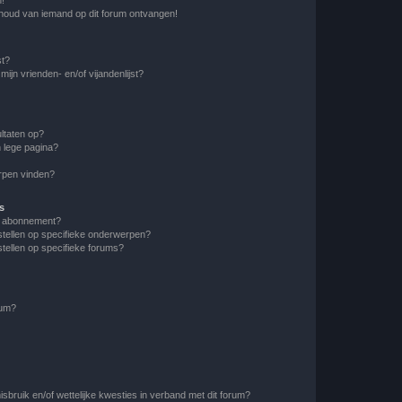
nhoud van iemand op dit forum ontvangen!
st?
ijn vrienden- en/of vijandenlijst?
ltaten op?
 lege pagina?
erpen vinden?
s
en abonnement?
stellen op specifieke onderwerpen?
tellen op specifieke forums?
rum?
bruik en/of wettelijke kwesties in verband met dit forum?