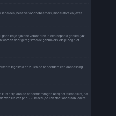
voor iedereen, behalve voor beheerders, moderators en jezelf.
eel gaan en je tijdzone veranderen in een bepaald gebied (vb:
 worden door geregistreerde gebruikers. Als je nog niet
er verkeerd ingesteld en zullen de beheerders een aanpassing
 kunt altijd aan de beheerder vragen of hij het talenpakket, dat
p de website van phpBB Limited (de link staat onderaan iedere