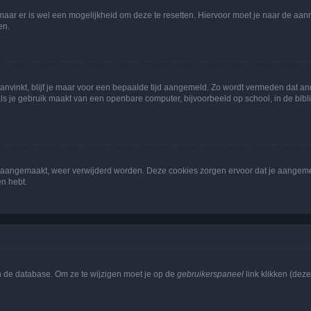
 maar er is wel een mogelijkheid om deze te resetten. Hiervoor moet je naar de a
en.
aanvinkt, blijf je maar voor een bepaalde tijd aangemeld. Zo wordt vermeden dat a
ls je gebruik maakt van een openbare computer, bijvoorbeeld op school, in de biblio
ijn aangemaakt, weer verwijderd worden. Deze cookies zorgen ervoor dat je aangem
en hebt.
n de database. Om ze te wijzigen moet je op de
gebruikerspaneel
link klikken (dez