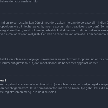
beheerder voor verdere hulp.
ndien ze correct zijn, kan één of meerdere zaken hiervan de oorzaak zijn. Indien C
es opvolgen. Als dit niet het geval is, moet je account dan geactiveerd worden? S
geregistreerd hebt, werd ook medegedeeld of dit al dan niet nodig is. Indien je een
ven e-mailadres dan wel juist? Één van de redenen van activatie is om het aantal va
 hebt. Controleer eerst of je gebruikersnaam en wachtwoord kloppen. Indien ze cor
 de forumconfiguratie fout is, dan moet dit door de beheerder opgelost worden.
den!?
eerde gebruikersnaam of wachtwoord op (controleer de e-mail met je registratie g
it een bericht geplaatst? Het is normaal dat forums om de zoveel tijd gebruikers, di
e registreren en meng je in de discussies.