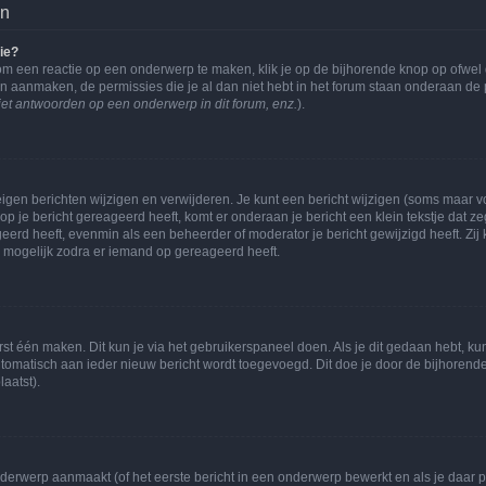
en
ie?
om een reactie op een onderwerp te maken, klik je op de bijhorende knop op ofwe
an aanmaken, de permissies die je al dan niet hebt in het forum staan onderaan de
et antwoorden op een onderwerp in dit forum, enz.
).
eigen berichten wijzigen en verwijderen. Je kunt een bericht wijzigen (soms maar voo
p je bericht gereageerd heeft, komt er onderaan je bericht een klein tekstje dat ze
ageerd heeft, evenmin als een beheerder of moderator je bericht gewijzigd heeft. 
r mogelijk zodra er iemand op gereageerd heeft.
rst één maken. Dit kun je via het gebruikerspaneel doen. Als je dit gedaan hebt, ku
automatisch aan ieder nieuw bericht wordt toegevoegd. Dit doe je door de bijhorende 
laatst).
erwerp aanmaakt (of het eerste bericht in een onderwerp bewerkt en als je daar pe