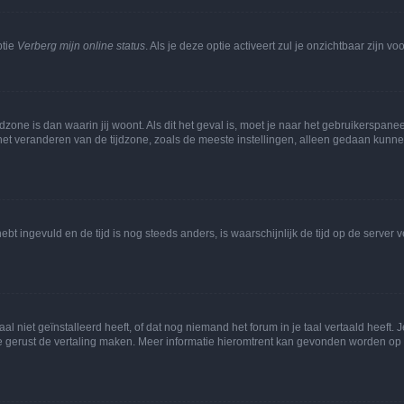
ptie
Verberg mijn online status
. Als je deze optie activeert zul je onzichtbaar zijn 
jdzone is dan waarin jij woont. Als dit het geval is, moet je naar het gebruikerspan
t veranderen van de tijdzone, zoals de meeste instellingen, alleen gedaan kunnen
 hebt ingevuld en de tijd is nog steeds anders, is waarschijnlijk de tijd op de serv
niet geïnstalleerd heeft, of dat nog niemand het forum in je taal vertaald heeft. Je
ag je gerust de vertaling maken. Meer informatie hieromtrent kan gevonden worden o