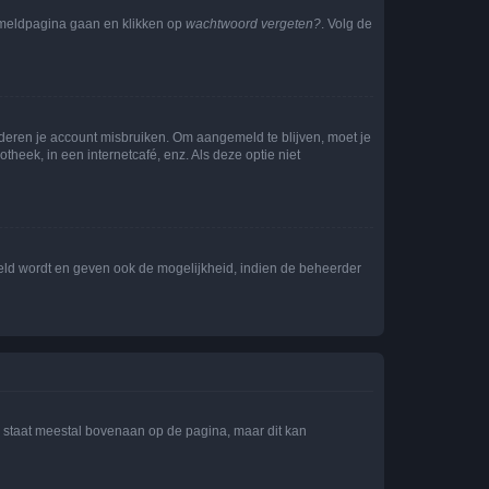
anmeldpagina gaan en klikken op
wachtwoord vergeten?
. Volg de
nderen je account misbruiken. Om aangemeld te blijven, moet je
theek, in een internetcafé, enz. Als deze optie niet
eld wordt en geven ook de mogelijkheid, indien de beheerder
e staat meestal bovenaan op de pagina, maar dit kan