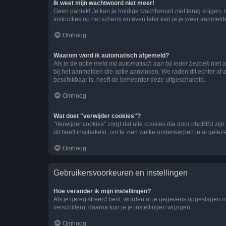
Ik weet mijn wachtwoord niet meer!
Geen paniek! Je kan je huidige wachtwoord niet terug krijgen,
instructies op het scherm en even later kan je je weer aanmeld
Omhoog
Waarom word ik automatisch afgemeld?
Als je de optie
meld mij automatisch aan bij ieder bezoek
niet 
bij het aanmelden die optie aanvinken. We raden dit echter af a
beschikbaar is, heeft de beheerder deze uitgeschakeld.
Omhoog
Wat doet "verwijder cookies"?
"Verwijder cookies" zorgt dat alle cookies die door phpBB3 z
dit heeft inschakeld, om te zien welke onderwerpen je al gelez
Omhoog
Gebruikersvoorkeuren en instellingen
Hoe verander ik mijn instellingen?
Als je geregistreerd bent, worden al je gegevens opgeslagen i
verschillen), daarna kun je je instellingen wijzigen.
Omhoog