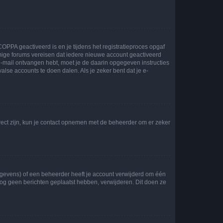
OPPA geactiveerd is en je tijdens het registratieproces opgaf
ommige forums vereisen dat iedere nieuwe account geactiveerd
 e-mail ontvangen hebt, moet je de daarin opgegeven instructies
lse accounts te doen dalen. Als je zeker bent dat je e-
rect zijn, kun je contact opnemen met de beheerder om er zeker
egevens) of een beheerder heeft je account verwijderd om één
e nog geen berichten geplaatst hebben, verwijderen. Dit doen ze