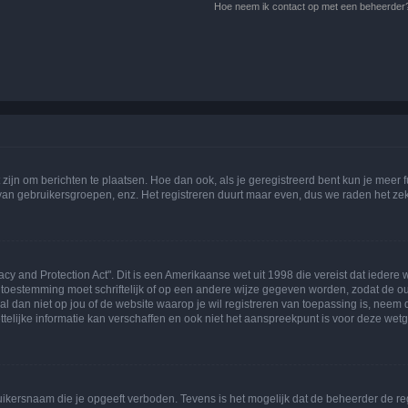
Hoe neem ik contact op met een beheerder
 zijn om berichten te plaatsen. Hoe dan ook, als je geregistreerd bent kun je meer
 van gebruikersgroepen, enz. Het registreren duurt maar even, dus we raden het ze
acy and Protection Act". Dit is een Amerikaanse wet uit 1998 die vereist dat ieder
 toestemming moet schriftelijk of op een andere wijze gegeven worden, zodat de 
et al dan niet op jou of de website waarop je wil registreren van toepassing is, nee
lijke informatie kan verschaffen en ook niet het aanspreekpunt is voor deze wetge
ikersnaam die je opgeeft verboden. Tevens is het mogelijk dat de beheerder de regi