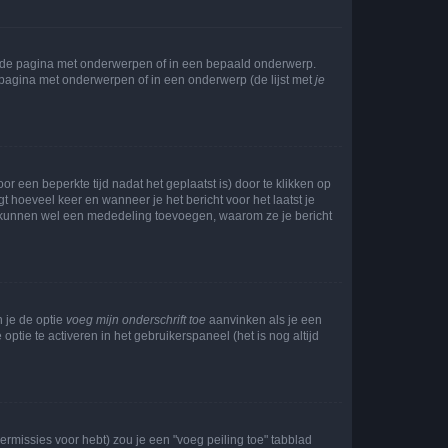
l de pagina met onderwerpen of in een bepaald onderwerp.
 pagina met onderwerpen of in een onderwerp (de lijst met
je
r een beperkte tijd nadat het geplaatst is) door te klikken op
gt hoeveel keer en wanneer je het bericht voor het laatst je
Zij kunnen wel een mededeling toevoegen, waarom ze je bericht
n je de optie
voeg mijn onderschrift toe
aanvinken als je een
optie te activeren in het gebruikerspaneel (het is nog altijd
rmissies voor hebt) zou je een "voeg peiling toe" tabblad