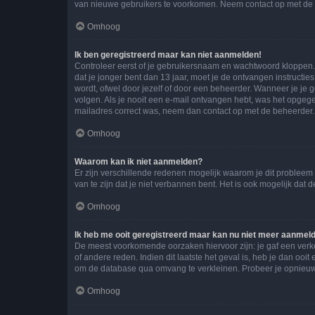
van nieuwe gebruikers te voorkomen. Neem contact op met de 
Omhoog
Ik ben geregistreerd maar kan niet aanmelden!
Controleer eerst of je gebruikersnaam en wachtwoord kloppen. I
dat je jonger bent dan 13 jaar, moet je de ontvangen instructi
wordt, ofwel door jezelf of door een beheerder. Wanneer je je 
volgen. Als je nooit een e-mail ontvangen hebt, was het opgege
mailadres correct was, neem dan contact op met de beheerder.
Omhoog
Waarom kan ik niet aanmelden?
Er zijn verschillende redenen mogelijk waarom je dit probleem
van te zijn dat je niet verbannen bent. Het is ook mogelijk dat
Omhoog
Ik heb me ooit geregistreerd maar kan nu niet meer aanmel
De meest voorkomende oorzaken hiervoor zijn: je gaf een verk
of andere reden. Indien dit laatste het geval is, heb je dan oo
om de database qua omvang te verkleinen. Probeer je opnieuw t
Omhoog