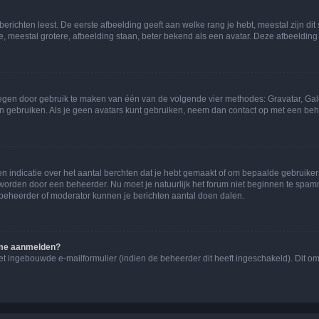
richten leest. De eerste afbeelding geeft aan welke rang je hebt, meestal zijn dit 
e, meestal grotere, afbeelding staan, beter bekend als een avatar. Deze afbeelding 
oegen door gebruik te maken van één van de volgende vier methodes: Gravatar, Gale
n gebruiken. Als je geen avatars kunt gebruiken, neem dan contact op met een beh
indicatie over het aantal berchten dat je hebt gemaakt of om bepaalde gebruikers 
d worden door een beheerder. Nu moet je natuurlijk het forum niet beginnen te sp
en beheerder of moderator kunnen je berichten aantal doen dalen.
k me aanmelden?
t ingebouwde e-mailformulier (indien de beheerder dit heeft ingeschakeld). Dit o