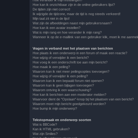
Hoe kan ik onzichtbaar zijn in de online gebruikers lijst?
De tijden zijn niet correct!
Ik wijzigde de tijdzone, maar de tijd is nog steeds verkeerd!
Mijn taal zit niet in de lijst!
Wat zijn de afbeeldingen naast mijn gebruikersnaam?
Hoe kan ik een avatar instellen?
Wat is mijn rang en hoe verander ik mijn rang?
Wanneer ik op de e-maillink van een gebruiker klik, moet ik me aanme
Vragen in verband met het plaatsen van berichten
Hoe plaats ik een onderwerp in een forum of maak een reactie?
Hoe wijzig of verwijder ik een bericht?
Hoe voeg ik een onderschrift toe aan mijn bericht?
Hoe maak ik een peiling?
Waarom kan ik niet meer peilingsopties toevoegen?
Hoe wijzig of verwijder ik een peiling?
Waarom kan ik een bepaald forum niet openen?
Waarom kan ik geen bijlagen toevoegen?
Waarom ontving ik een waarschuwing?
Hoe kan ik berichten aan een moderator melden?
Waarvoor dient de "Opslaan"-knop bij het plaatsen van een bericht?
Waarom moet mijn bericht goedgekeurd worden?
Hoe bump ik mijn onderwerp?
Tekstopmaak en onderwerp soorten
Wat is BBCode?
Kan ik HTML gebruiken?
Wat zijn Smilies?