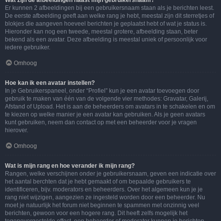
Wat zijn de afbeeldingen naast mijn gebruikersnaam?
Er kunnen 2 afbeeldingen bij een gebruikersnaam staan als je berichten leest.
De eerste afbeelding geeft aan welke rang je hebt, meestal zijn dit sterretjes of
blokjes die aangeven hoeveel berichten je geplaatst hebt of wat je status is.
Hieronder kan nog een tweede, meestal grotere, afbeelding staan, beter
bekend als een avatar. Deze afbeelding is meestal uniek of persoonlijk voor
iedere gebruiker.
Omhoog
Hoe kan ik een avatar instellen?
In je Gebruikerspaneel, onder “Profiel” kun je een avatar toevoegen door
gebruik te maken van één van de volgende vier methodes: Gravatar, Galerij,
Afstand of Upload. Het is aan de beheerders om avatars in te schakelen en om
te kiezen op welke manier je een avatar kan gebruiken. Als je geen avatars
kunt gebruiken, neem dan contact op met een beheerder voor je vragen
hierover.
Omhoog
Wat is mijn rang en hoe verander ik mijn rang?
Rangen, welke verschijnen onder je gebruikersnaam, geven een indicatie over
het aantal berchten dat je hebt gemaakt of om bepaalde gebruikers te
identificeren, bijv. moderators en beheerders. Over het algemeen kun je je
rang niet wijzigen, aangezien ze ingesteld worden door een beheerder. Nu
moet je natuurlijk het forum niet beginnen te spammen met onzinnig veel
berichten, gewoon voor een hogere rang. Dit heeft zelfs mogelijk het