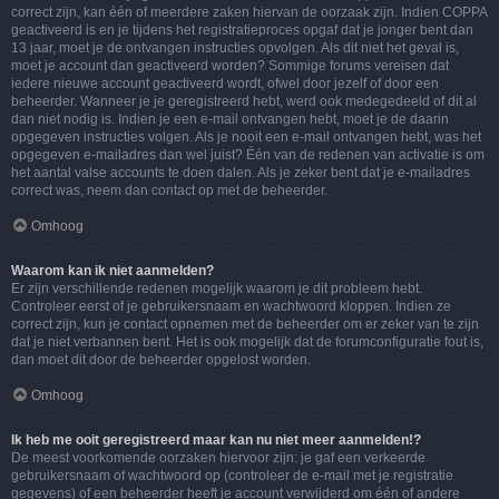
correct zijn, kan één of meerdere zaken hiervan de oorzaak zijn. Indien COPPA
geactiveerd is en je tijdens het registratieproces opgaf dat je jonger bent dan
13 jaar, moet je de ontvangen instructies opvolgen. Als dit niet het geval is,
moet je account dan geactiveerd worden? Sommige forums vereisen dat
iedere nieuwe account geactiveerd wordt, ofwel door jezelf of door een
beheerder. Wanneer je je geregistreerd hebt, werd ook medegedeeld of dit al
dan niet nodig is. Indien je een e-mail ontvangen hebt, moet je de daarin
opgegeven instructies volgen. Als je nooit een e-mail ontvangen hebt, was het
opgegeven e-mailadres dan wel juist? Één van de redenen van activatie is om
het aantal valse accounts te doen dalen. Als je zeker bent dat je e-mailadres
correct was, neem dan contact op met de beheerder.
Omhoog
Waarom kan ik niet aanmelden?
Er zijn verschillende redenen mogelijk waarom je dit probleem hebt.
Controleer eerst of je gebruikersnaam en wachtwoord kloppen. Indien ze
correct zijn, kun je contact opnemen met de beheerder om er zeker van te zijn
dat je niet verbannen bent. Het is ook mogelijk dat de forumconfiguratie fout is,
dan moet dit door de beheerder opgelost worden.
Omhoog
Ik heb me ooit geregistreerd maar kan nu niet meer aanmelden!?
De meest voorkomende oorzaken hiervoor zijn: je gaf een verkeerde
gebruikersnaam of wachtwoord op (controleer de e-mail met je registratie
gegevens) of een beheerder heeft je account verwijderd om één of andere