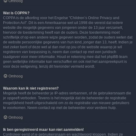
Omhoog
Wat is COPPA?
COPPA is de afkorting voor het Engelse "Children’s Online Privacy and
Protection Act". Dit is een Amerikaanse wet uit 1998 die vereist dat iedere
website die mogelijk gegevens van jongeren onder de 13 jaar verzamelt,
hiervoor de toestemming heeft van de ouders. Deze toestemming moet
schriftelijk of op een andere wijze gegeven worden, zodat de ouders weten dat
de website persoonlijke gegevens van hun kind, jonger dan 13, heeft. Indien je
niet zeker bent of deze wet al dan niet op jou of de website waarop je wil
registreren van toepassing is, neem dan contact op met een juridisch
raadgever voor meer informatie. Houd er rekening mee dat het phpBB-team
geen wettelijke informatie kan verschaffen en ook niet het aanspreekpunt is
voor deze wetgeving, tenzij dit hieronder vermeld wordt.
Omhoog
Waarom kan ik niet registreren?
Mogelijk heeft de beheerder je IP-adres verbannen, of de gebruikersnaam die
je opgeeft verboden. Tevens is het mogelijk dat de beheerder de registratie
mogelijkheid heeft uitgeschakeld om zo de registratie van nieuwe gebruikers
te voorkomen. Neem contact op met de beheerder voor verdere hulp.
Omhoog
Ik ben geregistreerd maar kan niet aanmelden!
Controleer eerst of je gebruikersnaam en wachtwoord kloppen. Indien ze