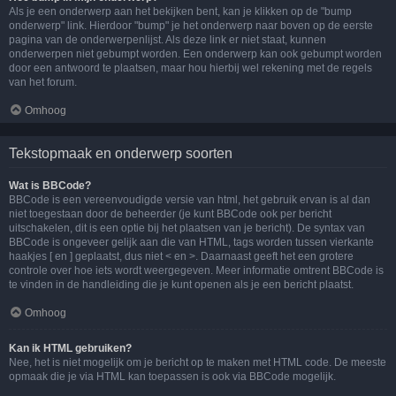
Als je een onderwerp aan het bekijken bent, kan je klikken op de "bump
onderwerp" link. Hierdoor "bump" je het onderwerp naar boven op de eerste
pagina van de onderwerpenlijst. Als deze link er niet staat, kunnen
onderwerpen niet gebumpt worden. Een onderwerp kan ook gebumpt worden
door een antwoord te plaatsen, maar hou hierbij wel rekening met de regels
van het forum.
Omhoog
Tekstopmaak en onderwerp soorten
Wat is BBCode?
BBCode is een vereenvoudigde versie van html, het gebruik ervan is al dan
niet toegestaan door de beheerder (je kunt BBCode ook per bericht
uitschakelen, dit is een optie bij het plaatsen van je bericht). De syntax van
BBCode is ongeveer gelijk aan die van HTML, tags worden tussen vierkante
haakjes [ en ] geplaatst, dus niet < en >. Daarnaast geeft het een grotere
controle over hoe iets wordt weergegeven. Meer informatie omtrent BBCode is
te vinden in de handleiding die je kunt openen als je een bericht plaatst.
Omhoog
Kan ik HTML gebruiken?
Nee, het is niet mogelijk om je bericht op te maken met HTML code. De meeste
opmaak die je via HTML kan toepassen is ook via BBCode mogelijk.