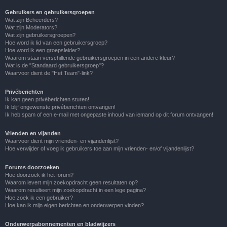
Gebruikers en gebruikersgroepen
Wat zijn Beheerders?
Wat zijn Moderators?
Wat zijn gebruikersgroepen?
Hoe word ik lid van een gebruikersgroep?
Hoe word ik een groepsleider?
Waarom staan verschillende gebruikersgroepen in een andere kleur?
Wat is de "Standaard gebruikersgroep"?
Waarvoor dient de "Het Team"-link?
Privéberichten
Ik kan geen privéberichten sturen!
Ik blijf ongewenste privéberichten ontvangen!
Ik heb spam of een e-mail met ongepaste inhoud van iemand op dit forum ontvangen!
Vrienden en vijanden
Waarvoor dient mijn vrienden- en vijandenlijst?
Hoe verwijder of voeg ik gebruikers toe aan mijn vrienden- en/of vijandenlijst?
Forums doorzoeken
Hoe doorzoek ik het forum?
Waarom levert mijn zoekopdracht geen resultaten op?
Waarom resulteert mijn zoekopdracht in een lege pagina?
Hoe zoek ik een gebruiker?
Hoe kan ik mijn eigen berichten en onderwerpen vinden?
Onderwerpabonnementen en bladwijzers