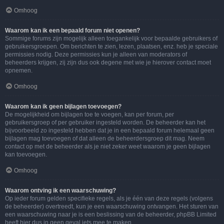
Omhoog
Waarom kan ik een bepaald forum niet openen?
Sommige forums zijn mogelijk alleen toegankelijk voor bepaalde gebruikers of
gebruikersgroepen. Om berichten te zien, lezen, plaatsen, enz. heb je speciale
permissies nodig. Deze permissies kun je alleen van moderators of
beheerders krijgen, zij zijn dus ook degene met wie je hierover contact moet
opnemen.
Omhoog
Waarom kan ik geen bijlagen toevoegen?
De mogelijkheid om bijlagen toe te voegen, kan per forum, per
gebruikersgroep of per gebruiker ingesteld worden. De beheerder kan het
bijvoorbeeld zo ingesteld hebben dat je in een bepaald forum helemaal geen
bijlagen mag toevoegen of dat alleen de beheerdersgroep dit mag. Neem
contact op met de beheerder als je niet zeker weet waarom je geen bijlagen
kan toevoegen.
Omhoog
Waarom ontving ik een waarschuwing?
Op ieder forum gelden specifieke regels, als je één van deze regels (volgens
de beheerder) overtreedt, kun je een waarschuwing ontvangen. Het sturen van
een waarschuwing naar je is een beslissing van de beheerder, phpBB Limited
heeft hier dus in geen geval iets mee te maken.