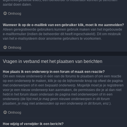
tegenovergestelde effect, een beheerder of moderator kunnen je berichten
aantal doen dalen.
Omhoog
Wanneer ik op de e-maillink van een gebruiker klik, moet ik me aanmelden?
Alleen geregistreerde gebruikers kunnen gebruik maken van het ingebouwde
e-mailformulier (indien de beheerder dit heeft ingeschakeld). Dit om misbruik
van het e-mailsysteem door anonieme gebruikers te voorkomen.
Omhoog
Vragen in verband met het plaatsen van berichten
Hoe plaats ik een onderwerp in een forum of maak een reactie?
Om een nieuw onderwerp in één van de forums te plaatsen of om een reactie
op een onderwerp te maken, klik je op de bijhorende knop op ofwel de pagina
met onderwerpen of in een bepaald onderwerp. Mogelijk moet je je registreren
voor je een nieuw onderwerp kan aanmaken, de permissies die je al dan niet
hebt in het forum staan onderaan de pagina met onderwerpen of in een
onderwerp (de lijst met
je mag geen nieuwe onderwerpen in dit forum
plaatsen, je mag niet antwoorden op een onderwerp in dit forum, enz.
).
Omhoog
Hoe wijzig of verwijder ik een bericht?