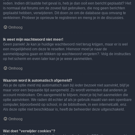
reden. Indien dit laatste het geval is, heb je dan ooit een bericht geplaatst? Het
is normaal dat forums om de zoveel tijd gebruikers, die nog geen berichten
geplaatst hebben, verwijderen. Dit doen ze om de database qua omvang te
verkleinen. Probeer je opnieuw te registreren en meng je in de discussies.
Omhoog
Ik weet mijn wachtwoord niet meer!
Geen paniek! Je kan je huidige wachtwoord niet terug krijgen, maar er is wel
een mogelijkheid om deze te resetten. Hiervoor moet je naar de
aanmeldpagina gaan en klikken op
wachtwoord vergeten?
. Volg de instructies
op het scherm en even later kan je je weer aanmelden.
Omhoog
Waarom word ik automatisch afgemeld?
Als je de optie
meld mij automatisch aan bij ieder bezoek
niet aanvinkt, blijf je
maar voor een bepaalde tijd aangemeld. Zo wordt vermeden dat anderen je
account misbruiken. Om aangemeld te blijven, moet je bij het aanmelden die
optie aanvinken. We raden dit echter af als je gebruik maakt van een openbare
computer, bijvoorbeeld op school, in de bibliotheek, in een internetcafé, enz.
Als deze optie niet beschikbaar is, heeft de beheerder deze uitgeschakeld.
Omhoog
Wat doet "verwijder cookies"?