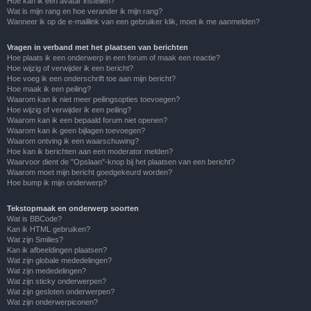
Hoe kan ik een avatar instellen?
Wat is mijn rang en hoe verander ik mijn rang?
Wanneer ik op de e-maillink van een gebruiker klik, moet ik me aanmelden?
Vragen in verband met het plaatsen van berichten
Hoe plaats ik een onderwerp in een forum of maak een reactie?
Hoe wijzig of verwijder ik een bericht?
Hoe voeg ik een onderschrift toe aan mijn bericht?
Hoe maak ik een peiling?
Waarom kan ik niet meer peilingsopties toevoegen?
Hoe wijzig of verwijder ik een peiling?
Waarom kan ik een bepaald forum niet openen?
Waarom kan ik geen bijlagen toevoegen?
Waarom ontving ik een waarschuwing?
Hoe kan ik berichten aan een moderator melden?
Waarvoor dient de "Opslaan"-knop bij het plaatsen van een bericht?
Waarom moet mijn bericht goedgekeurd worden?
Hoe bump ik mijn onderwerp?
Tekstopmaak en onderwerp soorten
Wat is BBCode?
Kan ik HTML gebruiken?
Wat zijn Smilies?
Kan ik afbeeldingen plaatsen?
Wat zijn globale mededelingen?
Wat zijn mededelingen?
Wat zijn sticky onderwerpen?
Wat zijn gesloten onderwerpen?
Wat zijn onderwerpiconen?