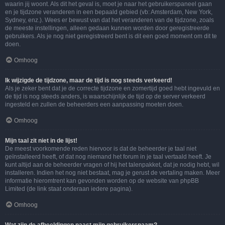
waarin jij woont. Als dit het geval is, moet je naar het gebruikerspaneel gaan
en je tijdzone veranderen in een bepaald gebied (vb: Amsterdam, New York,
Sydney, enz.). Wees er bewust van dat het veranderen van de tijdzone, zoals
de meeste instellingen, alleen gedaan kunnen worden door geregistreerde
gebruikers. Als je nog niet geregistreerd bent is dit een goed moment om dit te
doen.
Omhoog
Ik wijzigde de tijdzone, maar de tijd is nog steeds verkeerd!
Als je zeker bent dat je de correcte tijdzone en zomertijd goed hebt ingevuld en
de tijd is nog steeds anders, is waarschijnlijk de tijd op de server verkeerd
ingesteld en zullen de beheerders een aanpassing moeten doen.
Omhoog
Mijn taal zit niet in de lijst!
De meest voorkomende reden hiervoor is dat de beheerder je taal niet
geïnstalleerd heeft, of dat nog niemand het forum in je taal vertaald heeft. Je
kunt altijd aan de beheerder vragen of hij het talenpakket, dat je nodig hebt, wil
installeren. Indien het nog niet bestaat, mag je gerust de vertaling maken. Meer
informatie hieromtrent kan gevonden worden op de website van phpBB
Limited (de link staat onderaan iedere pagina).
Omhoog