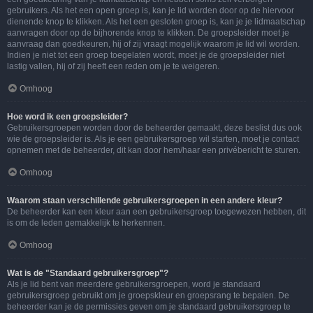
gebruikers. Als het een open groep is, kan je lid worden door op de hiervoor
dienende knop te klikken. Als het een gesloten groep is, kan je je lidmaatschap
aanvragen door op de bijhorende knop te klikken. De groepsleider moet je
aanvraag dan goedkeuren, hij of zij vraagt mogelijk waarom je lid wil worden.
Indien je niet tot een groep toegelaten wordt, moet je de groepsleider niet
lastig vallen, hij of zij heeft een reden om je te weigeren.
Omhoog
Hoe word ik een groepsleider?
Gebruikersgroepen worden door de beheerder gemaakt, deze beslist dus ook
wie de groepsleider is. Als je een gebruikersgroep wil starten, moet je contact
opnemen met de beheerder, dit kan door hem/haar een privébericht te sturen.
Omhoog
Waarom staan verschillende gebruikersgroepen in een andere kleur?
De beheerder kan een kleur aan een gebruikersgroep toegewezen hebben, dit
is om de leden gemakkelijk te herkennen.
Omhoog
Wat is de "Standaard gebruikersgroep"?
Als je lid bent van meerdere gebruikersgroepen, word je standaard
gebruikersgroep gebruikt om je groepskleur en groepsrang te bepalen. De
beheerder kan je de permissies geven om je standaard gebruikersgroep te