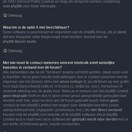
de GNU General Public License en mag vrij verspreid worden, raadpleeg
over phpBB
voor meer informatie.
Omhoog
Waarom is de optie X niet beschikbaar?
Deze software is geschreven en eigendom van de phpBB-Groep. Als je denkt
dat een bepaalde optie toegevoegd moet worden, bezoek dan de
phpBB Ideeën sectie
.
Omhoog
Met wie moet ik contact opnemen omtrent misbruik en/of wettelijke
kwesties in verband met dit forum?
Alle beheerders die op de "het team"-pagina vermeld worden, staan open voor
je klachten. Als je geen reactie hebt gekregen, kun je contact opnemen met de
eigenaar van het domein (dmv een
whois lookup
) of, als dit forum op een gratis
host staat (bijvoorbeeld xsbb.nl, nl.forums.cc, dotbb.be, enz.), het beheer of
misbruik-afdeling van de gratis host. Wees je er bewust van dat phpBB Limited
geen inspraak
heeft en dus in geen enkel geval aansprakelijk gehouden kan
worden over hoe, waar en door wie dit forum gebruikt wordt. Neem
geen
contact op met phpBB Limited met vragen over wettelijke kwesties (zoals
aanspreekbaarheid, ongepaste commentaar, enz.) die
niet direct verband
houden met de phpBB.com-website of de phpBB-software. Als je phpBB
Limited toch e-mailt over deze software die
gebruikt wordt door derden
kun je
een korte, of helemaal geen, reactie verwachten.