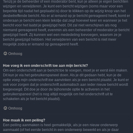
Tenzij je de beheerder of een moderator bent, kun je alleen je eigen berichten
wijzigen en verwijderen. Je kunt een bericht wijzigen (soms maar voor een
beperkte tijd nadat het geplaatst is) door te klikken op de
wijzig
knop van het
desbetreffende bericht. Als er al iemand op je bericht gereageerd heeft, komt er
onderaan je bericht een klein tekstje dat zegt hoeveel keer en wanneer je het
bericht voor het laatst je gewijzigd hebt. Dit zal niet verschijnen als nog
niemand gereageerd heeft, evenmin als een beheerder of moderator je bericht
gewijzigd heeft. Zij kunnen wel een mededeling toevoegen, waarom ze je
bericht gewijzigd hebben. Het verwijderen van een bericht is niet meer
mogelijk zodra er iemand op gereageerd heeft.
Omhoog
Hoe voeg ik een onderschrift toe aan mijn bericht?
Om een onderschrift aan je bericht toe te voegen, moet je er eerst één maken.
Dit kun je via het gebruikerspaneel doen. Als je dit gedaan hebt, kun je de
optie
voeg mijn onderschrift toe
aanvinken als je een bericht plaatst. Je kunt er
ook voor zorgen dat je onderschrift automatisch aan ieder nieuw bericht wordt
toegevoegd. Dit doe je door de bijhorende optie te activeren in het
gebruikerspaneel (het is nog altijd mogelijk om het onderschrift uit te
schakelen als je het bericht plaatst).
Omhoog
Hoe maak ik een peiling?
Een peiling aanmaken is heel gemakkelijk, als je een nieuw onderwerp
aanmaakt (of het eerste bericht in een onderwerp bewerkt en als je daar