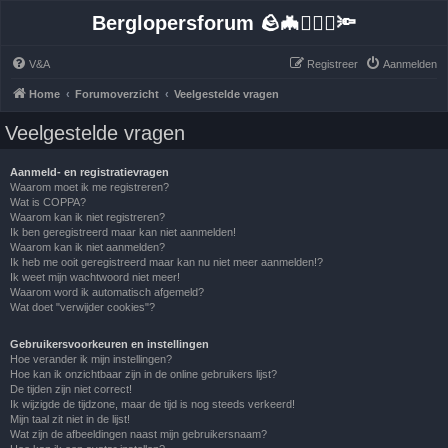
Berglopersforum 🪨🦇🚶🏻‍♂️🔦
V&A
Registreer
Aanmelden
Home
Forumoverzicht
Veelgestelde vragen
Veelgestelde vragen
Aanmeld- en registratievragen
Waarom moet ik me registreren?
Wat is COPPA?
Waarom kan ik niet registreren?
Ik ben geregistreerd maar kan niet aanmelden!
Waarom kan ik niet aanmelden?
Ik heb me ooit geregistreerd maar kan nu niet meer aanmelden!?
Ik weet mijn wachtwoord niet meer!
Waarom word ik automatisch afgemeld?
Wat doet "verwijder cookies"?
Gebruikersvoorkeuren en instellingen
Hoe verander ik mijn instellingen?
Hoe kan ik onzichtbaar zijn in de online gebruikers lijst?
De tijden zijn niet correct!
Ik wijzigde de tijdzone, maar de tijd is nog steeds verkeerd!
Mijn taal zit niet in de lijst!
Wat zijn de afbeeldingen naast mijn gebruikersnaam?