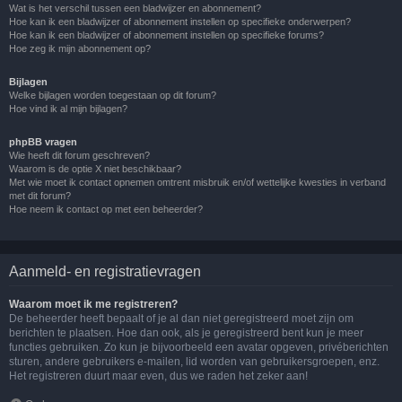
Wat is het verschil tussen een bladwijzer en abonnement?
Hoe kan ik een bladwijzer of abonnement instellen op specifieke onderwerpen?
Hoe kan ik een bladwijzer of abonnement instellen op specifieke forums?
Hoe zeg ik mijn abonnement op?
Bijlagen
Welke bijlagen worden toegestaan op dit forum?
Hoe vind ik al mijn bijlagen?
phpBB vragen
Wie heeft dit forum geschreven?
Waarom is de optie X niet beschikbaar?
Met wie moet ik contact opnemen omtrent misbruik en/of wettelijke kwesties in verband
met dit forum?
Hoe neem ik contact op met een beheerder?
Aanmeld- en registratievragen
Waarom moet ik me registreren?
De beheerder heeft bepaalt of je al dan niet geregistreerd moet zijn om
berichten te plaatsen. Hoe dan ook, als je geregistreerd bent kun je meer
functies gebruiken. Zo kun je bijvoorbeeld een avatar opgeven, privéberichten
sturen, andere gebruikers e-mailen, lid worden van gebruikersgroepen, enz.
Het registreren duurt maar even, dus we raden het zeker aan!