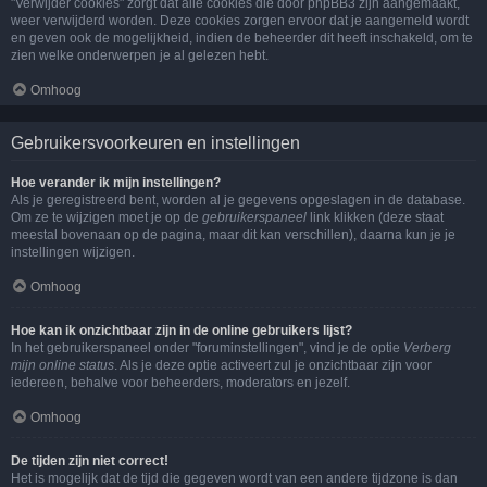
"Verwijder cookies" zorgt dat alle cookies die door phpBB3 zijn aangemaakt,
weer verwijderd worden. Deze cookies zorgen ervoor dat je aangemeld wordt
en geven ook de mogelijkheid, indien de beheerder dit heeft inschakeld, om te
zien welke onderwerpen je al gelezen hebt.
Omhoog
Gebruikersvoorkeuren en instellingen
Hoe verander ik mijn instellingen?
Als je geregistreerd bent, worden al je gegevens opgeslagen in de database.
Om ze te wijzigen moet je op de
gebruikerspaneel
link klikken (deze staat
meestal bovenaan op de pagina, maar dit kan verschillen), daarna kun je je
instellingen wijzigen.
Omhoog
Hoe kan ik onzichtbaar zijn in de online gebruikers lijst?
In het gebruikerspaneel onder "foruminstellingen", vind je de optie
Verberg
mijn online status
. Als je deze optie activeert zul je onzichtbaar zijn voor
iedereen, behalve voor beheerders, moderators en jezelf.
Omhoog
De tijden zijn niet correct!
Het is mogelijk dat de tijd die gegeven wordt van een andere tijdzone is dan