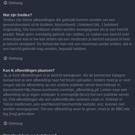
Omhoog
Wat zijn Smilies?
Smilies zijn kleine afbeeldingen die gebruikt kunnen worden om een
gevoelstoestand uit te drukken, bijvoorbeeld :) betekent blij, :( betekent
ongelukkig. Alle beschikbare smilies worden weergegeven als je een bericht
plaatst. Maak geen overdadig gebruik van smilies, ze maken een bericht snel
onleesbaar wat er toe kan leiden dat een moderator je bericht aanpast of heel
je bericht verwijdert. De beheerder kan ook een maximaal aantal smilies, dat in
een bericht gebruikt mag worden, bepaald hebben.
Omhoog
Kan ik afbeeldingen plaatsen?
Ja, je kunt afbeeldingen in je bericht weergeven. Als de beheerder bijlagen
toelaat kun je een afbeelding naar het forum uploaden. Anders moet je er voor
zorgen dat de afbeelding op een andere publieke server beschikbaar is,
bijvoorbeeld http://www.voorbeeld.com/mijn_afbeelding.gif. Linken naar een
afbeelding op je eigen computer is onmogelijk (tenzij het een publieke server
is). Ook afbeeldingen die een authentificatie vereisen zoals in: Hotmail of
Yahoo mailboxen, een wachtwoord beschermde website, enz. kunnen niet
worden weergegeven. Om een afbeelding weer te geven, moet je de BBCode
tag [img] gebruiken.
Omhoog