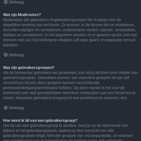
Omhoog
Wat zijn Moderators?
Moderators zijn gebruikers of gebruikersgroepen die in staan voor de
dagelijkse werking van het forum. Ze kunnen, in de forums die ze modereren,
berichten wijzigen en verwijderen; onderwerpen sluiten, openen, verplaatsen,
splitsen en verwijderen. In het algemeen moeten ze er gewoon op toe zien dat
mensen niet van het onderwerp afwijken (
off-topic
gaan) of ongepaste inhoud
plaatsen.
Omhoog
Wat zijn gebruikersgroepen?
Als de beheerder gebruikers wil groeperen, kan hij/zij dit doen door middel van
gebruikersgroepen. Gebruikers kunnen van meerdere groepen lid zijn (dit
verschilt per forum), deze groepen kunnen verschillende
permissies/toegangspermissies hebben. Op deze manier is het voor de
beheerder een stuk gemakkelijker meerdere moderators aan een forum toe te
wijzen, bepaalde gebruikers toegang tot een privéforum te verlenen, enz.
Omhoog
Hoe word ik lid van een gebruikersgroep?
Om lid van een gebruikersgroep te worden, moet je op de bijhorende link
klikken in het gebruikerspaneel, waarna je een overzicht van alle
gebruikersgroepen krijgt. Niet alle groepen zijn vrij toegankelijk, ze vereisen
een goedkeuring van je lidmaatschap en hebben soms zelf verborgen