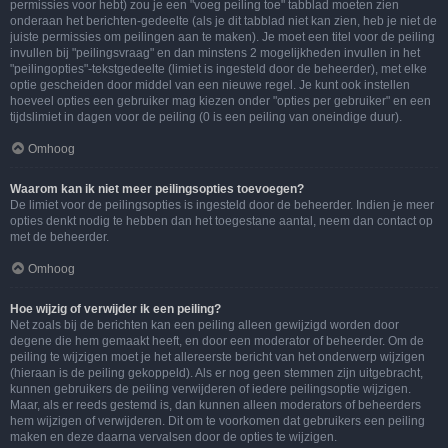
permissies voor hebt) zou je een "voeg peiling toe" tabblad moeten zien
onderaan het berichten-gedeelte (als je dit tabblad niet kan zien, heb je niet de
juiste permissies om peilingen aan te maken). Je moet een titel voor de peiling
invullen bij "peilingsvraag" en dan minstens 2 mogelijkheden invullen in het
"peilingopties"-tekstgedeelte (limiet is ingesteld door de beheerder), met elke
optie gescheiden door middel van een nieuwe regel. Je kunt ook instellen
hoeveel opties een gebruiker mag kiezen onder "opties per gebruiker" en een
tijdslimiet in dagen voor de peiling (0 is een peiling van oneindige duur).
Omhoog
Waarom kan ik niet meer peilingsopties toevoegen?
De limiet voor de peilingsopties is ingesteld door de beheerder. Indien je meer
opties denkt nodig te hebben dan het toegestane aantal, neem dan contact op
met de beheerder.
Omhoog
Hoe wijzig of verwijder ik een peiling?
Net zoals bij de berichten kan een peiling alleen gewijzigd worden door
degene die hem gemaakt heeft, en door een moderator of beheerder. Om de
peiling te wijzigen moet je het allereerste bericht van het onderwerp wijzigen
(hieraan is de peiling gekoppeld). Als er nog geen stemmen zijn uitgebracht,
kunnen gebruikers de peiling verwijderen of iedere peilingsoptie wijzigen.
Maar, als er reeds gestemd is, dan kunnen alleen moderators of beheerders
hem wijzigen of verwijderen. Dit om te voorkomen dat gebruikers een peiling
maken en deze daarna vervalsen door de opties te wijzigen.