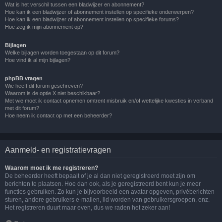
Wat is het verschil tussen een bladwijzer en abonnement?
Hoe kan ik een bladwijzer of abonnement instellen op specifieke onderwerpen?
Hoe kan ik een bladwijzer of abonnement instellen op specifieke forums?
Hoe zeg ik mijn abonnement op?
Bijlagen
Welke bijlagen worden toegestaan op dit forum?
Hoe vind ik al mijn bijlagen?
phpBB vragen
Wie heeft dit forum geschreven?
Waarom is de optie X niet beschikbaar?
Met wie moet ik contact opnemen omtrent misbruik en/of wettelijke kwesties in verband
met dit forum?
Hoe neem ik contact op met een beheerder?
Aanmeld- en registratievragen
Waarom moet ik me registreren?
De beheerder heeft bepaalt of je al dan niet geregistreerd moet zijn om
berichten te plaatsen. Hoe dan ook, als je geregistreerd bent kun je meer
functies gebruiken. Zo kun je bijvoorbeeld een avatar opgeven, privéberichten
sturen, andere gebruikers e-mailen, lid worden van gebruikersgroepen, enz.
Het registreren duurt maar even, dus we raden het zeker aan!