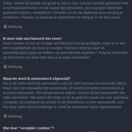
reden. Indien dit laatste het geval is, heb je dan ooit een bericht geplaatst? Het
is normaal dat forums om de zoveel tijd gebruikers, die nog geen berichten
geplaatst hebben, verwijderen. Dit doen ze om de database qua omvang te
verkleinen. Probeer je opnieuw te registreren en meng je in de discussies.
Omhoog
Ik weet mijn wachtwoord niet meer!
Geen paniek! Je kan je huidige wachtwoord niet terug krijgen, maar er is wel
een mogelijkheid om deze te resetten. Hiervoor moet je naar de
aanmeldpagina gaan en klikken op
wachtwoord vergeten?
. Volg de instructies
op het scherm en even later kan je je weer aanmelden.
Omhoog
Waarom word ik automatisch afgemeld?
Als je de optie
meld mij automatisch aan bij ieder bezoek
niet aanvinkt, blijf je
maar voor een bepaalde tijd aangemeld. Zo wordt vermeden dat anderen je
account misbruiken. Om aangemeld te blijven, moet je bij het aanmelden die
optie aanvinken. We raden dit echter af als je gebruik maakt van een openbare
computer, bijvoorbeeld op school, in de bibliotheek, in een internetcafé, enz.
Als deze optie niet beschikbaar is, heeft de beheerder deze uitgeschakeld.
Omhoog
Wat doet "verwijder cookies"?