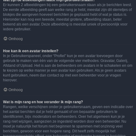
Wat zijn de afbeeldingen naast mijn gebruikersnaam?
Er kunnen 2 afbeeldingen bij een gebruikersnaam staan als je berichten leest.
De eerste afbeelding geeft aan welke rang je hebt, meestal zijn dit sterretjes of
blokjes die aangeven hoeveel berichten je geplaatst hebt of wat je status is.
Hieronder kan nog een tweede, meestal grotere, afbeelding staan, beter
bekend als een avatar. Deze afbeelding is meestal uniek of persoonlijk voor
iedere gebruiker.
Omhoog
Hoe kan ik een avatar instellen?
In je Gebruikerspaneel, onder “Profiel” kun je een avatar toevoegen door
gebruik te maken van één van de volgende vier methodes: Gravatar, Galerij,
Afstand of Upload. Het is aan de beheerders om avatars in te schakelen en om
te kiezen op welke manier je een avatar kan gebruiken. Als je geen avatars
kunt gebruiken, neem dan contact op met een beheerder voor je vragen
hierover.
Omhoog
Wat is mijn rang en hoe verander ik mijn rang?
Rangen, welke verschijnen onder je gebruikersnaam, geven een indicatie over
het aantal berchten dat je hebt gemaakt of om bepaalde gebruikers te
identificeren, bijv. moderators en beheerders. Over het algemeen kun je je
rang niet wijzigen, aangezien ze ingesteld worden door een beheerder. Nu
moet je natuurlijk het forum niet beginnen te spammen met onzinnig veel
berichten, gewoon voor een hogere rang. Dit heeft zelfs mogelijk het