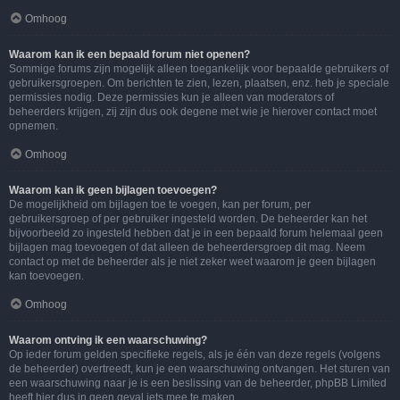
Omhoog
Waarom kan ik een bepaald forum niet openen?
Sommige forums zijn mogelijk alleen toegankelijk voor bepaalde gebruikers of
gebruikersgroepen. Om berichten te zien, lezen, plaatsen, enz. heb je speciale
permissies nodig. Deze permissies kun je alleen van moderators of
beheerders krijgen, zij zijn dus ook degene met wie je hierover contact moet
opnemen.
Omhoog
Waarom kan ik geen bijlagen toevoegen?
De mogelijkheid om bijlagen toe te voegen, kan per forum, per
gebruikersgroep of per gebruiker ingesteld worden. De beheerder kan het
bijvoorbeeld zo ingesteld hebben dat je in een bepaald forum helemaal geen
bijlagen mag toevoegen of dat alleen de beheerdersgroep dit mag. Neem
contact op met de beheerder als je niet zeker weet waarom je geen bijlagen
kan toevoegen.
Omhoog
Waarom ontving ik een waarschuwing?
Op ieder forum gelden specifieke regels, als je één van deze regels (volgens
de beheerder) overtreedt, kun je een waarschuwing ontvangen. Het sturen van
een waarschuwing naar je is een beslissing van de beheerder, phpBB Limited
heeft hier dus in geen geval iets mee te maken.