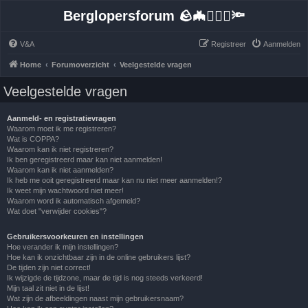
Berglopersforum 🪨🦇🚶🏻‍♂️🔦
V&A
Registreer
Aanmelden
Home
Forumoverzicht
Veelgestelde vragen
Veelgestelde vragen
Aanmeld- en registratievragen
Waarom moet ik me registreren?
Wat is COPPA?
Waarom kan ik niet registreren?
Ik ben geregistreerd maar kan niet aanmelden!
Waarom kan ik niet aanmelden?
Ik heb me ooit geregistreerd maar kan nu niet meer aanmelden!?
Ik weet mijn wachtwoord niet meer!
Waarom word ik automatisch afgemeld?
Wat doet "verwijder cookies"?
Gebruikersvoorkeuren en instellingen
Hoe verander ik mijn instellingen?
Hoe kan ik onzichtbaar zijn in de online gebruikers lijst?
De tijden zijn niet correct!
Ik wijzigde de tijdzone, maar de tijd is nog steeds verkeerd!
Mijn taal zit niet in de lijst!
Wat zijn de afbeeldingen naast mijn gebruikersnaam?