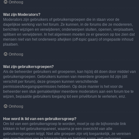
Omhoog
Wat zijn Moderators?
Moderators zijn gebruikers of gebruikersgroepen die in staan voor de
dagelijkse werking van het forum. Ze kunnen, in de forums die ze modereren,
berichten wijzigen en verwijderen; onderwerpen sluiten, openen, verplaatsen,
splitsen en verwijderen. In het algemeen moeten ze er gewoon op toe zien dat
mensen niet van het onderwerp afwijken (
off-topic
gaan) of ongepaste inhoud
plaatsen.
Omhoog
Wat zijn gebruikersgroepen?
Als de beheerder gebruikers wil groeperen, kan hij/zij dit doen door middel van
gebruikersgroepen. Gebruikers kunnen van meerdere groepen lid zijn (dit
verschilt per forum), deze groepen kunnen verschillende
permissies/toegangspermissies hebben. Op deze manier is het voor de
beheerder een stuk gemakkelijker meerdere moderators aan een forum toe te
wijzen, bepaalde gebruikers toegang tot een privéforum te verlenen, enz.
Omhoog
Hoe word ik lid van een gebruikersgroep?
Om lid van een gebruikersgroep te worden, moet je op de bijhorende link
klikken in het gebruikerspaneel, waarna je een overzicht van alle
gebruikersgroepen krijgt. Niet alle groepen zijn vrij toegankelijk, ze vereisen
een goedkeuring van je lidmaatschap en hebben soms zelf verborgen