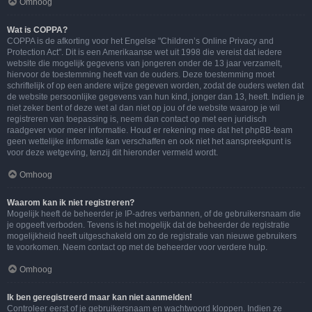
Omhoog
Wat is COPPA?
COPPA is de afkorting voor het Engelse "Children’s Online Privacy and
Protection Act". Dit is een Amerikaanse wet uit 1998 die vereist dat iedere
website die mogelijk gegevens van jongeren onder de 13 jaar verzamelt,
hiervoor de toestemming heeft van de ouders. Deze toestemming moet
schriftelijk of op een andere wijze gegeven worden, zodat de ouders weten dat
de website persoonlijke gegevens van hun kind, jonger dan 13, heeft. Indien je
niet zeker bent of deze wet al dan niet op jou of de website waarop je wil
registreren van toepassing is, neem dan contact op met een juridisch
raadgever voor meer informatie. Houd er rekening mee dat het phpBB-team
geen wettelijke informatie kan verschaffen en ook niet het aanspreekpunt is
voor deze wetgeving, tenzij dit hieronder vermeld wordt.
Omhoog
Waarom kan ik niet registreren?
Mogelijk heeft de beheerder je IP-adres verbannen, of de gebruikersnaam die
je opgeeft verboden. Tevens is het mogelijk dat de beheerder de registratie
mogelijkheid heeft uitgeschakeld om zo de registratie van nieuwe gebruikers
te voorkomen. Neem contact op met de beheerder voor verdere hulp.
Omhoog
Ik ben geregistreerd maar kan niet aanmelden!
Controleer eerst of je gebruikersnaam en wachtwoord kloppen. Indien ze