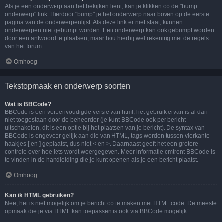
Als je een onderwerp aan het bekijken bent, kan je klikken op de "bump
onderwerp" link. Hierdoor "bump" je het onderwerp naar boven op de eerste
pagina van de onderwerpenlijst. Als deze link er niet staat, kunnen
onderwerpen niet gebumpt worden. Een onderwerp kan ook gebumpt worden
door een antwoord te plaatsen, maar hou hierbij wel rekening met de regels
van het forum.
Omhoog
Tekstopmaak en onderwerp soorten
Wat is BBCode?
BBCode is een vereenvoudigde versie van html, het gebruik ervan is al dan
niet toegestaan door de beheerder (je kunt BBCode ook per bericht
uitschakelen, dit is een optie bij het plaatsen van je bericht). De syntax van
BBCode is ongeveer gelijk aan die van HTML, tags worden tussen vierkante
haakjes [ en ] geplaatst, dus niet < en >. Daarnaast geeft het een grotere
controle over hoe iets wordt weergegeven. Meer informatie omtrent BBCode is
te vinden in de handleiding die je kunt openen als je een bericht plaatst.
Omhoog
Kan ik HTML gebruiken?
Nee, het is niet mogelijk om je bericht op te maken met HTML code. De meeste
opmaak die je via HTML kan toepassen is ook via BBCode mogelijk.