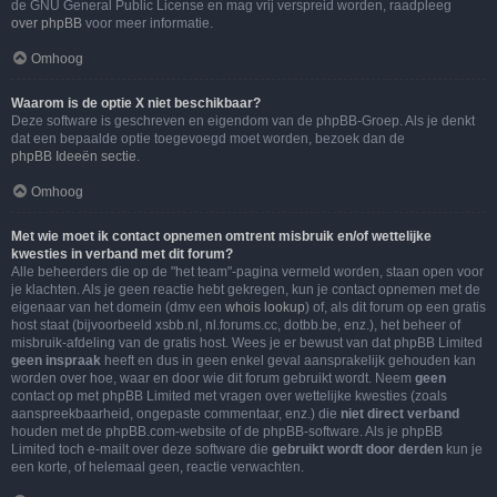
de GNU General Public License en mag vrij verspreid worden, raadpleeg
over phpBB
voor meer informatie.
Omhoog
Waarom is de optie X niet beschikbaar?
Deze software is geschreven en eigendom van de phpBB-Groep. Als je denkt
dat een bepaalde optie toegevoegd moet worden, bezoek dan de
phpBB Ideeën sectie
.
Omhoog
Met wie moet ik contact opnemen omtrent misbruik en/of wettelijke
kwesties in verband met dit forum?
Alle beheerders die op de "het team"-pagina vermeld worden, staan open voor
je klachten. Als je geen reactie hebt gekregen, kun je contact opnemen met de
eigenaar van het domein (dmv een
whois lookup
) of, als dit forum op een gratis
host staat (bijvoorbeeld xsbb.nl, nl.forums.cc, dotbb.be, enz.), het beheer of
misbruik-afdeling van de gratis host. Wees je er bewust van dat phpBB Limited
geen inspraak
heeft en dus in geen enkel geval aansprakelijk gehouden kan
worden over hoe, waar en door wie dit forum gebruikt wordt. Neem
geen
contact op met phpBB Limited met vragen over wettelijke kwesties (zoals
aanspreekbaarheid, ongepaste commentaar, enz.) die
niet direct verband
houden met de phpBB.com-website of de phpBB-software. Als je phpBB
Limited toch e-mailt over deze software die
gebruikt wordt door derden
kun je
een korte, of helemaal geen, reactie verwachten.