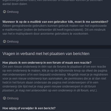
tegenovergestelde effect, een beheerder of moderator kunnen je berichten
aantal doen dalen.
Omhoog
Wanneer ik op de e-maillink van een gebruiker klik, moet ik me aanmelden?
Alleen geregistreerde gebruikers kunnen gebruik maken van het ingebouwde
e-mailformulier (indien de beheerder dit heeft ingeschakeld). Dit om misbruik
van het e-mailsysteem door anonieme gebruikers te voorkomen.
Omhoog
Vragen in verband met het plaatsen van berichten
Hoe plaats ik een onderwerp in een forum of maak een reactie?
Om een nieuw onderwerp in één van de forums te plaatsen of om een reactie
op een onderwerp te maken, klik je op de bijhorende knop op ofwel de pagina
met onderwerpen of in een bepaald onderwerp. Mogelijk moet je je registreren
voor je een nieuw onderwerp kan aanmaken, de permissies die je al dan niet
hebt in het forum staan onderaan de pagina met onderwerpen of in een
onderwerp (de lijst met
je mag geen nieuwe onderwerpen in dit forum
plaatsen, je mag niet antwoorden op een onderwerp in dit forum, enz.
).
Omhoog
Hoe wijzig of verwijder ik een bericht?