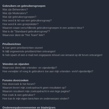
Gebruikers en gebruikersgroepen
Wat zijn Beheerders?
Wat zijn Moderators?
Wat zijn gebruikersgroepen?
Hoe word ik lid van een gebruikersgroep?
Hoe word ik een groepsleider?
Waarom staan verschillende gebruikersgroepen in een andere kleur?
Wat is de "Standaard gebruikersgroep"?
Waarvoor dient de "Het Team"-link?
Privéberichten
Ik kan geen privéberichten sturen!
Ik blijf ongewenste privéberichten ontvangen!
Ik heb spam of een e-mail met ongepaste inhoud van iemand op dit forum ontvangen!
Vrienden en vijanden
Waarvoor dient mijn vrienden- en vijandenlijst?
Hoe verwijder of voeg ik gebruikers toe aan mijn vrienden- en/of vijandenlijst?
Forums doorzoeken
Hoe doorzoek ik het forum?
Waarom levert mijn zoekopdracht geen resultaten op?
Waarom resulteert mijn zoekopdracht in een lege pagina?
Hoe zoek ik een gebruiker?
Hoe kan ik mijn eigen berichten en onderwerpen vinden?
Onderwerpabonnementen en bladwijzers