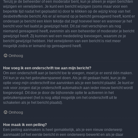
Tenzij je de beheerder of een moderator bent, kun je alleen je eigen berichten
wijzigen en verwijderen. Je kunt een bericht wijzigen (soms maar voor een
beperkte tijd nadat het geplaatst is) door te klikken op de
wijzig
knop van het
desbetreffende bericht. Als er al iemand op je bericht gereageerd heeft, komt er
onderaan je bericht een klein tekstje dat zegt hoeveel keer en wanneer je het
bericht voor het laatst je gewijzigd hebt. Dit zal niet verschijnen als nog
niemand gereageerd heeft, evenmin als een beheerder of moderator je bericht
gewijzigd heeft. Zij kunnen wel een mededeling toevoegen, waarom ze je
bericht gewijzigd hebben. Het verwijderen van een bericht is niet meer
mogelijk zodra er iemand op gereageerd heeft.
Omhoog
Hoe voeg ik een onderschrift toe aan mijn bericht?
Om een onderschrift aan je bericht toe te voegen, moet je er eerst één maken.
Dit kun je via het gebruikerspaneel doen. Als je dit gedaan hebt, kun je de
optie
voeg mijn onderschrift toe
aanvinken als je een bericht plaatst. Je kunt er
ook voor zorgen dat je onderschrift automatisch aan ieder nieuw bericht wordt
toegevoegd. Dit doe je door de bijhorende optie te activeren in het
gebruikerspaneel (het is nog altijd mogelijk om het onderschrift uit te
schakelen als je het bericht plaatst).
Omhoog
Hoe maak ik een peiling?
Een peiling aanmaken is heel gemakkelijk, als je een nieuw onderwerp
aanmaakt (of het eerste bericht in een onderwerp bewerkt en als je daar