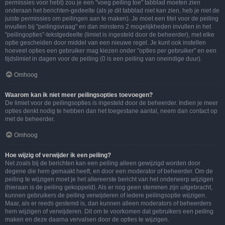
permissies voor hebt) zou je een "voeg peiling toe" tabblad moeten zien
onderaan het berichten-gedeelte (als je dit tabblad niet kan zien, heb je niet de
juiste permissies om peilingen aan te maken). Je moet een titel voor de peiling
invullen bij "peilingsvraag" en dan minstens 2 mogelijkheden invullen in het
"peilingopties"-tekstgedeelte (limiet is ingesteld door de beheerder), met elke
optie gescheiden door middel van een nieuwe regel. Je kunt ook instellen
hoeveel opties een gebruiker mag kiezen onder "opties per gebruiker" en een
tijdslimiet in dagen voor de peiling (0 is een peiling van oneindige duur).
Omhoog
Waarom kan ik niet meer peilingsopties toevoegen?
De limiet voor de peilingsopties is ingesteld door de beheerder. Indien je meer
opties denkt nodig te hebben dan het toegestane aantal, neem dan contact op
met de beheerder.
Omhoog
Hoe wijzig of verwijder ik een peiling?
Net zoals bij de berichten kan een peiling alleen gewijzigd worden door
degene die hem gemaakt heeft, en door een moderator of beheerder. Om de
peiling te wijzigen moet je het allereerste bericht van het onderwerp wijzigen
(hieraan is de peiling gekoppeld). Als er nog geen stemmen zijn uitgebracht,
kunnen gebruikers de peiling verwijderen of iedere peilingsoptie wijzigen.
Maar, als er reeds gestemd is, dan kunnen alleen moderators of beheerders
hem wijzigen of verwijderen. Dit om te voorkomen dat gebruikers een peiling
maken en deze daarna vervalsen door de opties te wijzigen.