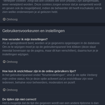
"Verwijder cookies" zorgt dat alle cookies die door phpBB3 zijn aangemaakt,
weer verwijderd worden. Deze cookies zorgen ervoor dat je aangemeld wordt
en geven ook de mogelijkheid, indien de beheerder dit heeft inschakeld, om te
zien welke onderwerpen je al gelezen hebt.
Omhoog
Gebruikersvoorkeuren en instellingen
Hoe verander ik mijn instellingen?
Als je geregistreerd bent, worden al je gegevens opgeslagen in de database.
Om ze te wijzigen moet je op de
gebruikerspaneel
link klikken (deze staat
meestal bovenaan op de pagina, maar dit kan verschillen), daarna kun je je
instellingen wijzigen.
Omhoog
Hoe kan ik onzichtbaar zijn in de online gebruikers lijst?
In het gebruikerspaneel onder "foruminstellingen", vind je de optie
Verberg
mijn online status
. Als je deze optie activeert zul je onzichtbaar zijn voor
iedereen, behalve voor beheerders, moderators en jezelf.
Omhoog
De tijden zijn niet correct!
Het is mogelijk dat de tijd die gegeven wordt van een andere tijdzone is dan