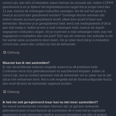
correct zijn, kan één of meerdere zaken hiervan de oorzaak zijn. Indien COPPA
geactiveerd is en je tijdens het registratieproces opgaf dat je jonger bent dan
13 jaar, moet je de ontvangen instructies opvolgen. Als dit niet het geval is,
moet je account dan geactiveerd worden? Sommige forums vereisen dat
iedere nieuwe account geactiveerd wordt, ofwel door jezelf of door een
beheerder. Wanneer je je geregistreerd hebt, werd ook medegedeeld of dit al
dan niet nodig is. Indien je een e-mail ontvangen hebt, moet je de daarin
opgegeven instructies volgen. Als je nooit een e-mail ontvangen hebt, was het
opgegeven e-mailadres dan wel juist? Één van de redenen van activatie is om
het aantal valse accounts te doen dalen. Als je zeker bent dat je e-mailadres
correct was, neem dan contact op met de beheerder.
Omhoog
Waarom kan ik niet aanmelden?
Er zijn verschillende redenen mogelijk waarom je dit probleem hebt.
Controleer eerst of je gebruikersnaam en wachtwoord kloppen. Indien ze
correct zijn, kun je contact opnemen met de beheerder om er zeker van te zijn
dat je niet verbannen bent. Het is ook mogelijk dat de forumconfiguratie fout is,
dan moet dit door de beheerder opgelost worden.
Omhoog
Ik heb me ooit geregistreerd maar kan nu niet meer aanmelden!?
De meest voorkomende oorzaken hiervoor zijn: je gaf een verkeerde
gebruikersnaam of wachtwoord op (controleer de e-mail met je registratie
gegevens) of een beheerder heeft je account verwijderd om één of andere