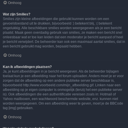
Omhoog
Wat zijn Smilies?
Smilies zijn kleine afbeeldingen die gebruikt kunnen worden om een
gevoelstoestand uit te drukken, bijvoorbeeld :) betekent blij, :( betekent
ongelukkig. Alle beschikbare smilies worden weergegeven als je een bericht
plaatst. Maak geen overdadig gebruik van smilies, ze maken een bericht snel
onleesbaar wat er toe kan leiden dat een moderator je bericht aanpast of heel
je bericht verwijdert. De beheerder kan ook een maximaal aantal smilies, dat in
een bericht gebruikt mag worden, bepaald hebben.
Omhoog
Kan ik afbeeldingen plaatsen?
Ja, je kunt afbeeldingen in je bericht weergeven. Als de beheerder bijlagen
toelaat kun je een afbeelding naar het forum uploaden. Anders moet je er voor
zorgen dat de afbeelding op een andere publieke server beschikbaar is,
bijvoorbeeld http://www.voorbeeld.com/mijn_afbeelding.gif. Linken naar een
afbeelding op je eigen computer is onmogelijk (tenzij het een publieke server
is). Ook afbeeldingen die een authentificatie vereisen zoals in: Hotmail of
Yahoo mailboxen, een wachtwoord beschermde website, enz. kunnen niet
worden weergegeven. Om een afbeelding weer te geven, moet je de BBCode
tag [img] gebruiken.
Omhoog