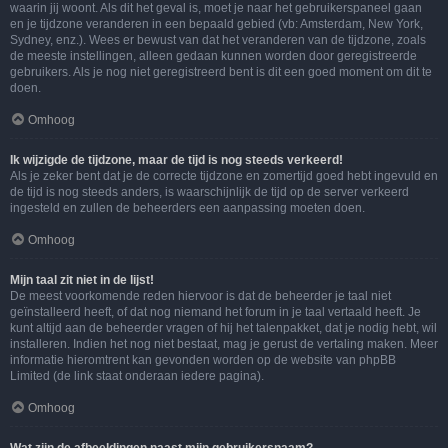
waarin jij woont. Als dit het geval is, moet je naar het gebruikerspaneel gaan
en je tijdzone veranderen in een bepaald gebied (vb: Amsterdam, New York,
Sydney, enz.). Wees er bewust van dat het veranderen van de tijdzone, zoals
de meeste instellingen, alleen gedaan kunnen worden door geregistreerde
gebruikers. Als je nog niet geregistreerd bent is dit een goed moment om dit te
doen.
Omhoog
Ik wijzigde de tijdzone, maar de tijd is nog steeds verkeerd!
Als je zeker bent dat je de correcte tijdzone en zomertijd goed hebt ingevuld en
de tijd is nog steeds anders, is waarschijnlijk de tijd op de server verkeerd
ingesteld en zullen de beheerders een aanpassing moeten doen.
Omhoog
Mijn taal zit niet in de lijst!
De meest voorkomende reden hiervoor is dat de beheerder je taal niet
geïnstalleerd heeft, of dat nog niemand het forum in je taal vertaald heeft. Je
kunt altijd aan de beheerder vragen of hij het talenpakket, dat je nodig hebt, wil
installeren. Indien het nog niet bestaat, mag je gerust de vertaling maken. Meer
informatie hieromtrent kan gevonden worden op de website van phpBB
Limited (de link staat onderaan iedere pagina).
Omhoog