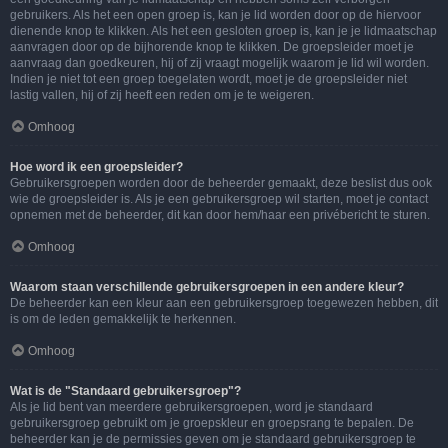
gebruikers. Als het een open groep is, kan je lid worden door op de hiervoor
dienende knop te klikken. Als het een gesloten groep is, kan je je lidmaatschap
aanvragen door op de bijhorende knop te klikken. De groepsleider moet je
aanvraag dan goedkeuren, hij of zij vraagt mogelijk waarom je lid wil worden.
Indien je niet tot een groep toegelaten wordt, moet je de groepsleider niet
lastig vallen, hij of zij heeft een reden om je te weigeren.
Omhoog
Hoe word ik een groepsleider?
Gebruikersgroepen worden door de beheerder gemaakt, deze beslist dus ook
wie de groepsleider is. Als je een gebruikersgroep wil starten, moet je contact
opnemen met de beheerder, dit kan door hem/haar een privébericht te sturen.
Omhoog
Waarom staan verschillende gebruikersgroepen in een andere kleur?
De beheerder kan een kleur aan een gebruikersgroep toegewezen hebben, dit
is om de leden gemakkelijk te herkennen.
Omhoog
Wat is de "Standaard gebruikersgroep"?
Als je lid bent van meerdere gebruikersgroepen, word je standaard
gebruikersgroep gebruikt om je groepskleur en groepsrang te bepalen. De
beheerder kan je de permissies geven om je standaard gebruikersgroep te