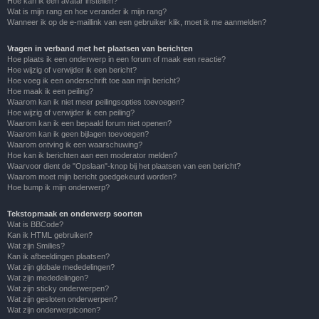
Hoe kan ik een avatar instellen?
Wat is mijn rang en hoe verander ik mijn rang?
Wanneer ik op de e-maillink van een gebruiker klik, moet ik me aanmelden?
Vragen in verband met het plaatsen van berichten
Hoe plaats ik een onderwerp in een forum of maak een reactie?
Hoe wijzig of verwijder ik een bericht?
Hoe voeg ik een onderschrift toe aan mijn bericht?
Hoe maak ik een peiling?
Waarom kan ik niet meer peilingsopties toevoegen?
Hoe wijzig of verwijder ik een peiling?
Waarom kan ik een bepaald forum niet openen?
Waarom kan ik geen bijlagen toevoegen?
Waarom ontving ik een waarschuwing?
Hoe kan ik berichten aan een moderator melden?
Waarvoor dient de "Opslaan"-knop bij het plaatsen van een bericht?
Waarom moet mijn bericht goedgekeurd worden?
Hoe bump ik mijn onderwerp?
Tekstopmaak en onderwerp soorten
Wat is BBCode?
Kan ik HTML gebruiken?
Wat zijn Smilies?
Kan ik afbeeldingen plaatsen?
Wat zijn globale mededelingen?
Wat zijn mededelingen?
Wat zijn sticky onderwerpen?
Wat zijn gesloten onderwerpen?
Wat zijn onderwerpiconen?