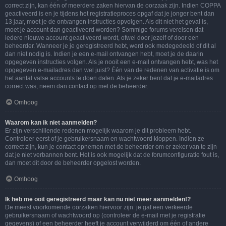
correct zijn, kan één of meerdere zaken hiervan de oorzaak zijn. Indien COPPA
geactiveerd is en je tijdens het registratieproces opgaf dat je jonger bent dan
13 jaar, moet je de ontvangen instructies opvolgen. Als dit niet het geval is,
moet je account dan geactiveerd worden? Sommige forums vereisen dat
iedere nieuwe account geactiveerd wordt, ofwel door jezelf of door een
beheerder. Wanneer je je geregistreerd hebt, werd ook medegedeeld of dit al
dan niet nodig is. Indien je een e-mail ontvangen hebt, moet je de daarin
opgegeven instructies volgen. Als je nooit een e-mail ontvangen hebt, was het
opgegeven e-mailadres dan wel juist? Één van de redenen van activatie is om
het aantal valse accounts te doen dalen. Als je zeker bent dat je e-mailadres
correct was, neem dan contact op met de beheerder.
Omhoog
Waarom kan ik niet aanmelden?
Er zijn verschillende redenen mogelijk waarom je dit probleem hebt.
Controleer eerst of je gebruikersnaam en wachtwoord kloppen. Indien ze
correct zijn, kun je contact opnemen met de beheerder om er zeker van te zijn
dat je niet verbannen bent. Het is ook mogelijk dat de forumconfiguratie fout is,
dan moet dit door de beheerder opgelost worden.
Omhoog
Ik heb me ooit geregistreerd maar kan nu niet meer aanmelden!?
De meest voorkomende oorzaken hiervoor zijn: je gaf een verkeerde
gebruikersnaam of wachtwoord op (controleer de e-mail met je registratie
gegevens) of een beheerder heeft je account verwijderd om één of andere