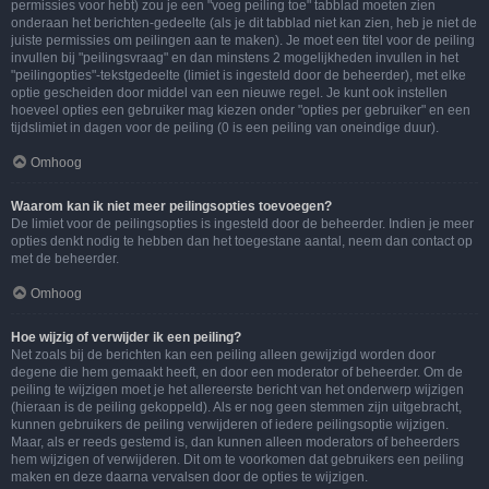
permissies voor hebt) zou je een "voeg peiling toe" tabblad moeten zien
onderaan het berichten-gedeelte (als je dit tabblad niet kan zien, heb je niet de
juiste permissies om peilingen aan te maken). Je moet een titel voor de peiling
invullen bij "peilingsvraag" en dan minstens 2 mogelijkheden invullen in het
"peilingopties"-tekstgedeelte (limiet is ingesteld door de beheerder), met elke
optie gescheiden door middel van een nieuwe regel. Je kunt ook instellen
hoeveel opties een gebruiker mag kiezen onder "opties per gebruiker" en een
tijdslimiet in dagen voor de peiling (0 is een peiling van oneindige duur).
Omhoog
Waarom kan ik niet meer peilingsopties toevoegen?
De limiet voor de peilingsopties is ingesteld door de beheerder. Indien je meer
opties denkt nodig te hebben dan het toegestane aantal, neem dan contact op
met de beheerder.
Omhoog
Hoe wijzig of verwijder ik een peiling?
Net zoals bij de berichten kan een peiling alleen gewijzigd worden door
degene die hem gemaakt heeft, en door een moderator of beheerder. Om de
peiling te wijzigen moet je het allereerste bericht van het onderwerp wijzigen
(hieraan is de peiling gekoppeld). Als er nog geen stemmen zijn uitgebracht,
kunnen gebruikers de peiling verwijderen of iedere peilingsoptie wijzigen.
Maar, als er reeds gestemd is, dan kunnen alleen moderators of beheerders
hem wijzigen of verwijderen. Dit om te voorkomen dat gebruikers een peiling
maken en deze daarna vervalsen door de opties te wijzigen.