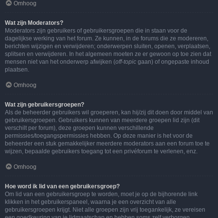
Omhoog
Wat zijn Moderators?
Moderators zijn gebruikers of gebruikersgroepen die in staan voor de
dagelijkse werking van het forum. Ze kunnen, in de forums die ze modereren,
berichten wijzigen en verwijderen; onderwerpen sluiten, openen, verplaatsen,
splitsen en verwijderen. In het algemeen moeten ze er gewoon op toe zien dat
mensen niet van het onderwerp afwijken (
off-topic
gaan) of ongepaste inhoud
plaatsen.
Omhoog
Wat zijn gebruikersgroepen?
Als de beheerder gebruikers wil groeperen, kan hij/zij dit doen door middel van
gebruikersgroepen. Gebruikers kunnen van meerdere groepen lid zijn (dit
verschilt per forum), deze groepen kunnen verschillende
permissies/toegangspermissies hebben. Op deze manier is het voor de
beheerder een stuk gemakkelijker meerdere moderators aan een forum toe te
wijzen, bepaalde gebruikers toegang tot een privéforum te verlenen, enz.
Omhoog
Hoe word ik lid van een gebruikersgroep?
Om lid van een gebruikersgroep te worden, moet je op de bijhorende link
klikken in het gebruikerspaneel, waarna je een overzicht van alle
gebruikersgroepen krijgt. Niet alle groepen zijn vrij toegankelijk, ze vereisen
een goedkeuring van je lidmaatschap en hebben soms zelf verborgen