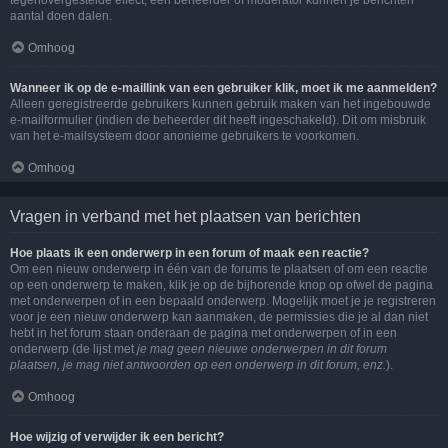
tegenovergestelde effect, een beheerder of moderator kunnen je berichten
aantal doen dalen.
Omhoog
Wanneer ik op de e-maillink van een gebruiker klik, moet ik me aanmelden?
Alleen geregistreerde gebruikers kunnen gebruik maken van het ingebouwde
e-mailformulier (indien de beheerder dit heeft ingeschakeld). Dit om misbruik
van het e-mailsysteem door anonieme gebruikers te voorkomen.
Omhoog
Vragen in verband met het plaatsen van berichten
Hoe plaats ik een onderwerp in een forum of maak een reactie?
Om een nieuw onderwerp in één van de forums te plaatsen of om een reactie
op een onderwerp te maken, klik je op de bijhorende knop op ofwel de pagina
met onderwerpen of in een bepaald onderwerp. Mogelijk moet je je registreren
voor je een nieuw onderwerp kan aanmaken, de permissies die je al dan niet
hebt in het forum staan onderaan de pagina met onderwerpen of in een
onderwerp (de lijst met
je mag geen nieuwe onderwerpen in dit forum
plaatsen, je mag niet antwoorden op een onderwerp in dit forum, enz.
).
Omhoog
Hoe wijzig of verwijder ik een bericht?