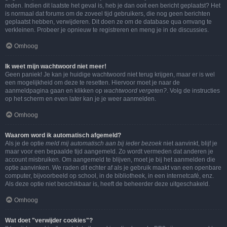
reden. Indien dit laatste het geval is, heb je dan ooit een bericht geplaatst? Het
is normaal dat forums om de zoveel tijd gebruikers, die nog geen berichten
geplaatst hebben, verwijderen. Dit doen ze om de database qua omvang te
verkleinen. Probeer je opnieuw te registreren en meng je in de discussies.
Omhoog
Ik weet mijn wachtwoord niet meer!
Geen paniek! Je kan je huidige wachtwoord niet terug krijgen, maar er is wel
een mogelijkheid om deze te resetten. Hiervoor moet je naar de
aanmeldpagina gaan en klikken op
wachtwoord vergeten?
. Volg de instructies
op het scherm en even later kan je je weer aanmelden.
Omhoog
Waarom word ik automatisch afgemeld?
Als je de optie
meld mij automatisch aan bij ieder bezoek
niet aanvinkt, blijf je
maar voor een bepaalde tijd aangemeld. Zo wordt vermeden dat anderen je
account misbruiken. Om aangemeld te blijven, moet je bij het aanmelden die
optie aanvinken. We raden dit echter af als je gebruik maakt van een openbare
computer, bijvoorbeeld op school, in de bibliotheek, in een internetcafé, enz.
Als deze optie niet beschikbaar is, heeft de beheerder deze uitgeschakeld.
Omhoog
Wat doet "verwijder cookies"?