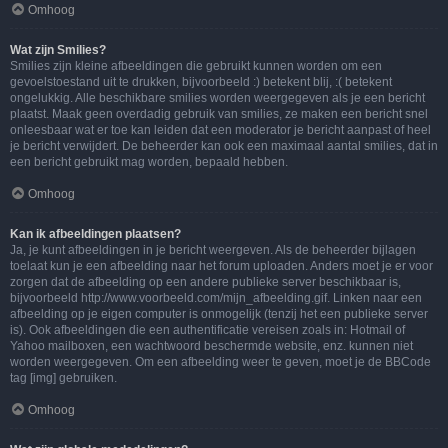
Omhoog
Wat zijn Smilies?
Smilies zijn kleine afbeeldingen die gebruikt kunnen worden om een
gevoelstoestand uit te drukken, bijvoorbeeld :) betekent blij, :( betekent
ongelukkig. Alle beschikbare smilies worden weergegeven als je een bericht
plaatst. Maak geen overdadig gebruik van smilies, ze maken een bericht snel
onleesbaar wat er toe kan leiden dat een moderator je bericht aanpast of heel
je bericht verwijdert. De beheerder kan ook een maximaal aantal smilies, dat in
een bericht gebruikt mag worden, bepaald hebben.
Omhoog
Kan ik afbeeldingen plaatsen?
Ja, je kunt afbeeldingen in je bericht weergeven. Als de beheerder bijlagen
toelaat kun je een afbeelding naar het forum uploaden. Anders moet je er voor
zorgen dat de afbeelding op een andere publieke server beschikbaar is,
bijvoorbeeld http://www.voorbeeld.com/mijn_afbeelding.gif. Linken naar een
afbeelding op je eigen computer is onmogelijk (tenzij het een publieke server
is). Ook afbeeldingen die een authentificatie vereisen zoals in: Hotmail of
Yahoo mailboxen, een wachtwoord beschermde website, enz. kunnen niet
worden weergegeven. Om een afbeelding weer te geven, moet je de BBCode
tag [img] gebruiken.
Omhoog