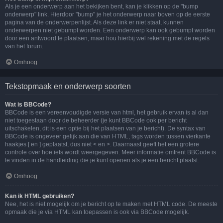
Als je een onderwerp aan het bekijken bent, kan je klikken op de "bump
onderwerp" link. Hierdoor "bump" je het onderwerp naar boven op de eerste
pagina van de onderwerpenlijst. Als deze link er niet staat, kunnen
onderwerpen niet gebumpt worden. Een onderwerp kan ook gebumpt worden
door een antwoord te plaatsen, maar hou hierbij wel rekening met de regels
van het forum.
Omhoog
Tekstopmaak en onderwerp soorten
Wat is BBCode?
BBCode is een vereenvoudigde versie van html, het gebruik ervan is al dan
niet toegestaan door de beheerder (je kunt BBCode ook per bericht
uitschakelen, dit is een optie bij het plaatsen van je bericht). De syntax van
BBCode is ongeveer gelijk aan die van HTML, tags worden tussen vierkante
haakjes [ en ] geplaatst, dus niet < en >. Daarnaast geeft het een grotere
controle over hoe iets wordt weergegeven. Meer informatie omtrent BBCode is
te vinden in de handleiding die je kunt openen als je een bericht plaatst.
Omhoog
Kan ik HTML gebruiken?
Nee, het is niet mogelijk om je bericht op te maken met HTML code. De meeste
opmaak die je via HTML kan toepassen is ook via BBCode mogelijk.