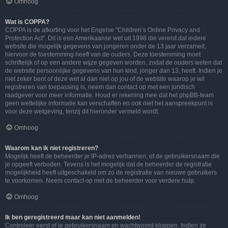
Omhoog
Wat is COPPA?
COPPA is de afkorting voor het Engelse "Children’s Online Privacy and
Protection Act". Dit is een Amerikaanse wet uit 1998 die vereist dat iedere
website die mogelijk gegevens van jongeren onder de 13 jaar verzamelt,
hiervoor de toestemming heeft van de ouders. Deze toestemming moet
schriftelijk of op een andere wijze gegeven worden, zodat de ouders weten dat
de website persoonlijke gegevens van hun kind, jonger dan 13, heeft. Indien je
niet zeker bent of deze wet al dan niet op jou of de website waarop je wil
registreren van toepassing is, neem dan contact op met een juridisch
raadgever voor meer informatie. Houd er rekening mee dat het phpBB-team
geen wettelijke informatie kan verschaffen en ook niet het aanspreekpunt is
voor deze wetgeving, tenzij dit hieronder vermeld wordt.
Omhoog
Waarom kan ik niet registreren?
Mogelijk heeft de beheerder je IP-adres verbannen, of de gebruikersnaam die
je opgeeft verboden. Tevens is het mogelijk dat de beheerder de registratie
mogelijkheid heeft uitgeschakeld om zo de registratie van nieuwe gebruikers
te voorkomen. Neem contact op met de beheerder voor verdere hulp.
Omhoog
Ik ben geregistreerd maar kan niet aanmelden!
Controleer eerst of je gebruikersnaam en wachtwoord kloppen. Indien ze