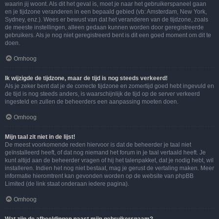
waarin jij woont. Als dit het geval is, moet je naar het gebruikerspaneel gaan
en je tijdzone veranderen in een bepaald gebied (vb: Amsterdam, New York,
Sydney, enz.). Wees er bewust van dat het veranderen van de tijdzone, zoals
de meeste instellingen, alleen gedaan kunnen worden door geregistreerde
gebruikers. Als je nog niet geregistreerd bent is dit een goed moment om dit te
doen.
Omhoog
Ik wijzigde de tijdzone, maar de tijd is nog steeds verkeerd!
Als je zeker bent dat je de correcte tijdzone en zomertijd goed hebt ingevuld en
de tijd is nog steeds anders, is waarschijnlijk de tijd op de server verkeerd
ingesteld en zullen de beheerders een aanpassing moeten doen.
Omhoog
Mijn taal zit niet in de lijst!
De meest voorkomende reden hiervoor is dat de beheerder je taal niet
geïnstalleerd heeft, of dat nog niemand het forum in je taal vertaald heeft. Je
kunt altijd aan de beheerder vragen of hij het talenpakket, dat je nodig hebt, wil
installeren. Indien het nog niet bestaat, mag je gerust de vertaling maken. Meer
informatie hieromtrent kan gevonden worden op de website van phpBB
Limited (de link staat onderaan iedere pagina).
Omhoog