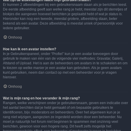
Wat zijn de afbeeldingen naast mijn gebruikersnaam?
Er kunnen 2 afbeeldingen bij een gebruikersnaam staan als je berichten leest.
De eerste afbeelding geeft aan welke rang je hebt, meestal zijn dit sterretjes of
blokjes die aangeven hoeveel berichten je geplaatst hebt of wat je status is.
Hieronder kan nog een tweede, meestal grotere, afbeelding staan, beter
bekend als een avatar. Deze afbeelding is meestal uniek of persoonlijk voor
iedere gebruiker.
Omhoog
Hoe kan ik een avatar instellen?
In je Gebruikerspaneel, onder “Profiel” kun je een avatar toevoegen door
gebruik te maken van één van de volgende vier methodes: Gravatar, Galerij,
Afstand of Upload. Het is aan de beheerders om avatars in te schakelen en om
te kiezen op welke manier je een avatar kan gebruiken. Als je geen avatars
kunt gebruiken, neem dan contact op met een beheerder voor je vragen
hierover.
Omhoog
Wat is mijn rang en hoe verander ik mijn rang?
Rangen, welke verschijnen onder je gebruikersnaam, geven een indicatie over
het aantal berchten dat je hebt gemaakt of om bepaalde gebruikers te
identificeren, bijv. moderators en beheerders. Over het algemeen kun je je
rang niet wijzigen, aangezien ze ingesteld worden door een beheerder. Nu
moet je natuurlijk het forum niet beginnen te spammen met onzinnig veel
berichten, gewoon voor een hogere rang. Dit heeft zelfs mogelijk het