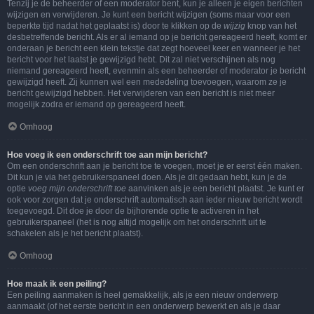
Tenzij je de beheerder of een moderator bent, kun je alleen je eigen berichten
wijzigen en verwijderen. Je kunt een bericht wijzigen (soms maar voor een
beperkte tijd nadat het geplaatst is) door te klikken op de
wijzig
knop van het
desbetreffende bericht. Als er al iemand op je bericht gereageerd heeft, komt er
onderaan je bericht een klein tekstje dat zegt hoeveel keer en wanneer je het
bericht voor het laatst je gewijzigd hebt. Dit zal niet verschijnen als nog
niemand gereageerd heeft, evenmin als een beheerder of moderator je bericht
gewijzigd heeft. Zij kunnen wel een mededeling toevoegen, waarom ze je
bericht gewijzigd hebben. Het verwijderen van een bericht is niet meer
mogelijk zodra er iemand op gereageerd heeft.
Omhoog
Hoe voeg ik een onderschrift toe aan mijn bericht?
Om een onderschrift aan je bericht toe te voegen, moet je er eerst één maken.
Dit kun je via het gebruikerspaneel doen. Als je dit gedaan hebt, kun je de
optie
voeg mijn onderschrift toe
aanvinken als je een bericht plaatst. Je kunt er
ook voor zorgen dat je onderschrift automatisch aan ieder nieuw bericht wordt
toegevoegd. Dit doe je door de bijhorende optie te activeren in het
gebruikerspaneel (het is nog altijd mogelijk om het onderschrift uit te
schakelen als je het bericht plaatst).
Omhoog
Hoe maak ik een peiling?
Een peiling aanmaken is heel gemakkelijk, als je een nieuw onderwerp
aanmaakt (of het eerste bericht in een onderwerp bewerkt en als je daar