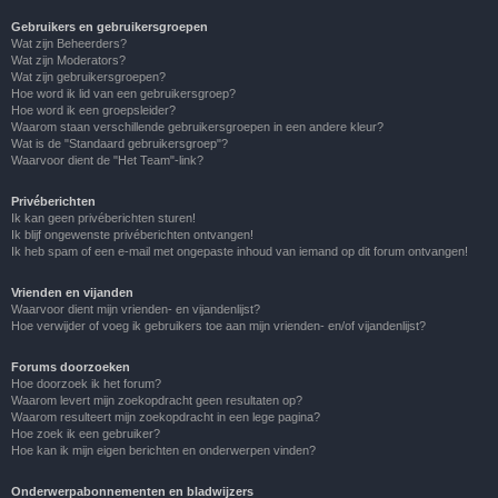
Gebruikers en gebruikersgroepen
Wat zijn Beheerders?
Wat zijn Moderators?
Wat zijn gebruikersgroepen?
Hoe word ik lid van een gebruikersgroep?
Hoe word ik een groepsleider?
Waarom staan verschillende gebruikersgroepen in een andere kleur?
Wat is de "Standaard gebruikersgroep"?
Waarvoor dient de "Het Team"-link?
Privéberichten
Ik kan geen privéberichten sturen!
Ik blijf ongewenste privéberichten ontvangen!
Ik heb spam of een e-mail met ongepaste inhoud van iemand op dit forum ontvangen!
Vrienden en vijanden
Waarvoor dient mijn vrienden- en vijandenlijst?
Hoe verwijder of voeg ik gebruikers toe aan mijn vrienden- en/of vijandenlijst?
Forums doorzoeken
Hoe doorzoek ik het forum?
Waarom levert mijn zoekopdracht geen resultaten op?
Waarom resulteert mijn zoekopdracht in een lege pagina?
Hoe zoek ik een gebruiker?
Hoe kan ik mijn eigen berichten en onderwerpen vinden?
Onderwerpabonnementen en bladwijzers