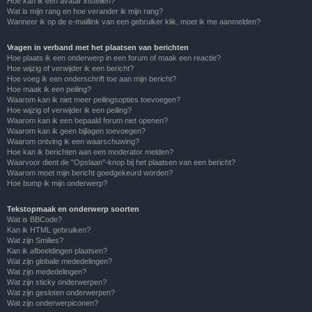
Hoe kan ik een avatar instellen?
Wat is mijn rang en hoe verander ik mijn rang?
Wanneer ik op de e-maillink van een gebruiker klik, moet ik me aanmelden?
Vragen in verband met het plaatsen van berichten
Hoe plaats ik een onderwerp in een forum of maak een reactie?
Hoe wijzig of verwijder ik een bericht?
Hoe voeg ik een onderschrift toe aan mijn bericht?
Hoe maak ik een peiling?
Waarom kan ik niet meer peilingsopties toevoegen?
Hoe wijzig of verwijder ik een peiling?
Waarom kan ik een bepaald forum niet openen?
Waarom kan ik geen bijlagen toevoegen?
Waarom ontving ik een waarschuwing?
Hoe kan ik berichten aan een moderator melden?
Waarvoor dient de "Opslaan"-knop bij het plaatsen van een bericht?
Waarom moet mijn bericht goedgekeurd worden?
Hoe bump ik mijn onderwerp?
Tekstopmaak en onderwerp soorten
Wat is BBCode?
Kan ik HTML gebruiken?
Wat zijn Smilies?
Kan ik afbeeldingen plaatsen?
Wat zijn globale mededelingen?
Wat zijn mededelingen?
Wat zijn sticky onderwerpen?
Wat zijn gesloten onderwerpen?
Wat zijn onderwerpiconen?