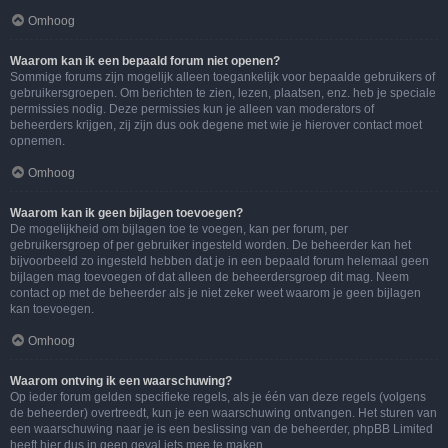
Omhoog
Waarom kan ik een bepaald forum niet openen?
Sommige forums zijn mogelijk alleen toegankelijk voor bepaalde gebruikers of
gebruikersgroepen. Om berichten te zien, lezen, plaatsen, enz. heb je speciale
permissies nodig. Deze permissies kun je alleen van moderators of
beheerders krijgen, zij zijn dus ook degene met wie je hierover contact moet
opnemen.
Omhoog
Waarom kan ik geen bijlagen toevoegen?
De mogelijkheid om bijlagen toe te voegen, kan per forum, per
gebruikersgroep of per gebruiker ingesteld worden. De beheerder kan het
bijvoorbeeld zo ingesteld hebben dat je in een bepaald forum helemaal geen
bijlagen mag toevoegen of dat alleen de beheerdersgroep dit mag. Neem
contact op met de beheerder als je niet zeker weet waarom je geen bijlagen
kan toevoegen.
Omhoog
Waarom ontving ik een waarschuwing?
Op ieder forum gelden specifieke regels, als je één van deze regels (volgens
de beheerder) overtreedt, kun je een waarschuwing ontvangen. Het sturen van
een waarschuwing naar je is een beslissing van de beheerder, phpBB Limited
heeft hier dus in geen geval iets mee te maken.