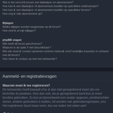
Wat is het verschil tussen een bladwijzer en abonnement?
Hoe kan ik een bladwijzer of abonnement instellen op specifieke onderwerpen?
Hoe kan ik een bladwijzer of abonnement instellen op specifieke forums?
Hoe zeg ik mijn abonnement op?
Bijlagen
Welke bijlagen worden toegestaan op dit forum?
Hoe vind ik al mijn bijlagen?
phpBB vragen
Wie heeft dit forum geschreven?
Waarom is de optie X niet beschikbaar?
Met wie moet ik contact opnemen omtrent misbruik en/of wettelijke kwesties in verband
met dit forum?
Hoe neem ik contact op met een beheerder?
Aanmeld- en registratievragen
Waarom moet ik me registreren?
De beheerder heeft bepaalt of je al dan niet geregistreerd moet zijn om
berichten te plaatsen. Hoe dan ook, als je geregistreerd bent kun je meer
functies gebruiken. Zo kun je bijvoorbeeld een avatar opgeven, privéberichten
sturen, andere gebruikers e-mailen, lid worden van gebruikersgroepen, enz.
Het registreren duurt maar even, dus we raden het zeker aan!