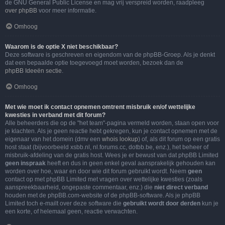
de GNU General Public License en mag vrij verspreid worden, raadpleeg
over phpBB
voor meer informatie.
Omhoog
Waarom is de optie X niet beschikbaar?
Deze software is geschreven en eigendom van de phpBB-Groep. Als je denkt
dat een bepaalde optie toegevoegd moet worden, bezoek dan de
phpBB Ideeën sectie
.
Omhoog
Met wie moet ik contact opnemen omtrent misbruik en/of wettelijke
kwesties in verband met dit forum?
Alle beheerders die op de "het team"-pagina vermeld worden, staan open voor
je klachten. Als je geen reactie hebt gekregen, kun je contact opnemen met de
eigenaar van het domein (dmv een
whois lookup
) of, als dit forum op een gratis
host staat (bijvoorbeeld xsbb.nl, nl.forums.cc, dotbb.be, enz.), het beheer of
misbruik-afdeling van de gratis host. Wees je er bewust van dat phpBB Limited
geen inspraak
heeft en dus in geen enkel geval aansprakelijk gehouden kan
worden over hoe, waar en door wie dit forum gebruikt wordt. Neem
geen
contact op met phpBB Limited met vragen over wettelijke kwesties (zoals
aanspreekbaarheid, ongepaste commentaar, enz.) die
niet direct verband
houden met de phpBB.com-website of de phpBB-software. Als je phpBB
Limited toch e-mailt over deze software die
gebruikt wordt door derden
kun je
een korte, of helemaal geen, reactie verwachten.