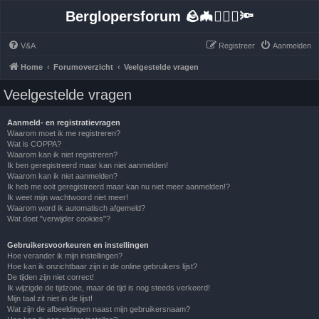
Berglopersforum 🪨🦇🚶🏻‍♂️🔦
V&A
Registreer
Aanmelden
Home
Forumoverzicht
Veelgestelde vragen
Veelgestelde vragen
Aanmeld- en registratievragen
Waarom moet ik me registreren?
Wat is COPPA?
Waarom kan ik niet registreren?
Ik ben geregistreerd maar kan niet aanmelden!
Waarom kan ik niet aanmelden?
Ik heb me ooit geregistreerd maar kan nu niet meer aanmelden!?
Ik weet mijn wachtwoord niet meer!
Waarom word ik automatisch afgemeld?
Wat doet "verwijder cookies"?
Gebruikersvoorkeuren en instellingen
Hoe verander ik mijn instellingen?
Hoe kan ik onzichtbaar zijn in de online gebruikers lijst?
De tijden zijn niet correct!
Ik wijzigde de tijdzone, maar de tijd is nog steeds verkeerd!
Mijn taal zit niet in de lijst!
Wat zijn de afbeeldingen naast mijn gebruikersnaam?