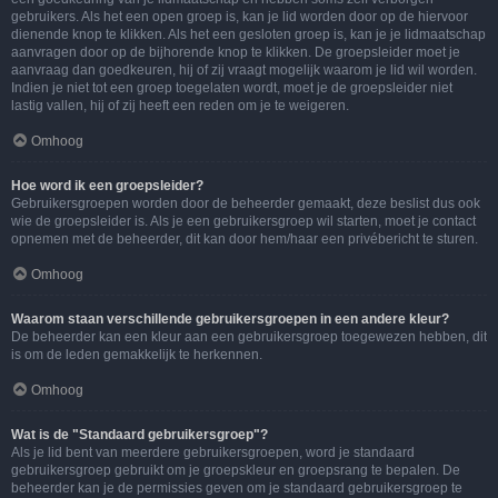
gebruikers. Als het een open groep is, kan je lid worden door op de hiervoor
dienende knop te klikken. Als het een gesloten groep is, kan je je lidmaatschap
aanvragen door op de bijhorende knop te klikken. De groepsleider moet je
aanvraag dan goedkeuren, hij of zij vraagt mogelijk waarom je lid wil worden.
Indien je niet tot een groep toegelaten wordt, moet je de groepsleider niet
lastig vallen, hij of zij heeft een reden om je te weigeren.
Omhoog
Hoe word ik een groepsleider?
Gebruikersgroepen worden door de beheerder gemaakt, deze beslist dus ook
wie de groepsleider is. Als je een gebruikersgroep wil starten, moet je contact
opnemen met de beheerder, dit kan door hem/haar een privébericht te sturen.
Omhoog
Waarom staan verschillende gebruikersgroepen in een andere kleur?
De beheerder kan een kleur aan een gebruikersgroep toegewezen hebben, dit
is om de leden gemakkelijk te herkennen.
Omhoog
Wat is de "Standaard gebruikersgroep"?
Als je lid bent van meerdere gebruikersgroepen, word je standaard
gebruikersgroep gebruikt om je groepskleur en groepsrang te bepalen. De
beheerder kan je de permissies geven om je standaard gebruikersgroep te