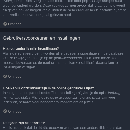
"Verwijder cookies" zorgt dat alle cookies die door phpBB3 zijn aangemaakt,
weer verwijderd worden. Deze cookies zorgen ervoor dat je aangemeld wordt
en geven ook de mogelijkheid, indien de beheerder dit heeft inschakeld, om te
zien welke onderwerpen je al gelezen hebt.
Omhoog
Gebruikersvoorkeuren en instellingen
Hoe verander ik mijn instellingen?
Als je geregistreerd bent, worden al je gegevens opgeslagen in de database.
Om ze te wijzigen moet je op de
gebruikerspaneel
link klikken (deze staat
meestal bovenaan op de pagina, maar dit kan verschillen), daarna kun je je
instellingen wijzigen.
Omhoog
Hoe kan ik onzichtbaar zijn in de online gebruikers lijst?
In het gebruikerspaneel onder "foruminstellingen", vind je de optie
Verberg
mijn online status
. Als je deze optie activeert zul je onzichtbaar zijn voor
iedereen, behalve voor beheerders, moderators en jezelf.
Omhoog
De tijden zijn niet correct!
Het is mogelijk dat de tijd die gegeven wordt van een andere tijdzone is dan