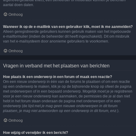
tegenovergestelde effect, een beheerder of moderator kunnen je berichten
aantal doen dalen.
Omhoog
Wanneer ik op de e-maillink van een gebruiker klik, moet ik me aanmelden?
Alleen geregistreerde gebruikers kunnen gebruik maken van het ingebouwde
e-mailformulier (indien de beheerder dit heeft ingeschakeld). Dit om misbruik
van het e-mailsysteem door anonieme gebruikers te voorkomen.
Omhoog
Vragen in verband met het plaatsen van berichten
Hoe plaats ik een onderwerp in een forum of maak een reactie?
Om een nieuw onderwerp in één van de forums te plaatsen of om een reactie
op een onderwerp te maken, klik je op de bijhorende knop op ofwel de pagina
met onderwerpen of in een bepaald onderwerp. Mogelijk moet je je registreren
voor je een nieuw onderwerp kan aanmaken, de permissies die je al dan niet
hebt in het forum staan onderaan de pagina met onderwerpen of in een
onderwerp (de lijst met
je mag geen nieuwe onderwerpen in dit forum
plaatsen, je mag niet antwoorden op een onderwerp in dit forum, enz.
).
Omhoog
Hoe wijzig of verwijder ik een bericht?