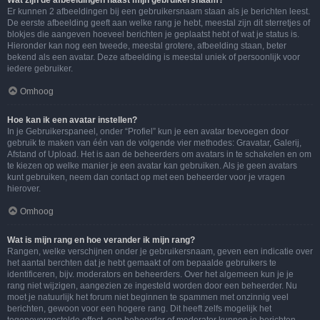
Wat zijn de afbeeldingen naast mijn gebruikersnaam?
Er kunnen 2 afbeeldingen bij een gebruikersnaam staan als je berichten leest.
De eerste afbeelding geeft aan welke rang je hebt, meestal zijn dit sterretjes of
blokjes die aangeven hoeveel berichten je geplaatst hebt of wat je status is.
Hieronder kan nog een tweede, meestal grotere, afbeelding staan, beter
bekend als een avatar. Deze afbeelding is meestal uniek of persoonlijk voor
iedere gebruiker.
Omhoog
Hoe kan ik een avatar instellen?
In je Gebruikerspaneel, onder “Profiel” kun je een avatar toevoegen door
gebruik te maken van één van de volgende vier methodes: Gravatar, Galerij,
Afstand of Upload. Het is aan de beheerders om avatars in te schakelen en om
te kiezen op welke manier je een avatar kan gebruiken. Als je geen avatars
kunt gebruiken, neem dan contact op met een beheerder voor je vragen
hierover.
Omhoog
Wat is mijn rang en hoe verander ik mijn rang?
Rangen, welke verschijnen onder je gebruikersnaam, geven een indicatie over
het aantal berchten dat je hebt gemaakt of om bepaalde gebruikers te
identificeren, bijv. moderators en beheerders. Over het algemeen kun je je
rang niet wijzigen, aangezien ze ingesteld worden door een beheerder. Nu
moet je natuurlijk het forum niet beginnen te spammen met onzinnig veel
berichten, gewoon voor een hogere rang. Dit heeft zelfs mogelijk het