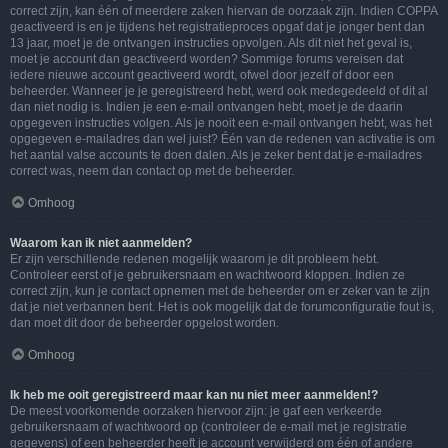
correct zijn, kan één of meerdere zaken hiervan de oorzaak zijn. Indien COPPA
geactiveerd is en je tijdens het registratieproces opgaf dat je jonger bent dan
13 jaar, moet je de ontvangen instructies opvolgen. Als dit niet het geval is,
moet je account dan geactiveerd worden? Sommige forums vereisen dat
iedere nieuwe account geactiveerd wordt, ofwel door jezelf of door een
beheerder. Wanneer je je geregistreerd hebt, werd ook medegedeeld of dit al
dan niet nodig is. Indien je een e-mail ontvangen hebt, moet je de daarin
opgegeven instructies volgen. Als je nooit een e-mail ontvangen hebt, was het
opgegeven e-mailadres dan wel juist? Één van de redenen van activatie is om
het aantal valse accounts te doen dalen. Als je zeker bent dat je e-mailadres
correct was, neem dan contact op met de beheerder.
Omhoog
Waarom kan ik niet aanmelden?
Er zijn verschillende redenen mogelijk waarom je dit probleem hebt.
Controleer eerst of je gebruikersnaam en wachtwoord kloppen. Indien ze
correct zijn, kun je contact opnemen met de beheerder om er zeker van te zijn
dat je niet verbannen bent. Het is ook mogelijk dat de forumconfiguratie fout is,
dan moet dit door de beheerder opgelost worden.
Omhoog
Ik heb me ooit geregistreerd maar kan nu niet meer aanmelden!?
De meest voorkomende oorzaken hiervoor zijn: je gaf een verkeerde
gebruikersnaam of wachtwoord op (controleer de e-mail met je registratie
gegevens) of een beheerder heeft je account verwijderd om één of andere