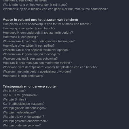
Hoe kan ik een avatar instellen?
Wat is mijn rang en hoe verander ik mijn rang?
Wanneer ik op de e-maillink van een gebruiker klik, moet ik me aanmelden?
Vragen in verband met het plaatsen van berichten
Hoe plaats ik een onderwerp in een forum of maak een reactie?
Hoe wijzig of verwijder ik een bericht?
Hoe voeg ik een onderschrift toe aan mijn bericht?
Hoe maak ik een peiling?
Waarom kan ik niet meer peilingsopties toevoegen?
Hoe wijzig of verwijder ik een peiling?
Waarom kan ik een bepaald forum niet openen?
Waarom kan ik geen bijlagen toevoegen?
Waarom ontving ik een waarschuwing?
Hoe kan ik berichten aan een moderator melden?
Waarvoor dient de "Opslaan"-knop bij het plaatsen van een bericht?
Waarom moet mijn bericht goedgekeurd worden?
Hoe bump ik mijn onderwerp?
Tekstopmaak en onderwerp soorten
Wat is BBCode?
Kan ik HTML gebruiken?
Wat zijn Smilies?
Kan ik afbeeldingen plaatsen?
Wat zijn globale mededelingen?
Wat zijn mededelingen?
Wat zijn sticky onderwerpen?
Wat zijn gesloten onderwerpen?
Wat zijn onderwerpiconen?