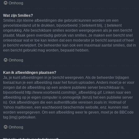
Omhoog
Wat zijn Smilies?
Smilies zijn kleine afbeeldingen die gebruikt kunnen worden om een
gevoelstoestand uit te drukken, bijvoorbeeld :) betekent blij, :( betekent
ongelukkig. Alle beschikbare smilies worden weergegeven als je een bericht
plaatst. Maak geen overdadig gebruik van smilies, ze maken een bericht snel
onleesbaar wat er toe kan leiden dat een moderator je bericht aanpast of heel
je bericht verwijdert. De beheerder kan ook een maximaal aantal smilies, dat in
een bericht gebruikt mag worden, bepaald hebben.
Omhoog
Kan ik afbeeldingen plaatsen?
Ja, je kunt afbeeldingen in je bericht weergeven. Als de beheerder bijlagen
toelaat kun je een afbeelding naar het forum uploaden. Anders moet je er voor
zorgen dat de afbeelding op een andere publieke server beschikbaar is,
bijvoorbeeld http://www.voorbeeld.com/mijn_afbeelding.gif. Linken naar een
afbeelding op je eigen computer is onmogelijk (tenzij het een publieke server
is). Ook afbeeldingen die een authentificatie vereisen zoals in: Hotmail of
Yahoo mailboxen, een wachtwoord beschermde website, enz. kunnen niet
worden weergegeven. Om een afbeelding weer te geven, moet je de BBCode
tag [img] gebruiken.
Omhoog