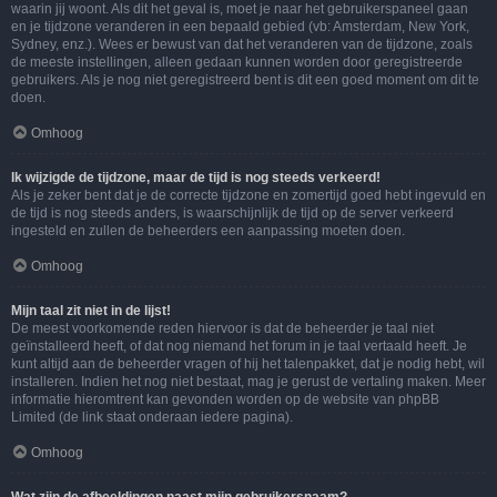
waarin jij woont. Als dit het geval is, moet je naar het gebruikerspaneel gaan
en je tijdzone veranderen in een bepaald gebied (vb: Amsterdam, New York,
Sydney, enz.). Wees er bewust van dat het veranderen van de tijdzone, zoals
de meeste instellingen, alleen gedaan kunnen worden door geregistreerde
gebruikers. Als je nog niet geregistreerd bent is dit een goed moment om dit te
doen.
Omhoog
Ik wijzigde de tijdzone, maar de tijd is nog steeds verkeerd!
Als je zeker bent dat je de correcte tijdzone en zomertijd goed hebt ingevuld en
de tijd is nog steeds anders, is waarschijnlijk de tijd op de server verkeerd
ingesteld en zullen de beheerders een aanpassing moeten doen.
Omhoog
Mijn taal zit niet in de lijst!
De meest voorkomende reden hiervoor is dat de beheerder je taal niet
geïnstalleerd heeft, of dat nog niemand het forum in je taal vertaald heeft. Je
kunt altijd aan de beheerder vragen of hij het talenpakket, dat je nodig hebt, wil
installeren. Indien het nog niet bestaat, mag je gerust de vertaling maken. Meer
informatie hieromtrent kan gevonden worden op de website van phpBB
Limited (de link staat onderaan iedere pagina).
Omhoog