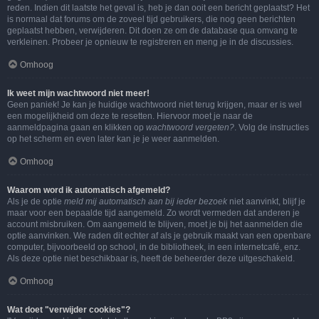
reden. Indien dit laatste het geval is, heb je dan ooit een bericht geplaatst? Het
is normaal dat forums om de zoveel tijd gebruikers, die nog geen berichten
geplaatst hebben, verwijderen. Dit doen ze om de database qua omvang te
verkleinen. Probeer je opnieuw te registreren en meng je in de discussies.
Omhoog
Ik weet mijn wachtwoord niet meer!
Geen paniek! Je kan je huidige wachtwoord niet terug krijgen, maar er is wel
een mogelijkheid om deze te resetten. Hiervoor moet je naar de
aanmeldpagina gaan en klikken op
wachtwoord vergeten?
. Volg de instructies
op het scherm en even later kan je je weer aanmelden.
Omhoog
Waarom word ik automatisch afgemeld?
Als je de optie
meld mij automatisch aan bij ieder bezoek
niet aanvinkt, blijf je
maar voor een bepaalde tijd aangemeld. Zo wordt vermeden dat anderen je
account misbruiken. Om aangemeld te blijven, moet je bij het aanmelden die
optie aanvinken. We raden dit echter af als je gebruik maakt van een openbare
computer, bijvoorbeeld op school, in de bibliotheek, in een internetcafé, enz.
Als deze optie niet beschikbaar is, heeft de beheerder deze uitgeschakeld.
Omhoog
Wat doet "verwijder cookies"?