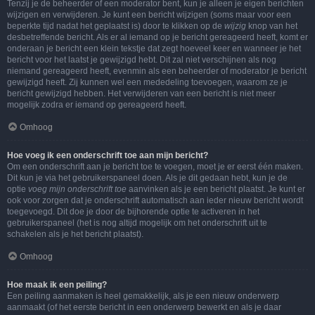
Tenzij je de beheerder of een moderator bent, kun je alleen je eigen berichten
wijzigen en verwijderen. Je kunt een bericht wijzigen (soms maar voor een
beperkte tijd nadat het geplaatst is) door te klikken op de
wijzig
knop van het
desbetreffende bericht. Als er al iemand op je bericht gereageerd heeft, komt er
onderaan je bericht een klein tekstje dat zegt hoeveel keer en wanneer je het
bericht voor het laatst je gewijzigd hebt. Dit zal niet verschijnen als nog
niemand gereageerd heeft, evenmin als een beheerder of moderator je bericht
gewijzigd heeft. Zij kunnen wel een mededeling toevoegen, waarom ze je
bericht gewijzigd hebben. Het verwijderen van een bericht is niet meer
mogelijk zodra er iemand op gereageerd heeft.
Omhoog
Hoe voeg ik een onderschrift toe aan mijn bericht?
Om een onderschrift aan je bericht toe te voegen, moet je er eerst één maken.
Dit kun je via het gebruikerspaneel doen. Als je dit gedaan hebt, kun je de
optie
voeg mijn onderschrift toe
aanvinken als je een bericht plaatst. Je kunt er
ook voor zorgen dat je onderschrift automatisch aan ieder nieuw bericht wordt
toegevoegd. Dit doe je door de bijhorende optie te activeren in het
gebruikerspaneel (het is nog altijd mogelijk om het onderschrift uit te
schakelen als je het bericht plaatst).
Omhoog
Hoe maak ik een peiling?
Een peiling aanmaken is heel gemakkelijk, als je een nieuw onderwerp
aanmaakt (of het eerste bericht in een onderwerp bewerkt en als je daar