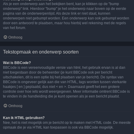
Als je een onderwerp aan het bekijken bent, kan je klikken op de "bump
onderwerp" link. Hierdoor "bump" je het onderwerp naar boven op de eerste
pagina van de onderwerpenlijst. Als deze link er niet staat, kunnen
onderwerpen niet gebumpt worden. Een onderwerp kan ook gebumpt worden
door een antwoord te plaatsen, maar hou hierbij wel rekening met de regels
van het forum.
Omhoog
Tekstopmaak en onderwerp soorten
Wat is BBCode?
BBCode is een vereenvoudigde versie van html, het gebruik ervan is al dan
niet toegestaan door de beheerder (je kunt BBCode ook per bericht
uitschakelen, dit is een optie bij het plaatsen van je bericht). De syntax van
BBCode is ongeveer gelijk aan die van HTML, tags worden tussen vierkante
haakjes [ en ] geplaatst, dus niet < en >. Daarnaast geeft het een grotere
controle over hoe iets wordt weergegeven. Meer informatie omtrent BBCode is
te vinden in de handleiding die je kunt openen als je een bericht plaatst.
Omhoog
Kan ik HTML gebruiken?
Nee, het is niet mogelijk om je bericht op te maken met HTML code. De meeste
opmaak die je via HTML kan toepassen is ook via BBCode mogelijk.