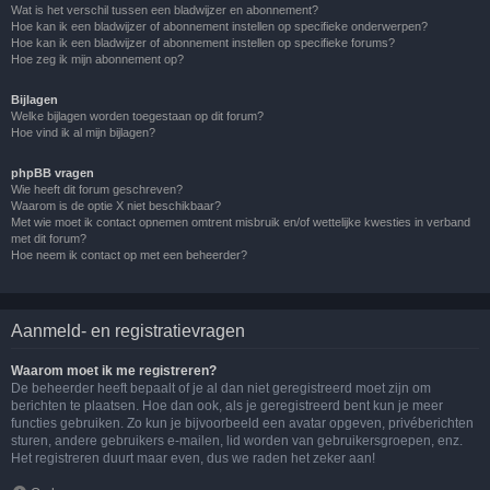
Wat is het verschil tussen een bladwijzer en abonnement?
Hoe kan ik een bladwijzer of abonnement instellen op specifieke onderwerpen?
Hoe kan ik een bladwijzer of abonnement instellen op specifieke forums?
Hoe zeg ik mijn abonnement op?
Bijlagen
Welke bijlagen worden toegestaan op dit forum?
Hoe vind ik al mijn bijlagen?
phpBB vragen
Wie heeft dit forum geschreven?
Waarom is de optie X niet beschikbaar?
Met wie moet ik contact opnemen omtrent misbruik en/of wettelijke kwesties in verband
met dit forum?
Hoe neem ik contact op met een beheerder?
Aanmeld- en registratievragen
Waarom moet ik me registreren?
De beheerder heeft bepaalt of je al dan niet geregistreerd moet zijn om
berichten te plaatsen. Hoe dan ook, als je geregistreerd bent kun je meer
functies gebruiken. Zo kun je bijvoorbeeld een avatar opgeven, privéberichten
sturen, andere gebruikers e-mailen, lid worden van gebruikersgroepen, enz.
Het registreren duurt maar even, dus we raden het zeker aan!