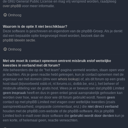
de GNU General Public License en mag vrij verspreid worden, raadpleeg
over phpBB
voor meer informatie.
Omhoog
Waarom is de optie X niet beschikbaar?
Deze software is geschreven en eigendom van de phpBB-Groep. Als je denkt
dat een bepaalde optie toegevoegd moet worden, bezoek dan de
phpBB Ideeën sectie
.
Omhoog
Met wie moet ik contact opnemen omtrent misbruik en/of wettelijke
kwesties in verband met dit forum?
Alle beheerders die op de "het team"-pagina vermeld worden, staan open voor
je klachten. Als je geen reactie hebt gekregen, kun je contact opnemen met de
eigenaar van het domein (dmv een
whois lookup
) of, als dit forum op een gratis
host staat (bijvoorbeeld xsbb.nl, nl.forums.cc, dotbb.be, enz.), het beheer of
misbruik-afdeling van de gratis host. Wees je er bewust van dat phpBB Limited
geen inspraak
heeft en dus in geen enkel geval aansprakelijk gehouden kan
worden over hoe, waar en door wie dit forum gebruikt wordt. Neem
geen
contact op met phpBB Limited met vragen over wettelijke kwesties (zoals
aanspreekbaarheid, ongepaste commentaar, enz.) die
niet direct verband
houden met de phpBB.com-website of de phpBB-software. Als je phpBB
Limited toch e-mailt over deze software die
gebruikt wordt door derden
kun je
een korte, of helemaal geen, reactie verwachten.