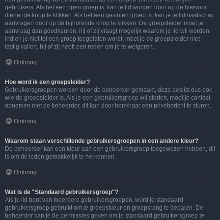
gebruikers. Als het een open groep is, kan je lid worden door op de hiervoor
dienende knop te klikken. Als het een gesloten groep is, kan je je lidmaatschap
aanvragen door op de bijhorende knop te klikken. De groepsleider moet je
aanvraag dan goedkeuren, hij of zij vraagt mogelijk waarom je lid wil worden.
Indien je niet tot een groep toegelaten wordt, moet je de groepsleider niet
lastig vallen, hij of zij heeft een reden om je te weigeren.
Omhoog
Hoe word ik een groepsleider?
Gebruikersgroepen worden door de beheerder gemaakt, deze beslist dus ook
wie de groepsleider is. Als je een gebruikersgroep wil starten, moet je contact
opnemen met de beheerder, dit kan door hem/haar een privébericht te sturen.
Omhoog
Waarom staan verschillende gebruikersgroepen in een andere kleur?
De beheerder kan een kleur aan een gebruikersgroep toegewezen hebben, dit
is om de leden gemakkelijk te herkennen.
Omhoog
Wat is de "Standaard gebruikersgroep"?
Als je lid bent van meerdere gebruikersgroepen, word je standaard
gebruikersgroep gebruikt om je groepskleur en groepsrang te bepalen. De
beheerder kan je de permissies geven om je standaard gebruikersgroep te