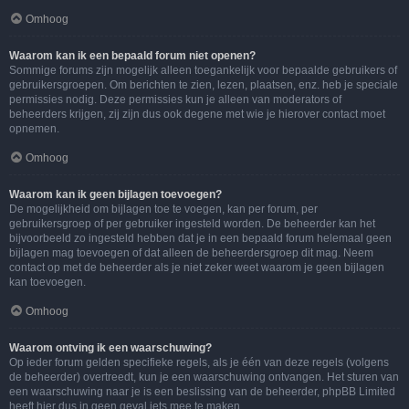
Omhoog
Waarom kan ik een bepaald forum niet openen?
Sommige forums zijn mogelijk alleen toegankelijk voor bepaalde gebruikers of
gebruikersgroepen. Om berichten te zien, lezen, plaatsen, enz. heb je speciale
permissies nodig. Deze permissies kun je alleen van moderators of
beheerders krijgen, zij zijn dus ook degene met wie je hierover contact moet
opnemen.
Omhoog
Waarom kan ik geen bijlagen toevoegen?
De mogelijkheid om bijlagen toe te voegen, kan per forum, per
gebruikersgroep of per gebruiker ingesteld worden. De beheerder kan het
bijvoorbeeld zo ingesteld hebben dat je in een bepaald forum helemaal geen
bijlagen mag toevoegen of dat alleen de beheerdersgroep dit mag. Neem
contact op met de beheerder als je niet zeker weet waarom je geen bijlagen
kan toevoegen.
Omhoog
Waarom ontving ik een waarschuwing?
Op ieder forum gelden specifieke regels, als je één van deze regels (volgens
de beheerder) overtreedt, kun je een waarschuwing ontvangen. Het sturen van
een waarschuwing naar je is een beslissing van de beheerder, phpBB Limited
heeft hier dus in geen geval iets mee te maken.