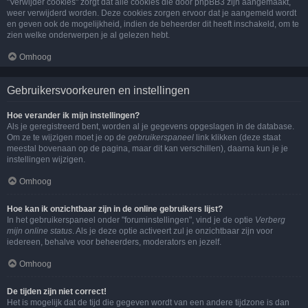
"Verwijder cookies" zorgt dat alle cookies die door phpBB3 zijn aangemaakt,
weer verwijderd worden. Deze cookies zorgen ervoor dat je aangemeld wordt
en geven ook de mogelijkheid, indien de beheerder dit heeft inschakeld, om te
zien welke onderwerpen je al gelezen hebt.
Omhoog
Gebruikersvoorkeuren en instellingen
Hoe verander ik mijn instellingen?
Als je geregistreerd bent, worden al je gegevens opgeslagen in de database.
Om ze te wijzigen moet je op de
gebruikerspaneel
link klikken (deze staat
meestal bovenaan op de pagina, maar dit kan verschillen), daarna kun je je
instellingen wijzigen.
Omhoog
Hoe kan ik onzichtbaar zijn in de online gebruikers lijst?
In het gebruikerspaneel onder "foruminstellingen", vind je de optie
Verberg
mijn online status
. Als je deze optie activeert zul je onzichtbaar zijn voor
iedereen, behalve voor beheerders, moderators en jezelf.
Omhoog
De tijden zijn niet correct!
Het is mogelijk dat de tijd die gegeven wordt van een andere tijdzone is dan