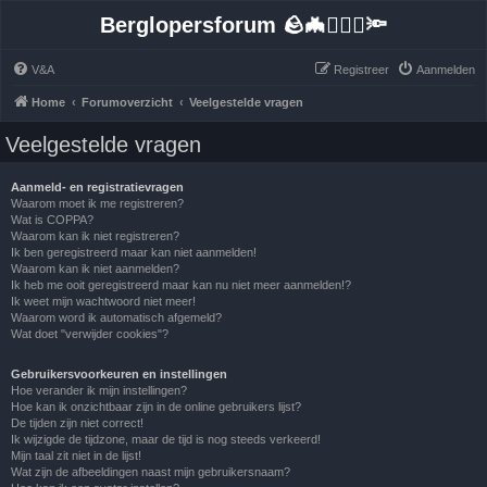
Berglopersforum 🪨🦇🚶🏻‍♂️🔦
V&A
Registreer
Aanmelden
Home
Forumoverzicht
Veelgestelde vragen
Veelgestelde vragen
Aanmeld- en registratievragen
Waarom moet ik me registreren?
Wat is COPPA?
Waarom kan ik niet registreren?
Ik ben geregistreerd maar kan niet aanmelden!
Waarom kan ik niet aanmelden?
Ik heb me ooit geregistreerd maar kan nu niet meer aanmelden!?
Ik weet mijn wachtwoord niet meer!
Waarom word ik automatisch afgemeld?
Wat doet "verwijder cookies"?
Gebruikersvoorkeuren en instellingen
Hoe verander ik mijn instellingen?
Hoe kan ik onzichtbaar zijn in de online gebruikers lijst?
De tijden zijn niet correct!
Ik wijzigde de tijdzone, maar de tijd is nog steeds verkeerd!
Mijn taal zit niet in de lijst!
Wat zijn de afbeeldingen naast mijn gebruikersnaam?