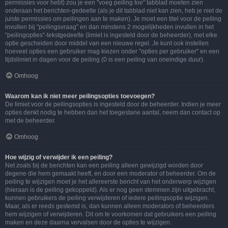
permissies voor hebt) zou je een "voeg peiling toe" tabblad moeten zien
onderaan het berichten-gedeelte (als je dit tabblad niet kan zien, heb je niet de
juiste permissies om peilingen aan te maken). Je moet een titel voor de peiling
invullen bij "peilingsvraag" en dan minstens 2 mogelijkheden invullen in het
"peilingopties"-tekstgedeelte (limiet is ingesteld door de beheerder), met elke
optie gescheiden door middel van een nieuwe regel. Je kunt ook instellen
hoeveel opties een gebruiker mag kiezen onder "opties per gebruiker" en een
tijdslimiet in dagen voor de peiling (0 is een peiling van oneindige duur).
Omhoog
Waarom kan ik niet meer peilingsopties toevoegen?
De limiet voor de peilingsopties is ingesteld door de beheerder. Indien je meer
opties denkt nodig te hebben dan het toegestane aantal, neem dan contact op
met de beheerder.
Omhoog
Hoe wijzig of verwijder ik een peiling?
Net zoals bij de berichten kan een peiling alleen gewijzigd worden door
degene die hem gemaakt heeft, en door een moderator of beheerder. Om de
peiling te wijzigen moet je het allereerste bericht van het onderwerp wijzigen
(hieraan is de peiling gekoppeld). Als er nog geen stemmen zijn uitgebracht,
kunnen gebruikers de peiling verwijderen of iedere peilingsoptie wijzigen.
Maar, als er reeds gestemd is, dan kunnen alleen moderators of beheerders
hem wijzigen of verwijderen. Dit om te voorkomen dat gebruikers een peiling
maken en deze daarna vervalsen door de opties te wijzigen.