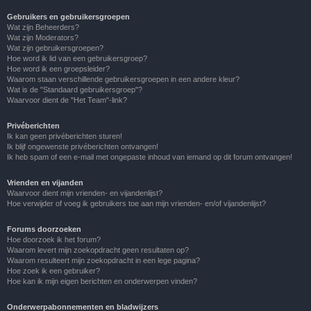
Gebruikers en gebruikersgroepen
Wat zijn Beheerders?
Wat zijn Moderators?
Wat zijn gebruikersgroepen?
Hoe word ik lid van een gebruikersgroep?
Hoe word ik een groepsleider?
Waarom staan verschillende gebruikersgroepen in een andere kleur?
Wat is de "Standaard gebruikersgroep"?
Waarvoor dient de "Het Team"-link?
Privéberichten
Ik kan geen privéberichten sturen!
Ik blijf ongewenste privéberichten ontvangen!
Ik heb spam of een e-mail met ongepaste inhoud van iemand op dit forum ontvangen!
Vrienden en vijanden
Waarvoor dient mijn vrienden- en vijandenlijst?
Hoe verwijder of voeg ik gebruikers toe aan mijn vrienden- en/of vijandenlijst?
Forums doorzoeken
Hoe doorzoek ik het forum?
Waarom levert mijn zoekopdracht geen resultaten op?
Waarom resulteert mijn zoekopdracht in een lege pagina?
Hoe zoek ik een gebruiker?
Hoe kan ik mijn eigen berichten en onderwerpen vinden?
Onderwerpabonnementen en bladwijzers