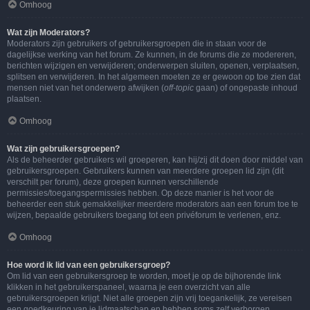
Omhoog
Wat zijn Moderators?
Moderators zijn gebruikers of gebruikersgroepen die in staan voor de
dagelijkse werking van het forum. Ze kunnen, in de forums die ze modereren,
berichten wijzigen en verwijderen; onderwerpen sluiten, openen, verplaatsen,
splitsen en verwijderen. In het algemeen moeten ze er gewoon op toe zien dat
mensen niet van het onderwerp afwijken (
off-topic
gaan) of ongepaste inhoud
plaatsen.
Omhoog
Wat zijn gebruikersgroepen?
Als de beheerder gebruikers wil groeperen, kan hij/zij dit doen door middel van
gebruikersgroepen. Gebruikers kunnen van meerdere groepen lid zijn (dit
verschilt per forum), deze groepen kunnen verschillende
permissies/toegangspermissies hebben. Op deze manier is het voor de
beheerder een stuk gemakkelijker meerdere moderators aan een forum toe te
wijzen, bepaalde gebruikers toegang tot een privéforum te verlenen, enz.
Omhoog
Hoe word ik lid van een gebruikersgroep?
Om lid van een gebruikersgroep te worden, moet je op de bijhorende link
klikken in het gebruikerspaneel, waarna je een overzicht van alle
gebruikersgroepen krijgt. Niet alle groepen zijn vrij toegankelijk, ze vereisen
een goedkeuring van je lidmaatschap en hebben soms zelf verborgen