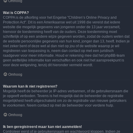
Omhoog
Wat is COPPA?
COPPA is de afkorting voor het Engelse "Children’s Online Privacy and
Protection Act". Dit is een Amerikaanse wet uit 1998 die vereist dat iedere
website die mogelijk gegevens van jongeren onder de 13 jaar verzamelt,
hiervoor de toestemming heeft van de ouders. Deze toestemming moet
schriftelijk of op een andere wijze gegeven worden, zodat de ouders weten dat
de website persoonlijke gegevens van hun kind, jonger dan 13, heeft. Indien je
niet zeker bent of deze wet al dan niet op jou of de website waarop je wil
registreren van toepassing is, neem dan contact op met een juridisch
raadgever voor meer informatie. Houd er rekening mee dat het phpBB-team
geen wettelijke informatie kan verschaffen en ook niet het aanspreekpunt is
voor deze wetgeving, tenzij dit hieronder vermeld wordt.
Omhoog
Waarom kan ik niet registreren?
Mogelijk heeft de beheerder je IP-adres verbannen, of de gebruikersnaam die
je opgeeft verboden. Tevens is het mogelijk dat de beheerder de registratie
mogelijkheid heeft uitgeschakeld om zo de registratie van nieuwe gebruikers
te voorkomen. Neem contact op met de beheerder voor verdere hulp.
Omhoog
Ik ben geregistreerd maar kan niet aanmelden!
Controleer eerst of je gebruikersnaam en wachtwoord kloppen. Indien ze