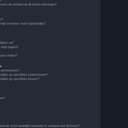
nhoud van iemand op dit forum ontvangen!
st?
ijn vrienden- en/of vijandenlijst?
ltaten op?
 lege pagina?
erpen vinden?
s
en abonnement?
stellen op specifieke onderwerpen?
tellen op specifieke forums?
rum?
bruik en/of wettelijke kwesties in verband met dit forum?