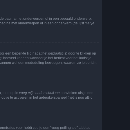
l de pagina met onderwerpen of in een bepaald onderwerp.
 pagina met onderwerpen of in een onderwerp (de lijst met
je
r een beperkte tijd nadat het geplaatst is) door te klikken op
gt hoeveel keer en wanneer je het bericht voor het laatst je
Zij kunnen wel een mededeling toevoegen, waarom ze je bericht
n je de optie
voeg mijn onderschrift toe
aanvinken als je een
optie te activeren in het gebruikerspaneel (het is nog altijd
rmissies voor hebt) zou je een "voeg peiling toe" tabblad