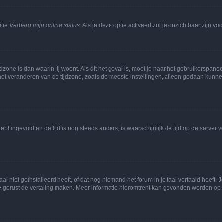
ptie
Verberg mijn online status
. Als je deze optie activeert zul je onzichtbaar zijn 
jdzone is dan waarin jij woont. Als dit het geval is, moet je naar het gebruikerspan
t veranderen van de tijdzone, zoals de meeste instellingen, alleen gedaan kunnen
 hebt ingevuld en de tijd is nog steeds anders, is waarschijnlijk de tijd op de serv
niet geïnstalleerd heeft, of dat nog niemand het forum in je taal vertaald heeft. Je
ag je gerust de vertaling maken. Meer informatie hieromtrent kan gevonden worden o