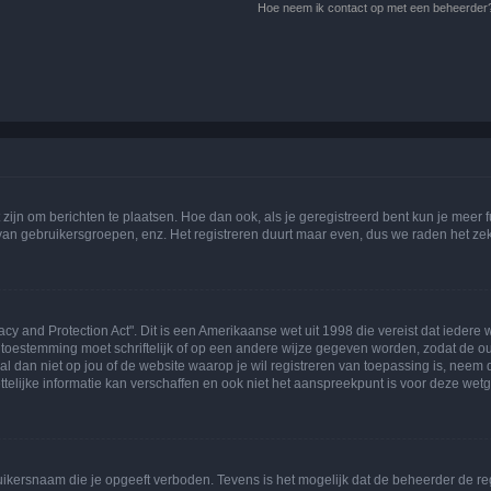
Hoe neem ik contact op met een beheerder
 zijn om berichten te plaatsen. Hoe dan ook, als je geregistreerd bent kun je meer
 van gebruikersgroepen, enz. Het registreren duurt maar even, dus we raden het ze
acy and Protection Act". Dit is een Amerikaanse wet uit 1998 die vereist dat ieder
 toestemming moet schriftelijk of op een andere wijze gegeven worden, zodat de 
et al dan niet op jou of de website waarop je wil registreren van toepassing is, nee
lijke informatie kan verschaffen en ook niet het aanspreekpunt is voor deze wetge
ikersnaam die je opgeeft verboden. Tevens is het mogelijk dat de beheerder de regi