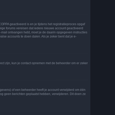
OPPA geactiveerd is en je tijdens het registratieproces opgaf
ommige forums vereisen dat iedere nieuwe account geactiveerd
 e-mail ontvangen hebt, moet je de daarin opgegeven instructies
lse accounts te doen dalen. Als je zeker bent dat je e-
rect zijn, kun je contact opnemen met de beheerder om er zeker
egevens) of een beheerder heeft je account verwijderd om één
e nog geen berichten geplaatst hebben, verwijderen. Dit doen ze