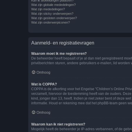
Kan ik afbeeldingen plaatsen?
Wat zijn globale mededelingen?
Wat zijn mededelingen?
Wat zijn sticky onderwerpen?
Wat zijn gesloten onderwerpen?
Wat zijn onderwerpiconen?
Aanmeld- en registratievragen
Waarom moet ik me registreren?
De beheerder heeft bepaalt of je al dan niet geregistreerd moet
privéberichten sturen, andere gebruikers e-mailen, lid worden
Omhoog
Wat is COPPA?
COPPA is de afkorting voor het Engelse "Children’s Online Priv
verzamelt, hiervoor de toestemming heeft van de ouders. Deze
kind, jonger dan 13, heeft. Indien je niet zeker bent of deze w
informatie. Houd er rekening mee dat het phpBB-team geen wette
Omhoog
Waarom kan ik niet registreren?
Mogelijk heeft de beheerder je IP-adres verbannen, of de gebru