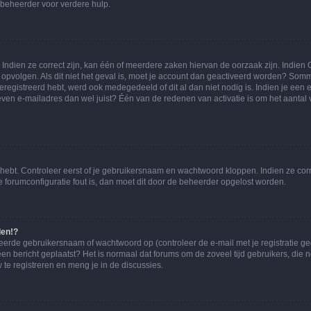
beheerder voor verdere hulp.
ndien ze correct zijn, kan één of meerdere zaken hiervan de oorzaak zijn. Indien C
es opvolgen. Als dit niet het geval is, moet je account dan geactiveerd worden? S
geregistreerd hebt, werd ook medegedeeld of dit al dan niet nodig is. Indien je een
ven e-mailadres dan wel juist? Één van de redenen van activatie is om het aantal va
 hebt. Controleer eerst of je gebruikersnaam en wachtwoord kloppen. Indien ze cor
 de forumconfiguratie fout is, dan moet dit door de beheerder opgelost worden.
den!?
eerde gebruikersnaam of wachtwoord op (controleer de e-mail met je registratie g
it een bericht geplaatst? Het is normaal dat forums om de zoveel tijd gebruikers, di
e registreren en meng je in de discussies.