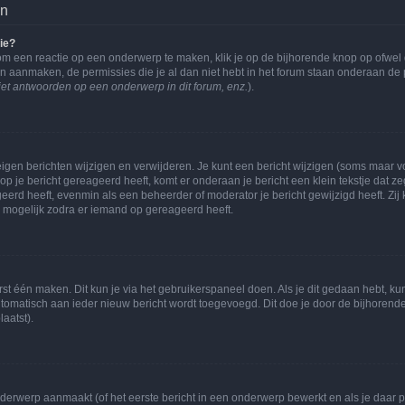
en
ie?
om een reactie op een onderwerp te maken, klik je op de bijhorende knop op ofwe
an aanmaken, de permissies die je al dan niet hebt in het forum staan onderaan de
et antwoorden op een onderwerp in dit forum, enz.
).
eigen berichten wijzigen en verwijderen. Je kunt een bericht wijzigen (soms maar voo
p je bericht gereageerd heeft, komt er onderaan je bericht een klein tekstje dat ze
ageerd heeft, evenmin als een beheerder of moderator je bericht gewijzigd heeft. 
r mogelijk zodra er iemand op gereageerd heeft.
rst één maken. Dit kun je via het gebruikerspaneel doen. Als je dit gedaan hebt, ku
automatisch aan ieder nieuw bericht wordt toegevoegd. Dit doe je door de bijhorende 
laatst).
erwerp aanmaakt (of het eerste bericht in een onderwerp bewerkt en als je daar pe