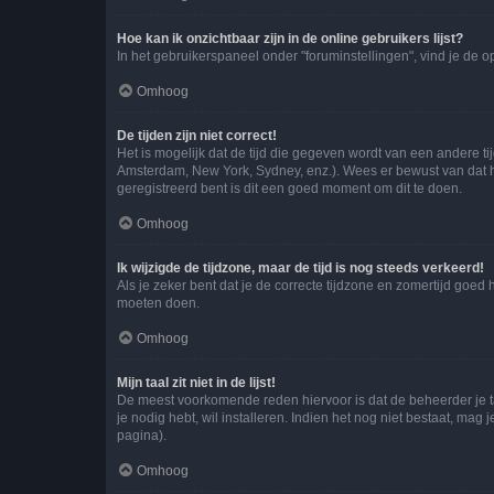
Hoe kan ik onzichtbaar zijn in de online gebruikers lijst?
In het gebruikerspaneel onder "foruminstellingen", vind je de o
Omhoog
De tijden zijn niet correct!
Het is mogelijk dat de tijd die gegeven wordt van een andere ti
Amsterdam, New York, Sydney, enz.). Wees er bewust van dat he
geregistreerd bent is dit een goed moment om dit te doen.
Omhoog
Ik wijzigde de tijdzone, maar de tijd is nog steeds verkeerd!
Als je zeker bent dat je de correcte tijdzone en zomertijd goed
moeten doen.
Omhoog
Mijn taal zit niet in de lijst!
De meest voorkomende reden hiervoor is dat de beheerder je taal 
je nodig hebt, wil installeren. Indien het nog niet bestaat, m
pagina).
Omhoog