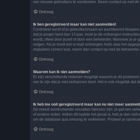
van nieuwe gebruikers te voorkomen. Neem contact op met de 
Omhoog
Ik ben geregistreerd maar kan niet aanmelden!
Controleer eerst of je gebruikersnaam en wachtwoord kloppen. I
dat je jonger bent dan 13 jaar, moet je de ontvangen instructi
wordt, ofwel door jezelf of door een beheerder. Wanneer je je 
volgen. Als je nooit een e-mail ontvangen hebt, was het opgege
mailadres correct was, neem dan contact op met de beheerder.
Omhoog
Waarom kan ik niet aanmelden?
Er zijn verschillende redenen mogelijk waarom je dit probleem
van te zijn dat je niet verbannen bent. Het is ook mogelijk dat
Omhoog
Ik heb me ooit geregistreerd maar kan nu niet meer aanmel
De meest voorkomende oorzaken hiervoor zijn: je gaf een verk
of andere reden. Indien dit laatste het geval is, heb je dan oo
om de database qua omvang te verkleinen. Probeer je opnieuw t
Omhoog