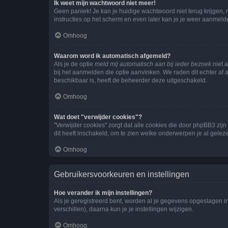
Ik weet mijn wachtwoord niet meer!
Geen paniek! Je kan je huidige wachtwoord niet terug krijgen,
instructies op het scherm en even later kan je je weer aanmeld
Omhoog
Waarom word ik automatisch afgemeld?
Als je de optie
meld mij automatisch aan bij ieder bezoek
niet 
bij het aanmelden die optie aanvinken. We raden dit echter af a
beschikbaar is, heeft de beheerder deze uitgeschakeld.
Omhoog
Wat doet "verwijder cookies"?
"Verwijder cookies" zorgt dat alle cookies die door phpBB3 z
dit heeft inschakeld, om te zien welke onderwerpen je al gelez
Omhoog
Gebruikersvoorkeuren en instellingen
Hoe verander ik mijn instellingen?
Als je geregistreerd bent, worden al je gegevens opgeslagen i
verschillen), daarna kun je je instellingen wijzigen.
Omhoog