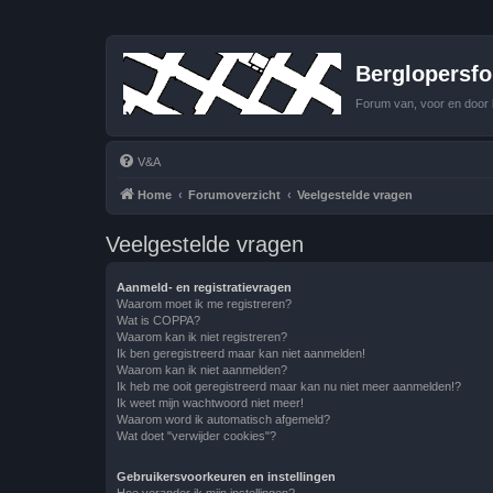
Berglopersfor
Forum van, voor en door 
V&A
Home
Forumoverzicht
Veelgestelde vragen
Veelgestelde vragen
Aanmeld- en registratievragen
Waarom moet ik me registreren?
Wat is COPPA?
Waarom kan ik niet registreren?
Ik ben geregistreerd maar kan niet aanmelden!
Waarom kan ik niet aanmelden?
Ik heb me ooit geregistreerd maar kan nu niet meer aanmelden!?
Ik weet mijn wachtwoord niet meer!
Waarom word ik automatisch afgemeld?
Wat doet "verwijder cookies"?
Gebruikersvoorkeuren en instellingen
Hoe verander ik mijn instellingen?