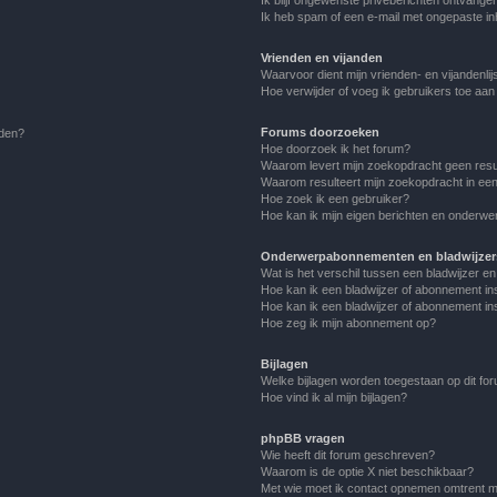
Ik heb spam of een e-mail met ongepaste i
Vrienden en vijanden
Waarvoor dient mijn vrienden- en vijandenlij
Hoe verwijder of voeg ik gebruikers toe aan m
Forums doorzoeken
lden?
Hoe doorzoek ik het forum?
Waarom levert mijn zoekopdracht geen resu
Waarom resulteert mijn zoekopdracht in een
Hoe zoek ik een gebruiker?
Hoe kan ik mijn eigen berichten en onderw
Onderwerpabonnementen en bladwijzer
Wat is het verschil tussen een bladwijzer 
Hoe kan ik een bladwijzer of abonnement in
Hoe kan ik een bladwijzer of abonnement ins
Hoe zeg ik mijn abonnement op?
Bijlagen
Welke bijlagen worden toegestaan op dit fo
Hoe vind ik al mijn bijlagen?
phpBB vragen
Wie heeft dit forum geschreven?
Waarom is de optie X niet beschikbaar?
Met wie moet ik contact opnemen omtrent mis