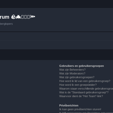
um 🪨🦇🚶🏻‍♂️🔦
berglopers
Gebruikers en gebruikersgroepen
Wat zijn Beheerders?
Wat zijn Moderators?
Wat zijn gebruikersgroepen?
Hoe word ik lid van een gebruikersgroep?
Hoe word ik een groepsleider?
Waarom staan verschillende gebruikersgroe
Wat is de "Standaard gebruikersgroep"?
Waarvoor dient de "Het Team"-link?
Privéberichten
Ik kan geen privéberichten sturen!
Ik blijf ongewenste privéberichten ontvange