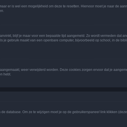
 maar er is wel een mogelijkheid om deze te resetten. Hiervoor moet je naar de a
en.
aanvinkt, blijf je maar voor een bepaalde tijd aangemeld. Zo wordt vermeden dat a
ls je gebruik maakt van een openbare computer, bijvoorbeeld op school, in de biblio
ijn aangemaakt, weer verwijderd worden. Deze cookies zorgen ervoor dat je aangem
en hebt.
n de database. Om ze te wijzigen moet je op de
gebruikerspaneel
link klikken (dez