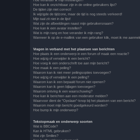
Hoe kan ik onzichtbaar zijn in de online gebruikers lijst?
De tijden zijn niet correct!
Ik wijzigde de tijdzone, maar de tijd is nog steeds verkeerd!
Mijn taal zit niet in de lijst!
Wat zijn de afbeeldingen naast mijn gebruikersnaam?
Hoe kan ik een avatar instellen?
Wat is mijn rang en hoe verander ik mijn rang?
Wanneer ik op de e-maillink van een gebruiker klik, moet ik me aanme
Vragen in verband met het plaatsen van berichten
Hoe plaats ik een onderwerp in een forum of maak een reactie?
Hoe wijzig of verwijder ik een bericht?
Hoe voeg ik een onderschrift toe aan mijn bericht?
Hoe maak ik een peiling?
Waarom kan ik niet meer peilingsopties toevoegen?
Hoe wijzig of verwijder ik een peiling?
Waarom kan ik een bepaald forum niet openen?
Waarom kan ik geen bijlagen toevoegen?
Waarom ontving ik een waarschuwing?
Hoe kan ik berichten aan een moderator melden?
Waarvoor dient de "Opslaan"-knop bij het plaatsen van een bericht?
Waarom moet mijn bericht goedgekeurd worden?
Hoe bump ik mijn onderwerp?
Tekstopmaak en onderwerp soorten
Wat is BBCode?
Kan ik HTML gebruiken?
Wat zijn Smilies?