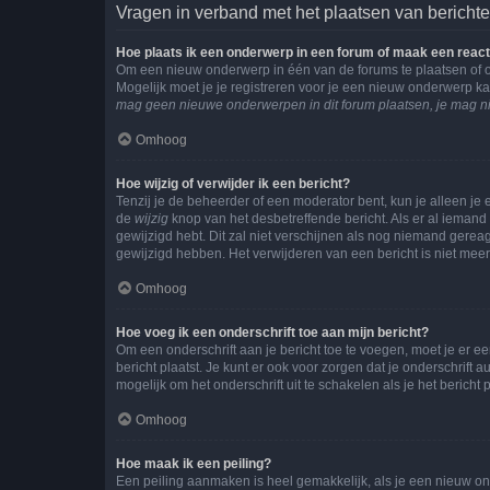
Vragen in verband met het plaatsen van bericht
Hoe plaats ik een onderwerp in een forum of maak een react
Om een nieuw onderwerp in één van de forums te plaatsen of 
Mogelijk moet je je registreren voor je een nieuw onderwerp k
mag geen nieuwe onderwerpen in dit forum plaatsen, je mag ni
Omhoog
Hoe wijzig of verwijder ik een bericht?
Tenzij je de beheerder of een moderator bent, kun je alleen je 
de
wijzig
knop van het desbetreffende bericht. Als er al iemand o
gewijzigd hebt. Dit zal niet verschijnen als nog niemand gere
gewijzigd hebben. Het verwijderen van een bericht is niet mee
Omhoog
Hoe voeg ik een onderschrift toe aan mijn bericht?
Om een onderschrift aan je bericht toe te voegen, moet je er ee
bericht plaatst. Je kunt er ook voor zorgen dat je onderschrift 
mogelijk om het onderschrift uit te schakelen als je het bericht p
Omhoog
Hoe maak ik een peiling?
Een peiling aanmaken is heel gemakkelijk, als je een nieuw ond