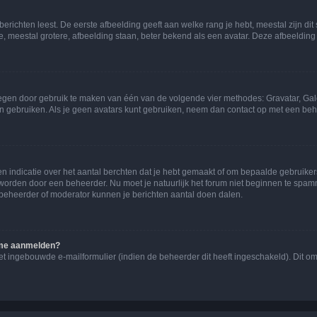
richten leest. De eerste afbeelding geeft aan welke rang je hebt, meestal zijn dit 
e, meestal grotere, afbeelding staan, beter bekend als een avatar. Deze afbeelding 
oegen door gebruik te maken van één van de volgende vier methodes: Gravatar, Gale
n gebruiken. Als je geen avatars kunt gebruiken, neem dan contact op met een beh
indicatie over het aantal berchten dat je hebt gemaakt of om bepaalde gebruikers 
d worden door een beheerder. Nu moet je natuurlijk het forum niet beginnen te sp
en beheerder of moderator kunnen je berichten aantal doen dalen.
k me aanmelden?
t ingebouwde e-mailformulier (indien de beheerder dit heeft ingeschakeld). Dit o