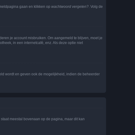
anmeldpagina gaan en klikken op
wachtwoord vergeten?
. Volg de
nderen je account misbruiken. Om aangemeld te blijven, moet je
theek, in een internetcafé, enz. Als deze optie niet
eld wordt en geven ook de mogelijkheid, indien de beheerder
e staat meestal bovenaan op de pagina, maar dit kan