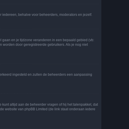
voor iedereen, behalve voor beheerders, moderators en jezelf.
eel gaan en je tijdzone veranderen in een bepaald gebied (vb:
 worden door geregistreerde gebruikers. Als je nog niet
er verkeerd ingesteld en zullen de beheerders een aanpassing
 kunt altijd aan de beheerder vragen of hij het talenpakket, dat
p de website van phpBB Limited (de link staat onderaan iedere