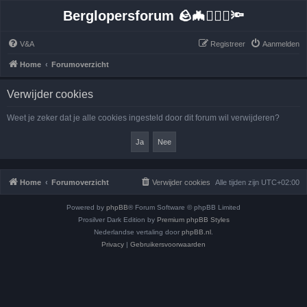
Berglopersforum 🪨🦇🚶🏻‍♂️🔦
V&A
Registreer
Aanmelden
Home
Forumoverzicht
Verwijder cookies
Weet je zeker dat je alle cookies ingesteld door dit forum wil verwijderen?
Home
Forumoverzicht
Verwijder cookies
Alle tijden zijn
UTC+02:00
Powered by
phpBB
® Forum Software © phpBB Limited
Prosilver Dark Edition by
Premium phpBB Styles
Nederlandse vertaling door
phpBB.nl
.
Privacy
|
Gebruikersvoorwaarden