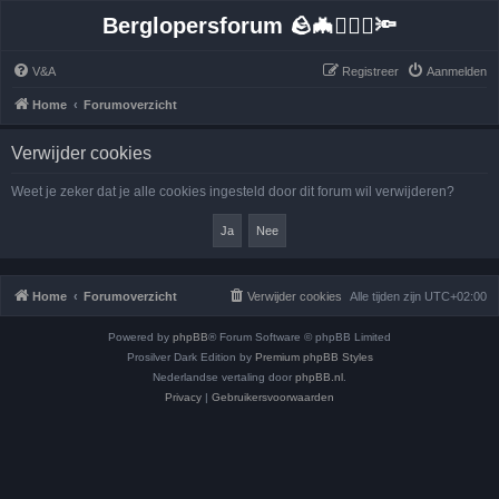
Berglopersforum 🪨🦇🚶🏻‍♂️🔦
V&A
Registreer
Aanmelden
Home
Forumoverzicht
Verwijder cookies
Weet je zeker dat je alle cookies ingesteld door dit forum wil verwijderen?
Home
Forumoverzicht
Verwijder cookies
Alle tijden zijn
UTC+02:00
Powered by
phpBB
® Forum Software © phpBB Limited
Prosilver Dark Edition by
Premium phpBB Styles
Nederlandse vertaling door
phpBB.nl
.
Privacy
|
Gebruikersvoorwaarden