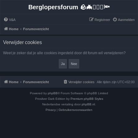
Berglopersforum 🪨🦇🚶🏻‍♂️🔦
V&A
Registreer
Aanmelden
Home
Forumoverzicht
Verwijder cookies
Weet je zeker dat je alle cookies ingesteld door dit forum wil verwijderen?
Home
Forumoverzicht
Verwijder cookies
Alle tijden zijn
UTC+02:00
Powered by
phpBB
® Forum Software © phpBB Limited
Prosilver Dark Edition by
Premium phpBB Styles
Nederlandse vertaling door
phpBB.nl
.
Privacy
|
Gebruikersvoorwaarden