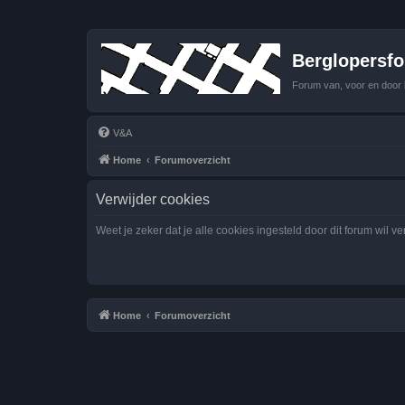
Berglopersfor
Forum van, voor en door 
V&A
Home
Forumoverzicht
Verwijder cookies
Weet je zeker dat je alle cookies ingesteld door dit forum wil v
Home
Forumoverzicht