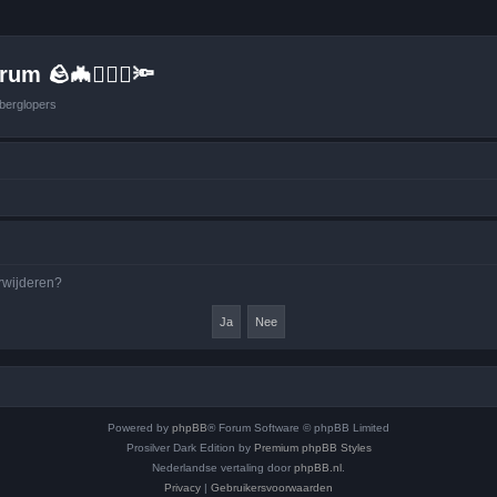
um 🪨🦇🚶🏻‍♂️🔦
berglopers
erwijderen?
Powered by
phpBB
® Forum Software © phpBB Limited
Prosilver Dark Edition by
Premium phpBB Styles
Nederlandse vertaling door
phpBB.nl
.
Privacy
|
Gebruikersvoorwaarden