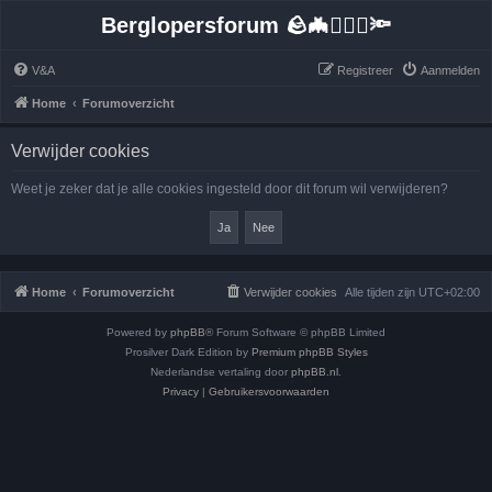
Berglopersforum 🪨🦇🚶🏻‍♂️🔦
V&A
Registreer
Aanmelden
Home
Forumoverzicht
Verwijder cookies
Weet je zeker dat je alle cookies ingesteld door dit forum wil verwijderen?
Home
Forumoverzicht
Verwijder cookies
Alle tijden zijn
UTC+02:00
Powered by
phpBB
® Forum Software © phpBB Limited
Prosilver Dark Edition by
Premium phpBB Styles
Nederlandse vertaling door
phpBB.nl
.
Privacy
|
Gebruikersvoorwaarden