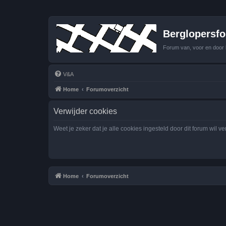
Berglopersfor
Forum van, voor en door 
V&A
Home
Forumoverzicht
Verwijder cookies
Weet je zeker dat je alle cookies ingesteld door dit forum wil v
Home
Forumoverzicht