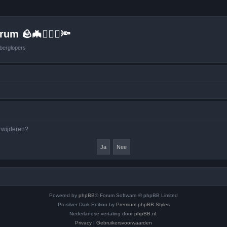
um 🪨🦇🚶🏻‍♂️🔦
berglopers
erwijderen?
Powered by
phpBB
® Forum Software © phpBB Limited
Prosilver Dark Edition by
Premium phpBB Styles
Nederlandse vertaling door
phpBB.nl
.
Privacy
|
Gebruikersvoorwaarden