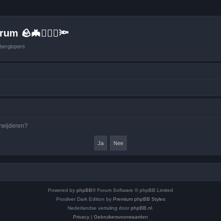
um 🪨🦇🚶🏻‍♂️🔦
berglopers
erwijderen?
Powered by
phpBB
® Forum Software © phpBB Limited
Prosilver Dark Edition by
Premium phpBB Styles
Nederlandse vertaling door
phpBB.nl
.
Privacy
|
Gebruikersvoorwaarden