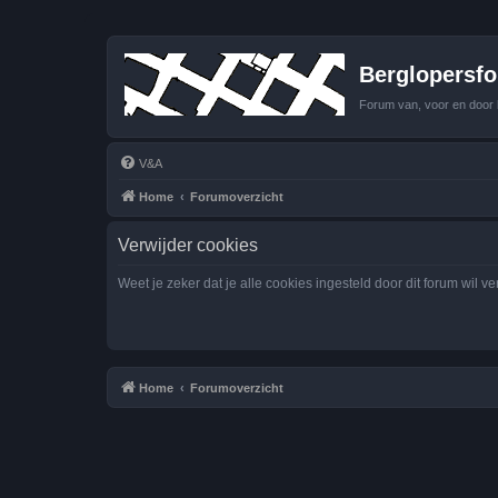
Berglopersfor
Forum van, voor en door 
V&A
Home
Forumoverzicht
Verwijder cookies
Weet je zeker dat je alle cookies ingesteld door dit forum wil v
Home
Forumoverzicht