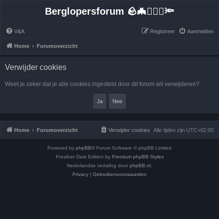
Berglopersforum 🪨🦇🚶🏻‍♂️🔦
V&A
Registreer
Aanmelden
Home
Forumoverzicht
Verwijder cookies
Weet je zeker dat je alle cookies ingesteld door dit forum wil verwijderen?
Home
Forumoverzicht
Verwijder cookies
Alle tijden zijn
UTC+02:00
Powered by
phpBB
® Forum Software © phpBB Limited
Prosilver Dark Edition by
Premium phpBB Styles
Nederlandse vertaling door
phpBB.nl
.
Privacy
|
Gebruikersvoorwaarden