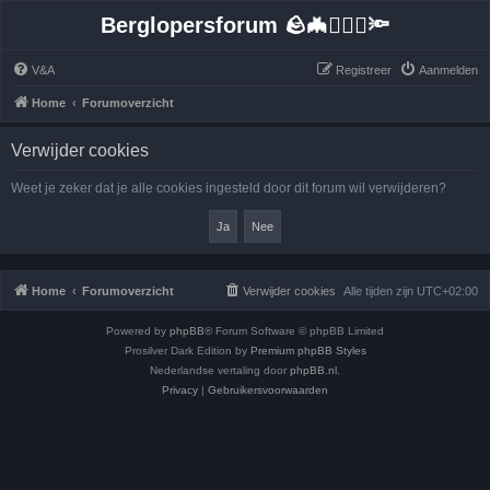
Berglopersforum 🪨🦇🚶🏻‍♂️🔦
V&A
Registreer
Aanmelden
Home
Forumoverzicht
Verwijder cookies
Weet je zeker dat je alle cookies ingesteld door dit forum wil verwijderen?
Home
Forumoverzicht
Verwijder cookies
Alle tijden zijn
UTC+02:00
Powered by
phpBB
® Forum Software © phpBB Limited
Prosilver Dark Edition by
Premium phpBB Styles
Nederlandse vertaling door
phpBB.nl
.
Privacy
|
Gebruikersvoorwaarden