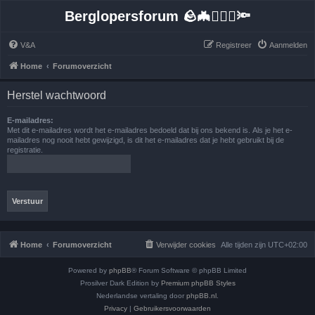
Berglopersforum 🪨🦇🚶🏻‍♂️🔦
V&A
Registreer
Aanmelden
Home
Forumoverzicht
Herstel wachtwoord
E-mailadres:
Met dit e-mailadres wordt het e-mailadres bedoeld dat bij ons bekend is. Als je het e-
mailadres nog nooit hebt gewijzigd, is dit het e-mailadres dat je hebt gebruikt bij de
registratie.
Home
Forumoverzicht
Verwijder cookies
Alle tijden zijn
UTC+02:00
Powered by
phpBB
® Forum Software © phpBB Limited
Prosilver Dark Edition by
Premium phpBB Styles
Nederlandse vertaling door
phpBB.nl
.
Privacy
|
Gebruikersvoorwaarden