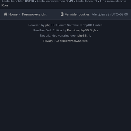
Aantal berichten
69196
• Aantal onderwerpen
3849
• Aantal leden
51
• Ons nieuwste lid is
Ron
Home
Forumoverzicht
Verwijder cookies
Alle tijden zijn
UTC+02:00
Powered by
phpBB
® Forum Software © phpBB Limited
Prosilver Dark Edition by
Premium phpBB Styles
Nederlandse vertaling door
phpBB.nl
.
Privacy
|
Gebruikersvoorwaarden