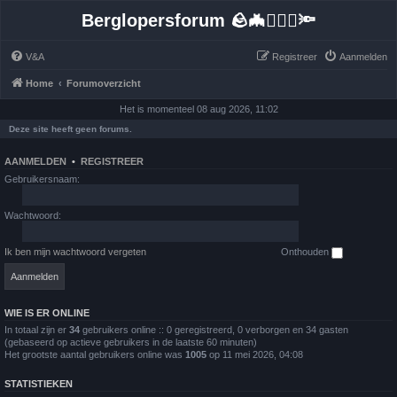
Berglopersforum 🪨🦇🚶🏻‍♂️🔦
V&A
Registreer
Aanmelden
Home
Forumoverzicht
Het is momenteel 08 aug 2026, 11:02
Deze site heeft geen forums.
AANMELDEN
•
REGISTREER
Gebruikersnaam:
Wachtwoord:
Ik ben mijn wachtwoord vergeten
Onthouden
WIE IS ER ONLINE
In totaal zijn er
34
gebruikers online :: 0 geregistreerd, 0 verborgen en 34 gasten
(gebaseerd op actieve gebruikers in de laatste 60 minuten)
Het grootste aantal gebruikers online was
1005
op 11 mei 2026, 04:08
STATISTIEKEN