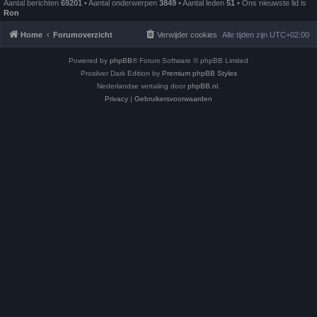
Aantal berichten
69201
• Aantal onderwerpen
3849
• Aantal leden
51
• Ons nieuwste lid is
Ron
Home
Forumoverzicht
Verwijder cookies
Alle tijden zijn
UTC+02:00
Powered by
phpBB
® Forum Software © phpBB Limited
Prosilver Dark Edition by
Premium phpBB Styles
Nederlandse vertaling door
phpBB.nl
.
Privacy
|
Gebruikersvoorwaarden