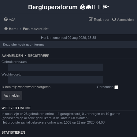
Berglopersforum 🪨🦇🚶🏻‍♂️🔦
V&A
Registreer
Aanmelden
Home
Forumoverzicht
Het is momenteel 09 aug 2026, 13:38
Deze site heeft geen forums.
AANMELDEN
•
REGISTREER
Gebruikersnaam:
Wachtwoord:
Ik ben mijn wachtwoord vergeten
Onthouden
WIE IS ER ONLINE
In totaal zijn er
23
gebruikers online :: 4 geregistreerd, 0 verborgen en 19 gasten
(gebaseerd op actieve gebruikers in de laatste 60 minuten)
Het grootste aantal gebruikers online was
1005
op 11 mei 2026, 04:08
STATISTIEKEN