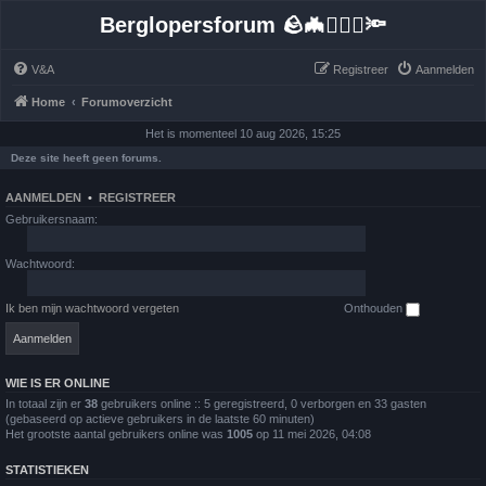
Berglopersforum 🪨🦇🚶🏻‍♂️🔦
V&A
Registreer
Aanmelden
Home
Forumoverzicht
Het is momenteel 10 aug 2026, 15:25
Deze site heeft geen forums.
AANMELDEN
•
REGISTREER
Gebruikersnaam:
Wachtwoord:
Ik ben mijn wachtwoord vergeten
Onthouden
WIE IS ER ONLINE
In totaal zijn er
38
gebruikers online :: 5 geregistreerd, 0 verborgen en 33 gasten
(gebaseerd op actieve gebruikers in de laatste 60 minuten)
Het grootste aantal gebruikers online was
1005
op 11 mei 2026, 04:08
STATISTIEKEN