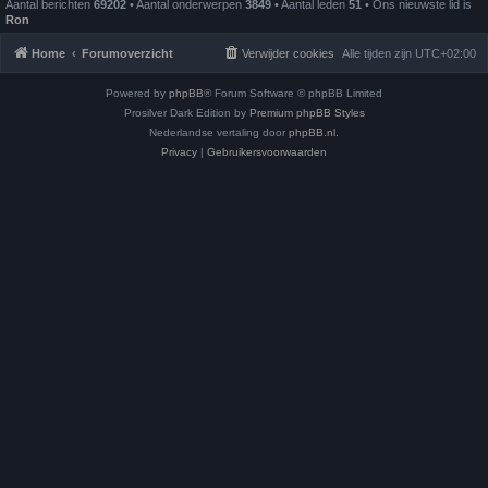
Aantal berichten
69202
• Aantal onderwerpen
3849
• Aantal leden
51
• Ons nieuwste lid is
Ron
Home
Forumoverzicht
Verwijder cookies
Alle tijden zijn
UTC+02:00
Powered by
phpBB
® Forum Software © phpBB Limited
Prosilver Dark Edition by
Premium phpBB Styles
Nederlandse vertaling door
phpBB.nl
.
Privacy
|
Gebruikersvoorwaarden