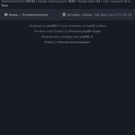
Aantal berichten
69194
• Aantal onderwerpen
3848
• Aantal leden
51
• Ons nieuwste lid is
Ron
Home
Forumoverzicht
Verwijder cookies
Alle tijden zijn
UTC+02:00
Powered by
phpBB
® Forum Software © phpBB Limited
Prosilver Dark Edition by
Premium phpBB Styles
Nederlandse vertaling door
phpBB.nl
.
Privacy
|
Gebruikersvoorwaarden