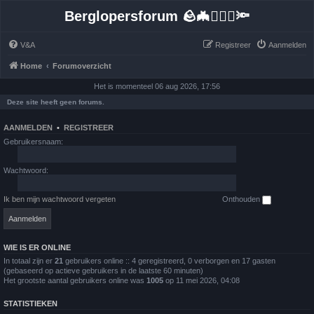
Berglopersforum 🪨🦇🚶🏻‍♂️🔦
V&A
Registreer
Aanmelden
Home
Forumoverzicht
Het is momenteel 06 aug 2026, 17:56
Deze site heeft geen forums.
AANMELDEN
•
REGISTREER
Gebruikersnaam:
Wachtwoord:
Ik ben mijn wachtwoord vergeten
Onthouden
WIE IS ER ONLINE
In totaal zijn er
21
gebruikers online :: 4 geregistreerd, 0 verborgen en 17 gasten
(gebaseerd op actieve gebruikers in de laatste 60 minuten)
Het grootste aantal gebruikers online was
1005
op 11 mei 2026, 04:08
STATISTIEKEN