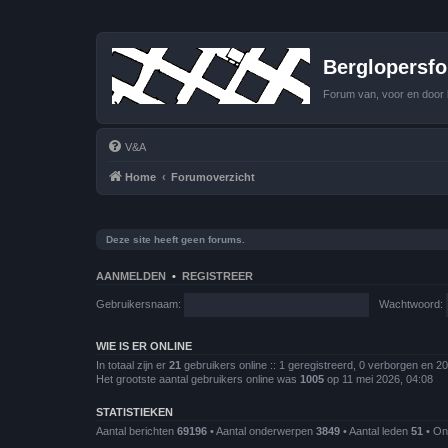
Berglopersfor
Forum van, voor en door 
V&A
Home
Forumoverzicht
Deze site heeft geen forums.
AANMELDEN
•
REGISTREER
Gebruikersnaam:
Wachtwoord:
WIE IS ER ONLINE
In totaal zijn er
21
gebruikers online :: 1 geregistreerd, 0 verborgen en 2
Het grootste aantal gebruikers online was
1005
op 11 mei 2026, 04:08
STATISTIEKEN
Aantal berichten
69196
• Aantal onderwerpen
3849
• Aantal leden
51
• Ons