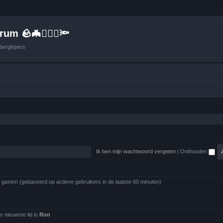
um 🪨🦇🚶🏻‍♂️🔦
berglopers
Ik ben mijn wachtwoord vergeten
|
Onthouden
0 gasten (gebaseerd op actieve gebruikers in de laatste 60 minuten)
 nieuwste lid is
Ron