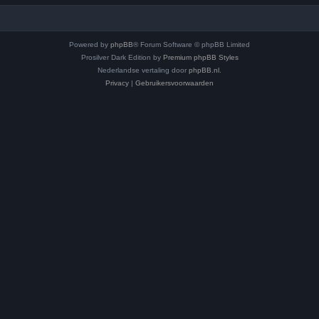
Powered by
phpBB
® Forum Software © phpBB Limited
Prosilver Dark Edition by
Premium phpBB Styles
Nederlandse vertaling door
phpBB.nl
.
Privacy
|
Gebruikersvoorwaarden