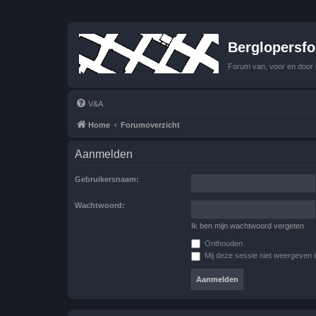
Berglopersfor
Forum van, voor en door 
V&A
Home
Forumoverzicht
Aanmelden
Gebruikersnaam:
Wachtwoord:
Ik ben mijn wachtwoord vergeten
Onthouden
Mij deze sessie niet weergeven in