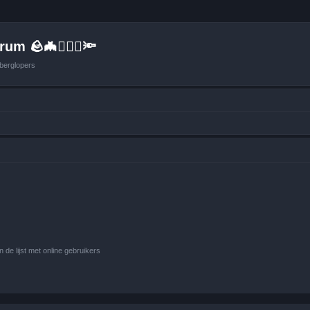
um 🪨🦇🚶🏻‍♂️🔦
berglopers
 de lijst met online gebruikers