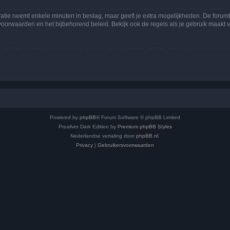
ratie neemt enkele minuten in beslag, maar geeft je extra mogelijkheden. De foru
voorwaarden en het bijbehorend beleid. Bekijk ook de regels als je gebruik maakt v
Powered by
phpBB
® Forum Software © phpBB Limited
Prosilver Dark Edition by
Premium phpBB Styles
Nederlandse vertaling door
phpBB.nl
.
Privacy
|
Gebruikersvoorwaarden