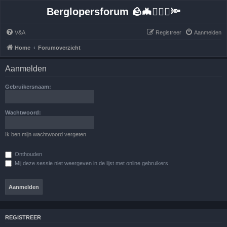
Berglopersforum 🪨🦇🚶🏻‍♂️🔦
V&A
Registreer
Aanmelden
Home
Forumoverzicht
Aanmelden
Gebruikersnaam:
Wachtwoord:
Ik ben mijn wachtwoord vergeten
Onthouden
Mij deze sessie niet weergeven in de lijst met online gebruikers
REGISTREER