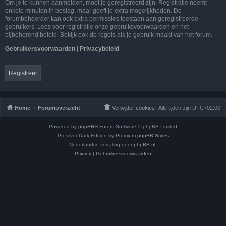
Om je te kunnen aanmelden, moet je geregistreerd zijn. Registratie neemt
enkele minuten in beslag, maar geeft je extra mogelijkheden. De
forumbeheerder kan ook extra permissies toestaan aan geregistreerde
gebruikers. Lees voor registratie onze gebruiksvoorwaarden en het
bijbehorend beleid. Bekijk ook de regels als je gebruik maakt van het forum.
Gebruikersvoorwaarden
|
Privacybeleid
Registreer
Home
Forumoverzicht
Verwijder cookies
Alle tijden zijn
UTC+02:00
Powered by
phpBB
® Forum Software © phpBB Limited
Prosilver Dark Edition by
Premium phpBB Styles
Nederlandse vertaling door
phpBB.nl
.
Privacy
|
Gebruikersvoorwaarden