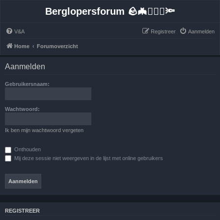
Berglopersforum 🪨🦇🚶🏻‍♂️🔦
V&A
Registreer
Aanmelden
Home
Forumoverzicht
Aanmelden
Gebruikersnaam:
Wachtwoord:
Ik ben mijn wachtwoord vergeten
Onthouden
Mij deze sessie niet weergeven in de lijst met online gebruikers
REGISTREER