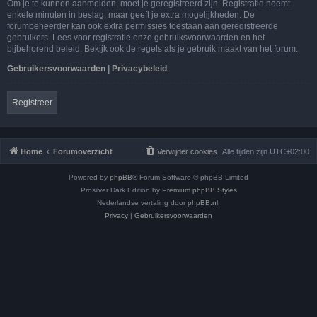
Om je te kunnen aanmelden, moet je geregistreerd zijn. Registratie neemt
enkele minuten in beslag, maar geeft je extra mogelijkheden. De
forumbeheerder kan ook extra permissies toestaan aan geregistreerde
gebruikers. Lees voor registratie onze gebruiksvoorwaarden en het
bijbehorend beleid. Bekijk ook de regels als je gebruik maakt van het forum.
Gebruikersvoorwaarden
|
Privacybeleid
Registreer
Home
Forumoverzicht
Verwijder cookies
Alle tijden zijn
UTC+02:00
Powered by
phpBB
® Forum Software © phpBB Limited
Prosilver Dark Edition by
Premium phpBB Styles
Nederlandse vertaling door
phpBB.nl
.
Privacy
|
Gebruikersvoorwaarden