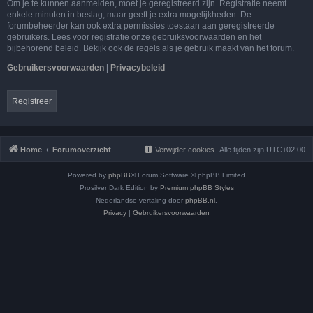
Om je te kunnen aanmelden, moet je geregistreerd zijn. Registratie neemt
enkele minuten in beslag, maar geeft je extra mogelijkheden. De
forumbeheerder kan ook extra permissies toestaan aan geregistreerde
gebruikers. Lees voor registratie onze gebruiksvoorwaarden en het
bijbehorend beleid. Bekijk ook de regels als je gebruik maakt van het forum.
Gebruikersvoorwaarden
|
Privacybeleid
Registreer
Home
Forumoverzicht
Verwijder cookies
Alle tijden zijn
UTC+02:00
Powered by
phpBB
® Forum Software © phpBB Limited
Prosilver Dark Edition by
Premium phpBB Styles
Nederlandse vertaling door
phpBB.nl
.
Privacy
|
Gebruikersvoorwaarden