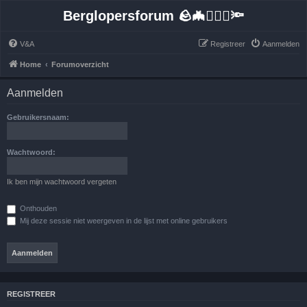
Berglopersforum 🪨🦇🚶🏻‍♂️🔦
V&A
Registreer
Aanmelden
Home
Forumoverzicht
Aanmelden
Gebruikersnaam:
Wachtwoord:
Ik ben mijn wachtwoord vergeten
Onthouden
Mij deze sessie niet weergeven in de lijst met online gebruikers
REGISTREER