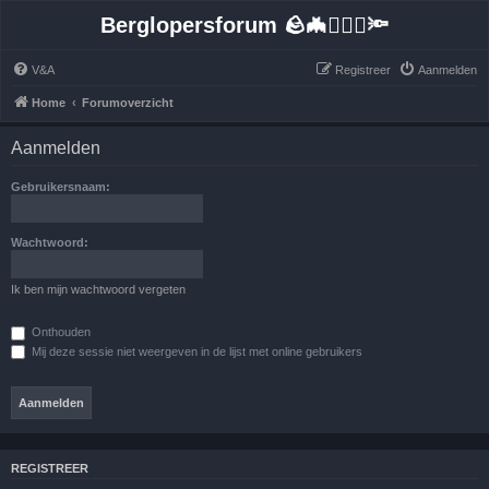
Berglopersforum 🪨🦇🚶🏻‍♂️🔦
V&A
Registreer
Aanmelden
Home
Forumoverzicht
Aanmelden
Gebruikersnaam:
Wachtwoord:
Ik ben mijn wachtwoord vergeten
Onthouden
Mij deze sessie niet weergeven in de lijst met online gebruikers
REGISTREER