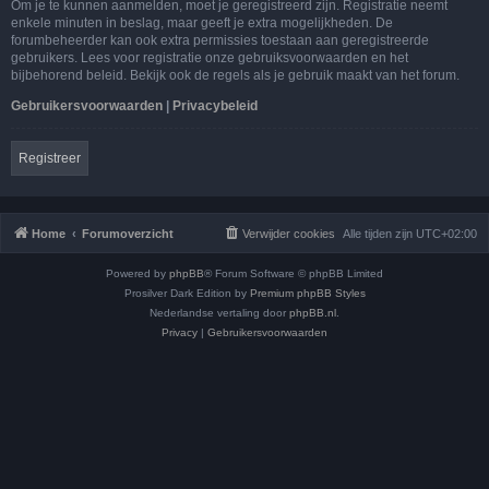
Om je te kunnen aanmelden, moet je geregistreerd zijn. Registratie neemt
enkele minuten in beslag, maar geeft je extra mogelijkheden. De
forumbeheerder kan ook extra permissies toestaan aan geregistreerde
gebruikers. Lees voor registratie onze gebruiksvoorwaarden en het
bijbehorend beleid. Bekijk ook de regels als je gebruik maakt van het forum.
Gebruikersvoorwaarden
|
Privacybeleid
Registreer
Home
Forumoverzicht
Verwijder cookies
Alle tijden zijn
UTC+02:00
Powered by
phpBB
® Forum Software © phpBB Limited
Prosilver Dark Edition by
Premium phpBB Styles
Nederlandse vertaling door
phpBB.nl
.
Privacy
|
Gebruikersvoorwaarden