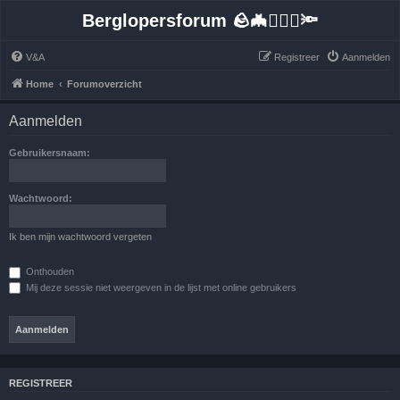
Berglopersforum 🪨🦇🚶🏻‍♂️🔦
V&A
Registreer
Aanmelden
Home
Forumoverzicht
Aanmelden
Gebruikersnaam:
Wachtwoord:
Ik ben mijn wachtwoord vergeten
Onthouden
Mij deze sessie niet weergeven in de lijst met online gebruikers
REGISTREER