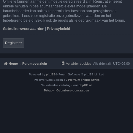
Om je te kunnen aanmelden, moet je geregistreerd zijn. Registratie neemt
enkele minuten in beslag, maar geeft je extra mogelijkheden. De
forumbeheerder kan ook extra permissies toestaan aan geregistreerde
gebruikers. Lees voor registratie onze gebruiksvoorwaarden en het
bijbehorend beleid. Bekijk ook de regels als je gebruik maakt van het forum.
Gebruikersvoorwaarden
|
Privacybeleid
Registreer
Home
Forumoverzicht
Verwijder cookies
Alle tijden zijn
UTC+02:00
Powered by
phpBB
® Forum Software © phpBB Limited
Prosilver Dark Edition by
Premium phpBB Styles
Nederlandse vertaling door
phpBB.nl
.
Privacy
|
Gebruikersvoorwaarden