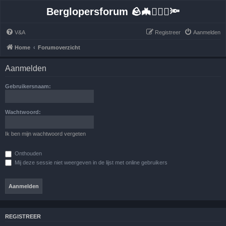
Berglopersforum 🪨🦇🚶🏻‍♂️🔦
V&A
Registreer
Aanmelden
Home
Forumoverzicht
Aanmelden
Gebruikersnaam:
Wachtwoord:
Ik ben mijn wachtwoord vergeten
Onthouden
Mij deze sessie niet weergeven in de lijst met online gebruikers
REGISTREER