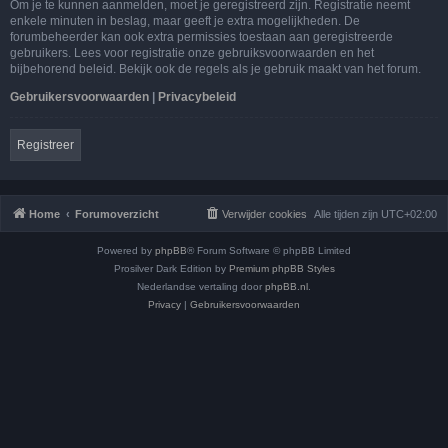
Om je te kunnen aanmelden, moet je geregistreerd zijn. Registratie neemt
enkele minuten in beslag, maar geeft je extra mogelijkheden. De
forumbeheerder kan ook extra permissies toestaan aan geregistreerde
gebruikers. Lees voor registratie onze gebruiksvoorwaarden en het
bijbehorend beleid. Bekijk ook de regels als je gebruik maakt van het forum.
Gebruikersvoorwaarden
|
Privacybeleid
Registreer
Home
Forumoverzicht
Verwijder cookies
Alle tijden zijn
UTC+02:00
Powered by
phpBB
® Forum Software © phpBB Limited
Prosilver Dark Edition by
Premium phpBB Styles
Nederlandse vertaling door
phpBB.nl
.
Privacy
|
Gebruikersvoorwaarden