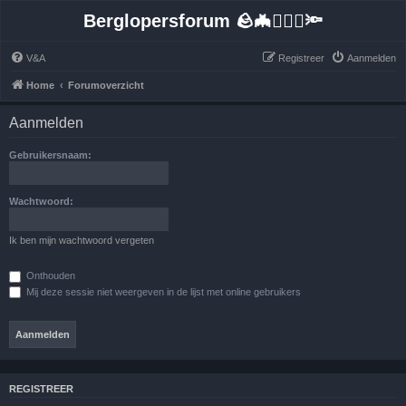
Berglopersforum 🪨🦇🚶🏻‍♂️🔦
V&A
Registreer
Aanmelden
Home
Forumoverzicht
Aanmelden
Gebruikersnaam:
Wachtwoord:
Ik ben mijn wachtwoord vergeten
Onthouden
Mij deze sessie niet weergeven in de lijst met online gebruikers
REGISTREER