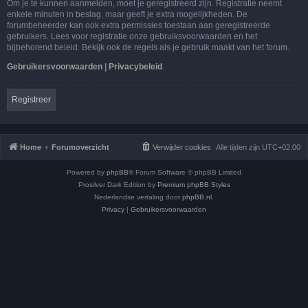
Om je te kunnen aanmelden, moet je geregistreerd zijn. Registratie neemt
enkele minuten in beslag, maar geeft je extra mogelijkheden. De
forumbeheerder kan ook extra permissies toestaan aan geregistreerde
gebruikers. Lees voor registratie onze gebruiksvoorwaarden en het
bijbehorend beleid. Bekijk ook de regels als je gebruik maakt van het forum.
Gebruikersvoorwaarden
|
Privacybeleid
Registreer
Home
Forumoverzicht
Verwijder cookies
Alle tijden zijn
UTC+02:00
Powered by
phpBB
® Forum Software © phpBB Limited
Prosilver Dark Edition by
Premium phpBB Styles
Nederlandse vertaling door
phpBB.nl
.
Privacy
|
Gebruikersvoorwaarden