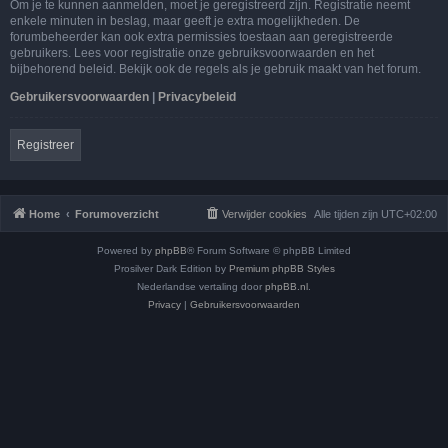
Om je te kunnen aanmelden, moet je geregistreerd zijn. Registratie neemt
enkele minuten in beslag, maar geeft je extra mogelijkheden. De
forumbeheerder kan ook extra permissies toestaan aan geregistreerde
gebruikers. Lees voor registratie onze gebruiksvoorwaarden en het
bijbehorend beleid. Bekijk ook de regels als je gebruik maakt van het forum.
Gebruikersvoorwaarden
|
Privacybeleid
Registreer
Home
Forumoverzicht
Verwijder cookies
Alle tijden zijn
UTC+02:00
Powered by
phpBB
® Forum Software © phpBB Limited
Prosilver Dark Edition by
Premium phpBB Styles
Nederlandse vertaling door
phpBB.nl
.
Privacy
|
Gebruikersvoorwaarden