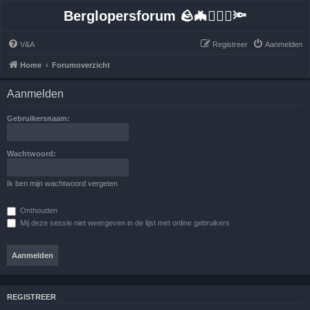
Berglopersforum 🪨🦇🚶🏻‍♂️🔦
V&A
Registreer
Aanmelden
Home
Forumoverzicht
Aanmelden
Gebruikersnaam:
Wachtwoord:
Ik ben mijn wachtwoord vergeten
Onthouden
Mij deze sessie niet weergeven in de lijst met online gebruikers
REGISTREER