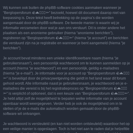
Wij kunnen ook buiten de phpBB-software cookies aanmaken wanneer je
“Berglopersforum 🪨🦇🚶🏻‍♂️🔦” bezoekt, hoewel dit document daarop niet van
toepassing is. Deze tekst heeft betrekking op de pagina’s die worden
aangemaakt door de phpBB-software. De tweede manier is waarin wij je
informatie verzamelen door wat je aan ons verstuurt. Dit is onder andere het
plaatsen als een anonieme gebruiker (hierna “anonieme berichten”),
registreren op “Berglopersforum 🪨🦇🚶🏻‍♂️🔦” (hierna “je account”) en berichten
die verstuurd zijn na je registratie en wanneer je bent aangemeld (hierna “je
berichten”).
Je account bevat minstens een unieke identificeerbare naam (hierna “je
gebruikersnaam”), een persoonlijk wachtwoord om te kunnen aanmelden op je
account (hierna “je wachtwoord”) en een persoonlijk, geldig e-mailadres
(hierna “je e-mail”). Je informatie voor je account op “Berglopersforum 🪨🦇🚶🏻‍♂️
🔦” is beveiligd door de privacywetgeving die geldt in het land waar dit forum
gehost wordt. Alle informatie naast je gebruikersnaam, je wachtwoord en je e-
mailadres die vereist is bij het registratieproces op “Berglopersforum 🪨🦇🚶🏻‍♂️
🔦” is verplicht of optioneel, dat is een keuze van “Berglopersforum 🪨🦇🚶🏻‍♂️🔦”.
Je hebt altijd zelf de mogelijkheid te bepalen welke informatie van je account
openbaar wordt weergegeven. Verder heb je ook de mogelijkheid om in te
stellen of je de e-mails die automatisch worden gemaakt door de phpBB-
software wil ontvangen.
Je wachtwoord is versleuteld (en kan niet worden ontsleuteld) waardoor het op
een veilige manier is opgeslagen. Toch is het niet aan te raden dat je hetzelfde