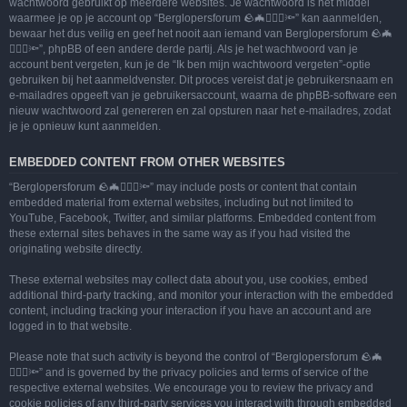
wachtwoord gebruikt op meerdere websites. Je wachtwoord is het middel
waarmee je op je account op “Berglopersforum 🪨🦇🚶🏻‍♂️🔦” kan aanmelden,
bewaar het dus veilig en geef het nooit aan iemand van Berglopersforum 🪨🦇
🚶🏻‍♂️🔦”, phpBB of een andere derde partij. Als je het wachtwoord van je
account bent vergeten, kun je de “Ik ben mijn wachtwoord vergeten”-optie
gebruiken bij het aanmeldvenster. Dit proces vereist dat je gebruikersnaam en
e-mailadres opgeeft van je gebruikersaccount, waarna de phpBB-software een
nieuw wachtwoord zal genereren en zal opsturen naar het e-mailadres, zodat
je je opnieuw kunt aanmelden.
EMBEDDED CONTENT FROM OTHER WEBSITES
“Berglopersforum 🪨🦇🚶🏻‍♂️🔦” may include posts or content that contain
embedded material from external websites, including but not limited to
YouTube, Facebook, Twitter, and similar platforms. Embedded content from
these external sites behaves in the same way as if you had visited the
originating website directly.
These external websites may collect data about you, use cookies, embed
additional third-party tracking, and monitor your interaction with the embedded
content, including tracking your interaction if you have an account and are
logged in to that website.
Please note that such activity is beyond the control of “Berglopersforum 🪨🦇
🚶🏻‍♂️🔦” and is governed by the privacy policies and terms of service of the
respective external websites. We encourage you to review the privacy and
cookie policies of any third-party services you interact with through embedded