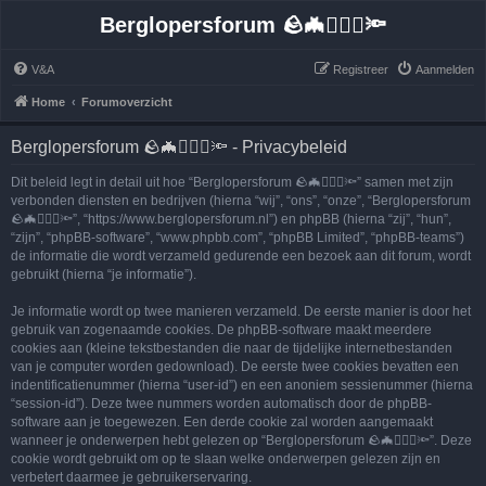
Berglopersforum 🪨🦇🚶🏻‍♂️🔦
V&A
Registreer
Aanmelden
Home
Forumoverzicht
Berglopersforum 🪨🦇🚶🏻‍♂️🔦 - Privacybeleid
Dit beleid legt in detail uit hoe “Berglopersforum 🪨🦇🚶🏻‍♂️🔦” samen met zijn
verbonden diensten en bedrijven (hierna “wij”, “ons”, “onze”, “Berglopersforum
🪨🦇🚶🏻‍♂️🔦”, “https://www.berglopersforum.nl”) en phpBB (hierna “zij”, “hun”,
“zijn”, “phpBB-software”, “www.phpbb.com”, “phpBB Limited”, “phpBB-teams”)
de informatie die wordt verzameld gedurende een bezoek aan dit forum, wordt
gebruikt (hierna “je informatie”).
Je informatie wordt op twee manieren verzameld. De eerste manier is door het
gebruik van zogenaamde cookies. De phpBB-software maakt meerdere
cookies aan (kleine tekstbestanden die naar de tijdelijke internetbestanden
van je computer worden gedownload). De eerste twee cookies bevatten een
indentificatienummer (hierna “user-id”) en een anoniem sessienummer (hierna
“session-id”). Deze twee nummers worden automatisch door de phpBB-
software aan je toegewezen. Een derde cookie zal worden aangemaakt
wanneer je onderwerpen hebt gelezen op “Berglopersforum 🪨🦇🚶🏻‍♂️🔦”. Deze
cookie wordt gebruikt om op te slaan welke onderwerpen gelezen zijn en
verbetert daarmee je gebruikerservaring.