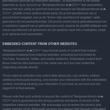
wachtwoord gebruikt op meerdere websites. Je wachtwoord is het middel
waarmee je op je account op “Berglopersforum 🪨🦇🚶🏻‍♂️🔦” kan aanmelden,
bewaar het dus veilig en geef het nooit aan iemand van Berglopersforum 🪨🦇
🚶🏻‍♂️🔦”, phpBB of een andere derde partij. Als je het wachtwoord van je
account bent vergeten, kun je de “Ik ben mijn wachtwoord vergeten”-optie
gebruiken bij het aanmeldvenster. Dit proces vereist dat je gebruikersnaam en
e-mailadres opgeeft van je gebruikersaccount, waarna de phpBB-software een
nieuw wachtwoord zal genereren en zal opsturen naar het e-mailadres, zodat
je je opnieuw kunt aanmelden.
EMBEDDED CONTENT FROM OTHER WEBSITES
“Berglopersforum 🪨🦇🚶🏻‍♂️🔦” may include posts or content that contain
embedded material from external websites, including but not limited to
YouTube, Facebook, Twitter, and similar platforms. Embedded content from
these external sites behaves in the same way as if you had visited the
originating website directly.
These external websites may collect data about you, use cookies, embed
additional third-party tracking, and monitor your interaction with the embedded
content, including tracking your interaction if you have an account and are
logged in to that website.
Please note that such activity is beyond the control of “Berglopersforum 🪨🦇
🚶🏻‍♂️🔦” and is governed by the privacy policies and terms of service of the
respective external websites. We encourage you to review the privacy and
cookie policies of any third-party services you interact with through embedded