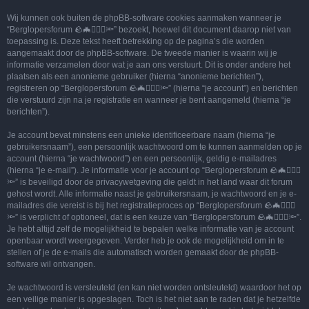
Wij kunnen ook buiten de phpBB-software cookies aanmaken wanneer je
“Berglopersforum 🪨🦇🚶🏻‍♂️🔦” bezoekt, hoewel dit document daarop niet van
toepassing is. Deze tekst heeft betrekking op de pagina’s die worden
aangemaakt door de phpBB-software. De tweede manier is waarin wij je
informatie verzamelen door wat je aan ons verstuurt. Dit is onder andere het
plaatsen als een anonieme gebruiker (hierna “anonieme berichten”),
registreren op “Berglopersforum 🪨🦇🚶🏻‍♂️🔦” (hierna “je account”) en berichten
die verstuurd zijn na je registratie en wanneer je bent aangemeld (hierna “je
berichten”).
Je account bevat minstens een unieke identificeerbare naam (hierna “je
gebruikersnaam”), een persoonlijk wachtwoord om te kunnen aanmelden op je
account (hierna “je wachtwoord”) en een persoonlijk, geldig e-mailadres
(hierna “je e-mail”). Je informatie voor je account op “Berglopersforum 🪨🦇🚶🏻‍♂️
🔦” is beveiligd door de privacywetgeving die geldt in het land waar dit forum
gehost wordt. Alle informatie naast je gebruikersnaam, je wachtwoord en je e-
mailadres die vereist is bij het registratieproces op “Berglopersforum 🪨🦇🚶🏻‍♂️
🔦” is verplicht of optioneel, dat is een keuze van “Berglopersforum 🪨🦇🚶🏻‍♂️🔦”.
Je hebt altijd zelf de mogelijkheid te bepalen welke informatie van je account
openbaar wordt weergegeven. Verder heb je ook de mogelijkheid om in te
stellen of je de e-mails die automatisch worden gemaakt door de phpBB-
software wil ontvangen.
Je wachtwoord is versleuteld (en kan niet worden ontsleuteld) waardoor het op
een veilige manier is opgeslagen. Toch is het niet aan te raden dat je hetzelfde