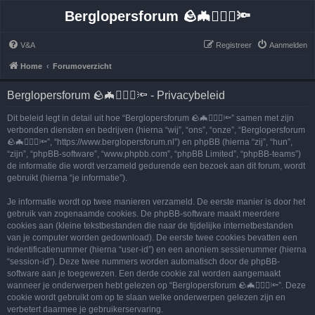
Berglopersforum 🪨🦇🚶🏻‍♂️🔦
V&A
Registreer
Aanmelden
Home
Forumoverzicht
Berglopersforum 🪨🦇🚶🏻‍♂️🔦 - Privacybeleid
Dit beleid legt in detail uit hoe “Berglopersforum 🪨🦇🚶🏻‍♂️🔦” samen met zijn
verbonden diensten en bedrijven (hierna “wij”, “ons”, “onze”, “Berglopersforum
🪨🦇🚶🏻‍♂️🔦”, “https://www.berglopersforum.nl”) en phpBB (hierna “zij”, “hun”,
“zijn”, “phpBB-software”, “www.phpbb.com”, “phpBB Limited”, “phpBB-teams”)
de informatie die wordt verzameld gedurende een bezoek aan dit forum, wordt
gebruikt (hierna “je informatie”).
Je informatie wordt op twee manieren verzameld. De eerste manier is door het
gebruik van zogenaamde cookies. De phpBB-software maakt meerdere
cookies aan (kleine tekstbestanden die naar de tijdelijke internetbestanden
van je computer worden gedownload). De eerste twee cookies bevatten een
indentificatienummer (hierna “user-id”) en een anoniem sessienummer (hierna
“session-id”). Deze twee nummers worden automatisch door de phpBB-
software aan je toegewezen. Een derde cookie zal worden aangemaakt
wanneer je onderwerpen hebt gelezen op “Berglopersforum 🪨🦇🚶🏻‍♂️🔦”. Deze
cookie wordt gebruikt om op te slaan welke onderwerpen gelezen zijn en
verbetert daarmee je gebruikerservaring.