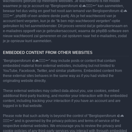
wachtwoord gebruikt op meerdere websites. Je wachtwoord is het middel
waarmee je op je account op “Berglopersforum 🪨🦇🚶🏻‍♂️🔦” kan aanmelden,
bewaar het dus veilig en geef het nooit aan iemand van Berglopersforum 🪨🦇
🚶🏻‍♂️🔦”, phpBB of een andere derde partij. Als je het wachtwoord van je
account bent vergeten, kun je de “Ik ben mijn wachtwoord vergeten”-optie
gebruiken bij het aanmeldvenster. Dit proces vereist dat je gebruikersnaam en
e-mailadres opgeeft van je gebruikersaccount, waarna de phpBB-software een
nieuw wachtwoord zal genereren en zal opsturen naar het e-mailadres, zodat
je je opnieuw kunt aanmelden.
EMBEDDED CONTENT FROM OTHER WEBSITES
“Berglopersforum 🪨🦇🚶🏻‍♂️🔦” may include posts or content that contain
embedded material from external websites, including but not limited to
YouTube, Facebook, Twitter, and similar platforms. Embedded content from
these external sites behaves in the same way as if you had visited the
originating website directly.
These external websites may collect data about you, use cookies, embed
additional third-party tracking, and monitor your interaction with the embedded
content, including tracking your interaction if you have an account and are
logged in to that website.
Please note that such activity is beyond the control of “Berglopersforum 🪨🦇
🚶🏻‍♂️🔦” and is governed by the privacy policies and terms of service of the
respective external websites. We encourage you to review the privacy and
cookie policies of any third-party services you interact with through embedded