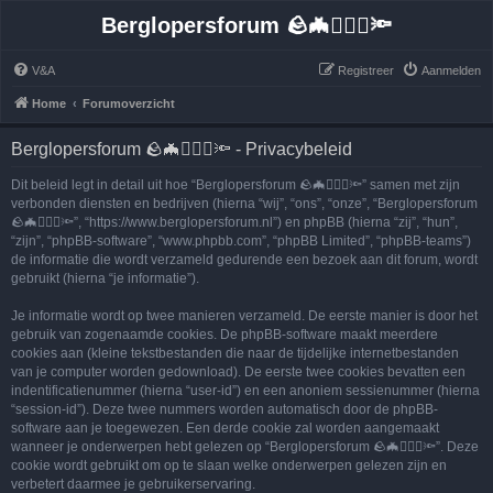
Berglopersforum 🪨🦇🚶🏻‍♂️🔦
V&A
Registreer
Aanmelden
Home
Forumoverzicht
Berglopersforum 🪨🦇🚶🏻‍♂️🔦 - Privacybeleid
Dit beleid legt in detail uit hoe “Berglopersforum 🪨🦇🚶🏻‍♂️🔦” samen met zijn
verbonden diensten en bedrijven (hierna “wij”, “ons”, “onze”, “Berglopersforum
🪨🦇🚶🏻‍♂️🔦”, “https://www.berglopersforum.nl”) en phpBB (hierna “zij”, “hun”,
“zijn”, “phpBB-software”, “www.phpbb.com”, “phpBB Limited”, “phpBB-teams”)
de informatie die wordt verzameld gedurende een bezoek aan dit forum, wordt
gebruikt (hierna “je informatie”).
Je informatie wordt op twee manieren verzameld. De eerste manier is door het
gebruik van zogenaamde cookies. De phpBB-software maakt meerdere
cookies aan (kleine tekstbestanden die naar de tijdelijke internetbestanden
van je computer worden gedownload). De eerste twee cookies bevatten een
indentificatienummer (hierna “user-id”) en een anoniem sessienummer (hierna
“session-id”). Deze twee nummers worden automatisch door de phpBB-
software aan je toegewezen. Een derde cookie zal worden aangemaakt
wanneer je onderwerpen hebt gelezen op “Berglopersforum 🪨🦇🚶🏻‍♂️🔦”. Deze
cookie wordt gebruikt om op te slaan welke onderwerpen gelezen zijn en
verbetert daarmee je gebruikerservaring.