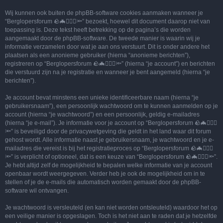
Wij kunnen ook buiten de phpBB-software cookies aanmaken wanneer je
“Berglopersforum 🪨🦇🚶🏻‍♂️🔦” bezoekt, hoewel dit document daarop niet van
toepassing is. Deze tekst heeft betrekking op de pagina’s die worden
aangemaakt door de phpBB-software. De tweede manier is waarin wij je
informatie verzamelen door wat je aan ons verstuurt. Dit is onder andere het
plaatsen als een anonieme gebruiker (hierna “anonieme berichten”),
registreren op “Berglopersforum 🪨🦇🚶🏻‍♂️🔦” (hierna “je account”) en berichten
die verstuurd zijn na je registratie en wanneer je bent aangemeld (hierna “je
berichten”).
Je account bevat minstens een unieke identificeerbare naam (hierna “je
gebruikersnaam”), een persoonlijk wachtwoord om te kunnen aanmelden op je
account (hierna “je wachtwoord”) en een persoonlijk, geldig e-mailadres
(hierna “je e-mail”). Je informatie voor je account op “Berglopersforum 🪨🦇🚶🏻‍♂️
🔦” is beveiligd door de privacywetgeving die geldt in het land waar dit forum
gehost wordt. Alle informatie naast je gebruikersnaam, je wachtwoord en je e-
mailadres die vereist is bij het registratieproces op “Berglopersforum 🪨🦇🚶🏻‍♂️
🔦” is verplicht of optioneel, dat is een keuze van “Berglopersforum 🪨🦇🚶🏻‍♂️🔦”.
Je hebt altijd zelf de mogelijkheid te bepalen welke informatie van je account
openbaar wordt weergegeven. Verder heb je ook de mogelijkheid om in te
stellen of je de e-mails die automatisch worden gemaakt door de phpBB-
software wil ontvangen.
Je wachtwoord is versleuteld (en kan niet worden ontsleuteld) waardoor het op
een veilige manier is opgeslagen. Toch is het niet aan te raden dat je hetzelfde