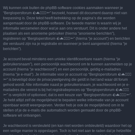
Wij kunnen ook buiten de phpBB-software cookies aanmaken wanneer je
“Berglopersforum 🪨🦇🚶🏻‍♂️🔦” bezoekt, hoewel dit document daarop niet van
toepassing is. Deze tekst heeft betrekking op de pagina’s die worden
aangemaakt door de phpBB-software. De tweede manier is waarin wij je
informatie verzamelen door wat je aan ons verstuurt. Dit is onder andere het
plaatsen als een anonieme gebruiker (hierna “anonieme berichten”),
registreren op “Berglopersforum 🪨🦇🚶🏻‍♂️🔦” (hierna “je account”) en berichten
die verstuurd zijn na je registratie en wanneer je bent aangemeld (hierna “je
berichten”).
Je account bevat minstens een unieke identificeerbare naam (hierna “je
gebruikersnaam”), een persoonlijk wachtwoord om te kunnen aanmelden op je
account (hierna “je wachtwoord”) en een persoonlijk, geldig e-mailadres
(hierna “je e-mail”). Je informatie voor je account op “Berglopersforum 🪨🦇🚶🏻‍♂️
🔦” is beveiligd door de privacywetgeving die geldt in het land waar dit forum
gehost wordt. Alle informatie naast je gebruikersnaam, je wachtwoord en je e-
mailadres die vereist is bij het registratieproces op “Berglopersforum 🪨🦇🚶🏻‍♂️
🔦” is verplicht of optioneel, dat is een keuze van “Berglopersforum 🪨🦇🚶🏻‍♂️🔦”.
Je hebt altijd zelf de mogelijkheid te bepalen welke informatie van je account
openbaar wordt weergegeven. Verder heb je ook de mogelijkheid om in te
stellen of je de e-mails die automatisch worden gemaakt door de phpBB-
software wil ontvangen.
Je wachtwoord is versleuteld (en kan niet worden ontsleuteld) waardoor het op
een veilige manier is opgeslagen. Toch is het niet aan te raden dat je hetzelfde