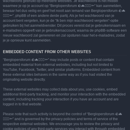
wachtwoord gebruikt op meerdere websites. Je wachtwoord is het middel
waarmee je op je account op “Berglopersforum 🪨🦇🚶🏻‍♂️🔦” kan aanmelden,
bewaar het dus veilig en geef het nooit aan iemand van Berglopersforum 🪨🦇
🚶🏻‍♂️🔦”, phpBB of een andere derde partij. Als je het wachtwoord van je
account bent vergeten, kun je de “Ik ben mijn wachtwoord vergeten”-optie
gebruiken bij het aanmeldvenster. Dit proces vereist dat je gebruikersnaam en
e-mailadres opgeeft van je gebruikersaccount, waarna de phpBB-software een
nieuw wachtwoord zal genereren en zal opsturen naar het e-mailadres, zodat
je je opnieuw kunt aanmelden.
EMBEDDED CONTENT FROM OTHER WEBSITES
“Berglopersforum 🪨🦇🚶🏻‍♂️🔦” may include posts or content that contain
embedded material from external websites, including but not limited to
YouTube, Facebook, Twitter, and similar platforms. Embedded content from
these external sites behaves in the same way as if you had visited the
originating website directly.
These external websites may collect data about you, use cookies, embed
additional third-party tracking, and monitor your interaction with the embedded
content, including tracking your interaction if you have an account and are
logged in to that website.
Please note that such activity is beyond the control of “Berglopersforum 🪨🦇
🚶🏻‍♂️🔦” and is governed by the privacy policies and terms of service of the
respective external websites. We encourage you to review the privacy and
cookie policies of any third-party services you interact with through embedded