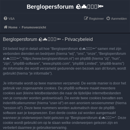
Berglopersforum 🪨🦇🚶🏻‍♂️🔦
V&A
Registreer
Aanmelden
Home
Forumoverzicht
Berglopersforum 🪨🦇🚶🏻‍♂️🔦 - Privacybeleid
Dit beleid legt in detail uit hoe “Berglopersforum 🪨🦇🚶🏻‍♂️🔦” samen met zijn
verbonden diensten en bedrijven (hierna “wij”, “ons”, “onze”, “Berglopersforum
🪨🦇🚶🏻‍♂️🔦”, “https://www.berglopersforum.nl”) en phpBB (hierna “zij”, “hun”,
“zijn”, “phpBB-software”, “www.phpbb.com”, “phpBB Limited”, “phpBB-teams”)
de informatie die wordt verzameld gedurende een bezoek aan dit forum, wordt
gebruikt (hierna “je informatie”).
Je informatie wordt op twee manieren verzameld. De eerste manier is door het
gebruik van zogenaamde cookies. De phpBB-software maakt meerdere
cookies aan (kleine tekstbestanden die naar de tijdelijke internetbestanden
van je computer worden gedownload). De eerste twee cookies bevatten een
indentificatienummer (hierna “user-id”) en een anoniem sessienummer (hierna
“session-id”). Deze twee nummers worden automatisch door de phpBB-
software aan je toegewezen. Een derde cookie zal worden aangemaakt
wanneer je onderwerpen hebt gelezen op “Berglopersforum 🪨🦇🚶🏻‍♂️🔦”. Deze
cookie wordt gebruikt om op te slaan welke onderwerpen gelezen zijn en
verbetert daarmee je gebruikerservaring.