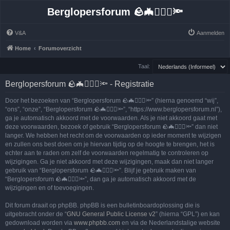
Berglopersforum 🪨🦇🚶🏻‍♂️🔦
V&A
Aanmelden
Home
Forumoverzicht
Taal:
Berglopersforum 🪨🦇🚶🏻‍♂️🔦 - Registratie
Door het bezoeken van “Berglopersforum 🪨🦇🚶🏻‍♂️🔦” (hierna genoemd “wij”,
“ons”, “onze”, “Berglopersforum 🪨🦇🚶🏻‍♂️🔦”, “https://www.berglopersforum.nl”),
ga je automatisch akkoord met de voorwaarden. Als je niet akkoord gaat met
deze voorwaarden, bezoek of gebruik “Berglopersforum 🪨🦇🚶🏻‍♂️🔦” dan niet
langer. We hebben het recht om de voorwaarden op ieder moment te wijzigen
en zullen ons best doen om je hiervan tijdig op de hoogte te brengen, het is
echter aan te raden om zelf de voorwaarden regelmatig te controleren op
wijzigingen. Ga je niet akkoord met deze wijzigingen, maak dan niet langer
gebruik van “Berglopersforum 🪨🦇🚶🏻‍♂️🔦”. Blijf je gebruik maken van
“Berglopersforum 🪨🦇🚶🏻‍♂️🔦”, dan ga je automatisch akkoord met de
wijzigingen en of toevoegingen.
Dit forum draait op phpBB. phpBB is een bulletinboardoplossing die is
uitgebracht onder de “
GNU General Public License v2
” (hierna “GPL”) en kan
gedownload worden via
www.phpbb.com
en via de Nederlandstalige website