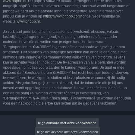
www.phpbb.nl
. De phpBB-software maakt internetgebaseerde discussies
mogelijk. phpBB Limited is niet verantwoordelijk voor wat wordt toegestaan of
juist geweigerd als toelaatbare inhoud en/of gedrag. Meer informatie over
phpBB kun je vinden op
https://www.phpbb.com/
of de Nederlandstalige
website
www.phpbb.nl
.
Je verklaart geen berichten te plaatsen die kwetsend, obsceen, vulgair,
lasterlijk, haatdragend, dreigend, seksueel georiënteerd of enig ander
materiaal bevat die de wetten van je eigen land, het land waar
“Berglopersforum 🪨🦇🚶🏻‍♂️🔦” is gehost of internationale wetgeving kunnen
schenden. Het plaatsen van dergelijke berichten kan ertoe leiden dat je met
onmiddellijke ingang en permanent wordt verbannen van dit forum. Tevens
kan je provider worden ingelicht. De IP-adressen van alle berichten worden
opgeslagen om deze voorwaarden te kunnen waarborgen. Je gaat er mee
akkoord dat “Berglopersforum 🪨🦇🚶🏻‍♂️🔦” het recht heeft om ieder onderwerp
te verwijderen, te wijzigen, te sluiten of te verplaatsen wanneer zij dit nodig
achten. Als gebruiker ga je ermee akkoord, dat de informatie die je bij ons
invoert wordt opgeslagen in een database. Hoewel deze informatie niet aan
een derde partij zal worden verstrekt zónder je toestemming, kan
“Berglopersforum 🪨🦇🚶🏻‍♂️🔦” nóch phpBB verantwoordelijk worden gehouden
voor een hackpoging die ertoe kan leiden dat de gegevens vrijkomen.