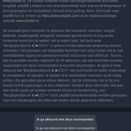
www.phpbb.nl
. De phpBB-software maakt internetgebaseerde discussies
mogelijk. phpBB Limited is niet verantwoordelijk voor wat wordt toegestaan of
juist geweigerd als toelaatbare inhoud en/of gedrag. Meer informatie over
phpBB kun je vinden op
https://www.phpbb.com/
of de Nederlandstalige
website
www.phpbb.nl
.
Je verklaart geen berichten te plaatsen die kwetsend, obsceen, vulgair,
lasterlijk, haatdragend, dreigend, seksueel georiënteerd of enig ander
materiaal bevat die de wetten van je eigen land, het land waar
“Berglopersforum 🪨🦇🚶🏻‍♂️🔦” is gehost of internationale wetgeving kunnen
schenden. Het plaatsen van dergelijke berichten kan ertoe leiden dat je met
onmiddellijke ingang en permanent wordt verbannen van dit forum. Tevens
kan je provider worden ingelicht. De IP-adressen van alle berichten worden
opgeslagen om deze voorwaarden te kunnen waarborgen. Je gaat er mee
akkoord dat “Berglopersforum 🪨🦇🚶🏻‍♂️🔦” het recht heeft om ieder onderwerp
te verwijderen, te wijzigen, te sluiten of te verplaatsen wanneer zij dit nodig
achten. Als gebruiker ga je ermee akkoord, dat de informatie die je bij ons
invoert wordt opgeslagen in een database. Hoewel deze informatie niet aan
een derde partij zal worden verstrekt zónder je toestemming, kan
“Berglopersforum 🪨🦇🚶🏻‍♂️🔦” nóch phpBB verantwoordelijk worden gehouden
voor een hackpoging die ertoe kan leiden dat de gegevens vrijkomen.