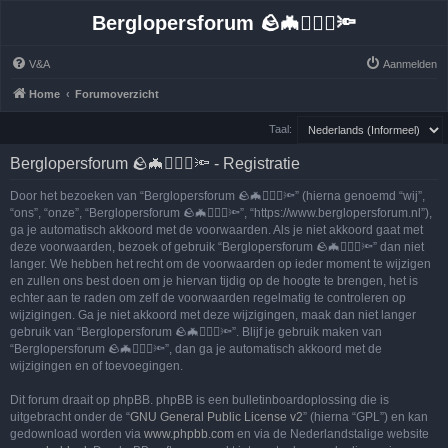
Berglopersforum 🪨🦇🚶🏻‍♂️🔦
V&A
Aanmelden
Home
Forumoverzicht
Taal:
Berglopersforum 🪨🦇🚶🏻‍♂️🔦 - Registratie
Door het bezoeken van “Berglopersforum 🪨🦇🚶🏻‍♂️🔦” (hierna genoemd “wij”,
“ons”, “onze”, “Berglopersforum 🪨🦇🚶🏻‍♂️🔦”, “https://www.berglopersforum.nl”),
ga je automatisch akkoord met de voorwaarden. Als je niet akkoord gaat met
deze voorwaarden, bezoek of gebruik “Berglopersforum 🪨🦇🚶🏻‍♂️🔦” dan niet
langer. We hebben het recht om de voorwaarden op ieder moment te wijzigen
en zullen ons best doen om je hiervan tijdig op de hoogte te brengen, het is
echter aan te raden om zelf de voorwaarden regelmatig te controleren op
wijzigingen. Ga je niet akkoord met deze wijzigingen, maak dan niet langer
gebruik van “Berglopersforum 🪨🦇🚶🏻‍♂️🔦”. Blijf je gebruik maken van
“Berglopersforum 🪨🦇🚶🏻‍♂️🔦”, dan ga je automatisch akkoord met de
wijzigingen en of toevoegingen.
Dit forum draait op phpBB. phpBB is een bulletinboardoplossing die is
uitgebracht onder de “
GNU General Public License v2
” (hierna “GPL”) en kan
gedownload worden via
www.phpbb.com
en via de Nederlandstalige website