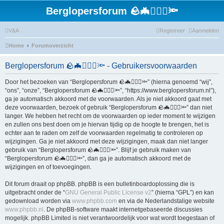
Berglopersforum 🪨🦇🚶🏻‍♂️🔦
V&A
Registreer
Aanmelden
Home
Forumoverzicht
Berglopersforum 🪨🦇🚶🏻‍♂️🔦 - Gebruikersvoorwaarden
Door het bezoeken van “Berglopersforum 🪨🦇🚶🏻‍♂️🔦” (hierna genoemd “wij”,
“ons”, “onze”, “Berglopersforum 🪨🦇🚶🏻‍♂️🔦”, “https://www.berglopersforum.nl”),
ga je automatisch akkoord met de voorwaarden. Als je niet akkoord gaat met
deze voorwaarden, bezoek of gebruik “Berglopersforum 🪨🦇🚶🏻‍♂️🔦” dan niet
langer. We hebben het recht om de voorwaarden op ieder moment te wijzigen
en zullen ons best doen om je hiervan tijdig op de hoogte te brengen, het is
echter aan te raden om zelf de voorwaarden regelmatig te controleren op
wijzigingen. Ga je niet akkoord met deze wijzigingen, maak dan niet langer
gebruik van “Berglopersforum 🪨🦇🚶🏻‍♂️🔦”. Blijf je gebruik maken van
“Berglopersforum 🪨🦇🚶🏻‍♂️🔦”, dan ga je automatisch akkoord met de
wijzigingen en of toevoegingen.
Dit forum draait op phpBB. phpBB is een bulletinboardoplossing die is
uitgebracht onder de “
GNU General Public License v2
” (hierna “GPL”) en kan
gedownload worden via
www.phpbb.com
en via de Nederlandstalige website
www.phpbb.nl
. De phpBB-software maakt internetgebaseerde discussies
mogelijk. phpBB Limited is niet verantwoordelijk voor wat wordt toegestaan of