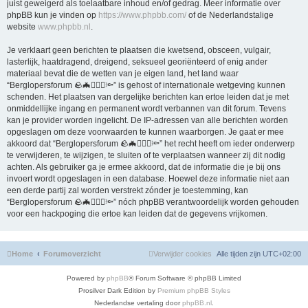
juist geweigerd als toelaatbare inhoud en/of gedrag. Meer informatie over
phpBB kun je vinden op
https://www.phpbb.com/
of de Nederlandstalige
website
www.phpbb.nl
.
Je verklaart geen berichten te plaatsen die kwetsend, obsceen, vulgair,
lasterlijk, haatdragend, dreigend, seksueel georiënteerd of enig ander
materiaal bevat die de wetten van je eigen land, het land waar
“Berglopersforum 🪨🦇🚶🏻‍♂️🔦” is gehost of internationale wetgeving kunnen
schenden. Het plaatsen van dergelijke berichten kan ertoe leiden dat je met
onmiddellijke ingang en permanent wordt verbannen van dit forum. Tevens
kan je provider worden ingelicht. De IP-adressen van alle berichten worden
opgeslagen om deze voorwaarden te kunnen waarborgen. Je gaat er mee
akkoord dat “Berglopersforum 🪨🦇🚶🏻‍♂️🔦” het recht heeft om ieder onderwerp
te verwijderen, te wijzigen, te sluiten of te verplaatsen wanneer zij dit nodig
achten. Als gebruiker ga je ermee akkoord, dat de informatie die je bij ons
invoert wordt opgeslagen in een database. Hoewel deze informatie niet aan
een derde partij zal worden verstrekt zónder je toestemming, kan
“Berglopersforum 🪨🦇🚶🏻‍♂️🔦” nóch phpBB verantwoordelijk worden gehouden
voor een hackpoging die ertoe kan leiden dat de gegevens vrijkomen.
Home
Forumoverzicht
Verwijder cookies
Alle tijden zijn
UTC+02:00
Powered by
phpBB
® Forum Software © phpBB Limited
Prosilver Dark Edition by
Premium phpBB Styles
Nederlandse vertaling door
phpBB.nl
.